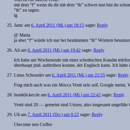
mit dem “f” wenn du dir mit dem “th” schwer tust bist du schon au
“th” zu sagen.
lg
Jamc
am
6. April 2011 (Mi.) um 18:15
sagte:
Reply
@ Maria
ja aber “f” würde ich nur bei bestimmten “th” Wörtern benutzen.
Ali
am
6. April 2011 (Mi.) um 19:42
sagte:
Reply
Ich habe am Wochenende mit einer schottischen Kundin telefonie
überhaupt jmd. auftreiben konnte, der Englisch kann. Ich hätt
Linus Schroeder
am
6. April 2011 (Mi.) um 21:55
sagte:
Reply
Frag mich auch was ein Mocca Venti sein soll. Google meint,
buntklicker.de
am
6. April 2011 (Mi.) um 22:42
sagte:
Reply
Venti sind 20 — gemeint sind Unzen, also insgesamt ungefähr 6
Uli
am
7. April 2011 (Do.) um 8:22
sagte:
Reply
I become nen Coffee