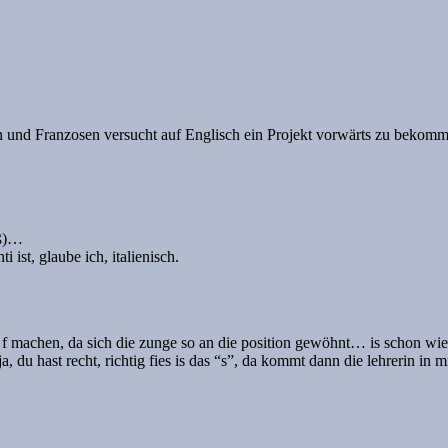
en und Franzosen versucht auf Englisch ein Projekt vorwärts zu bekom
oß)…
 ist, glaube ich, italienisch.
n f machen, da sich die zunge so an die position gewöhnt… is schon wied
a, du hast recht, richtig fies is das “s”, da kommt dann die lehrerin i