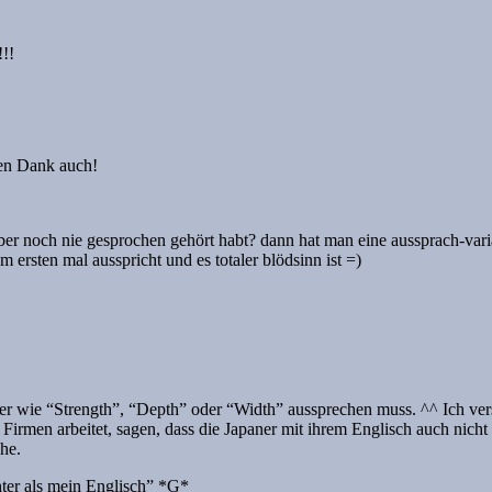
!!
esten Dank auch!
hr aber noch nie gesprochen gehört habt? dann hat man eine aussprach-var
rsten mal ausspricht und es totaler blödsinn ist =)
er wie “Strength”, “Depth” oder “Width” aussprechen muss. ^^ Ich verst
Firmen arbeitet, sagen, dass die Japaner mit ihrem Englisch auch nicht
he.
hter als mein Englisch” *G*