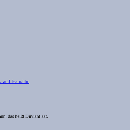
ck_and_learn.htm
n, das heißt Diiviänt-aat.