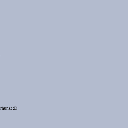
;
erhunzt :D