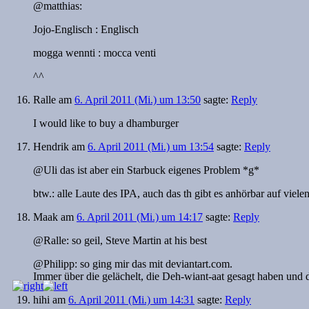
@matthias:
Jojo-Englisch : Englisch
mogga wennti : mocca venti
^^
Ralle
am
6. April 2011 (Mi.) um 13:50
sagte:
Reply
I would like to buy a dhamburger
Hendrik
am
6. April 2011 (Mi.) um 13:54
sagte:
Reply
@Uli das ist aber ein Starbuck eigenes Problem *g*
btw.: alle Laute des IPA, auch das th gibt es anhörbar auf viel
Maak
am
6. April 2011 (Mi.) um 14:17
sagte:
Reply
@Ralle: so geil, Steve Martin at his best
@Philipp: so ging mir das mit deviantart.com.
Immer über die gelächelt, die Deh-wiant-aat gesagt haben und 
hihi
am
6. April 2011 (Mi.) um 14:31
sagte:
Reply