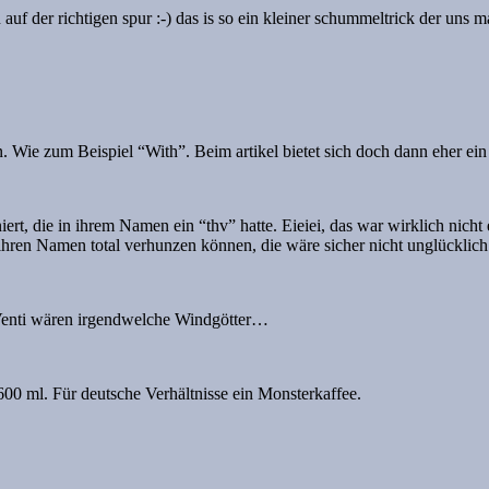
f der richtigen spur :-) das is so ein kleiner schummeltrick der uns mal 
 Wie zum Beispiel “With”. Beim artikel bietet sich doch dann eher ein “
rt, die in ihrem Namen ein “thv” hatte. Eieiei, das war wirklich nicht
e ihren Namen total verhunzen können, die wäre sicher nicht unglückli
 Venti wären irgendwelche Windgötter…
00 ml. Für deutsche Verhältnisse ein Monsterkaffee.