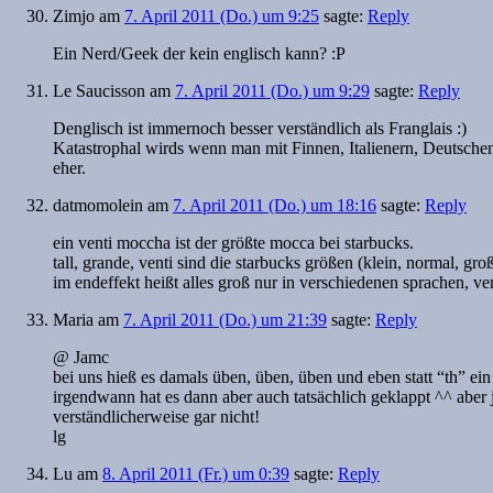
Zimjo
am
7. April 2011 (Do.) um 9:25
sagte:
Reply
Ein Nerd/Geek der kein englisch kann? :P
Le Saucisson
am
7. April 2011 (Do.) um 9:29
sagte:
Reply
Denglisch ist immernoch besser verständlich als Franglais :)
Katastrophal wirds wenn man mit Finnen, Italienern, Deutsch
eher.
datmomolein
am
7. April 2011 (Do.) um 18:16
sagte:
Reply
ein venti moccha ist der größte mocca bei starbucks.
tall, grande, venti sind die starbucks größen (klein, normal, gr
im endeffekt heißt alles groß nur in verschiedenen sprachen, venti
Maria
am
7. April 2011 (Do.) um 21:39
sagte:
Reply
@ Jamc
bei uns hieß es damals üben, üben, üben und eben statt “th” ei
irgendwann hat es dann aber auch tatsächlich geklappt ^^ aber j
verständlicherweise gar nicht!
lg
Lu
am
8. April 2011 (Fr.) um 0:39
sagte:
Reply