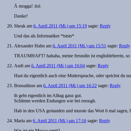
Ä mogga! :lol:
Danke!
Sheak
am
6. April 2011 (Mi.) um 15:19
sagte:
Reply
Und das als Informatiker *tststs*
Alexander Hahn
am
6. April 2011 (Mi.) um 15:51
sagte:
Reply
TRAUMHAFT! hahaha, meine freundin ist englishlehrerin, so k
Andi
am
6. April 2011 (Mi.) um 16:04
sagte:
Reply
Hast du eigentlich auch eine Muttersprache, oder sprichst du 
Bonsailinse
am
6. April 2011 (Mi.) um 16:22
sagte:
Reply
th geht eigentlich im Alltag ganz gut.
Schlimm werden Endungen wie bei enough.
Hab in den USA gestanden und musste das Wort 6 mal sagen, be
Maria
am
6. April 2011 (Mi.) um 17:16
sagte:
Reply
Was ist ein Mocca venti?