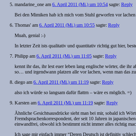
mandarine_one
am
6. April 2011 (Mi.) um 10:54
sagte:
Reply
Bei den Mimiken hab ich mich vom Stuhl geworfen vor lachen!
Thomas'
am
6. April 2011 (Mi.) um 10:55
sagte:
Reply
Muah, genial :-)
In letzter Zeit ists qualitativ und quantitativ richtig gut hier, b
Philipp
am
6. April 2011 (Mi.) um 11:05
sagte:
Reply
kennt ihr das, ihr lest euer leben lang englische wörter, die i
so… und irgendwann platzen alle vor lachen, wenn man das zum e
diego
am
6. April 2011 (Mi.) um 11:19
sagte:
Reply
also ich würde so langsam dafür flattrn – wäre es möglich. =)
Karsten
am
6. April 2011 (Mi.) um 11:19
sagte:
Reply
Ähnliche Gesichtsausdrücke sieht man bei mir, sobald ich Wört
Fremdsprachenkorrespondent, der seit 10 Jahren in japanischen 
einwandfrei, obwohl ich bestimmt nicht immer alles richtig mac
Ich sage mir einfach immer “Deren Deutsch ist definitiv schlec