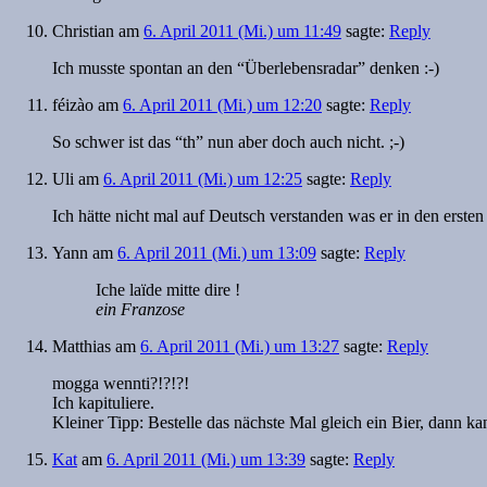
Christian
am
6. April 2011 (Mi.) um 11:49
sagte:
Reply
Ich musste spontan an den “Überlebensradar” denken :-)
féizào
am
6. April 2011 (Mi.) um 12:20
sagte:
Reply
So schwer ist das “th” nun aber doch auch nicht. ;-)
Uli
am
6. April 2011 (Mi.) um 12:25
sagte:
Reply
Ich hätte nicht mal auf Deutsch verstanden was er in den ersten
Yann
am
6. April 2011 (Mi.) um 13:09
sagte:
Reply
Iche laïde mitte dire !
ein Franzose
Matthias
am
6. April 2011 (Mi.) um 13:27
sagte:
Reply
mogga wennti?!?!?!
Ich kapituliere.
Kleiner Tipp: Bestelle das nächste Mal gleich ein Bier, dann ka
Kat
am
6. April 2011 (Mi.) um 13:39
sagte:
Reply