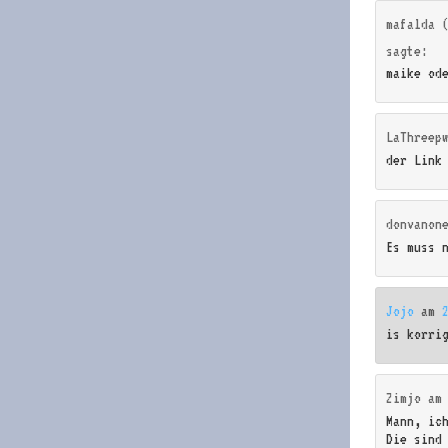
mafalda 
sagte:
maike od
LaThreep
der Link
donvanon
Es muss 
Jojo
am
is korri
Zimjo
a
Mann, ic
Die sind