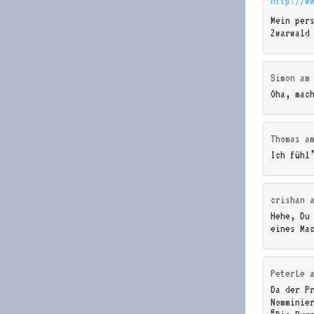
http://w
Mein per
Zwarwald
Simon
a
Oha, mac
Thomas
a
Ich fühl
crishan
Hehe, Du
eines Ma
PeterLe
Da der P
Nomminie