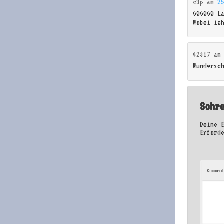
c3p
am
2
GOGOGO L
Wobei ich
42317
a
Wundersc
Schr
Deine 
Erford
Kommen