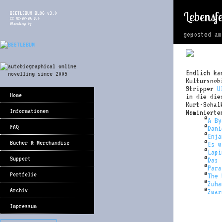
Lebensfe
BEETLEBUM BLOG v3.0
CC NC-BY-SA 3.0
Standing by
geposted a
Endlich ka
Kultursnob
Stripper
U
Home
in die die
Kurt-Schal
Informationen
Nominierte
“
A By
FAQ
“
Dani
“
Enja
Bücher & Merchandise
“
Es w
“
Lapi
Support
“
Das 
“
Para
Portfolio
“
The 
“
Zuha
Archiv
“
Zwar
Impressum