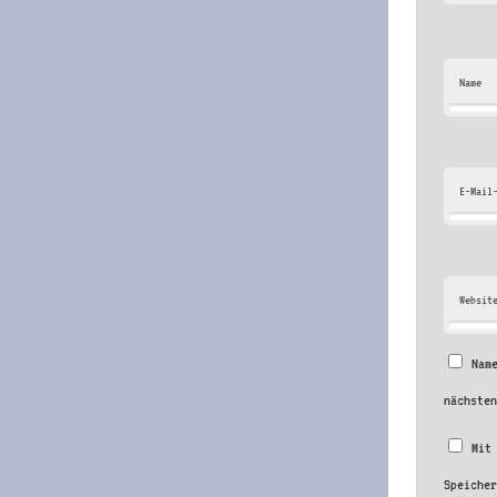
Name
E-Mail
Websit
Nam
nächste
Mit
Speiche