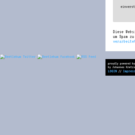
einvers
Diese Webs
um Spam z
verarbeite
proudly powered by
by Johannes Kretzs
LOGIN
Impres
//