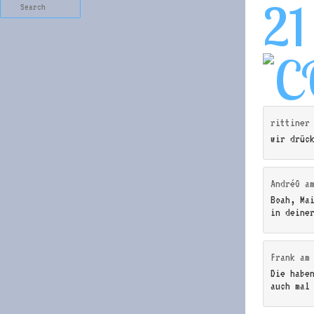
21
Search
rittiner
wir drüc
AndréG
a
Boah, Ma
in deine
Frank
a
Die habe
auch mal