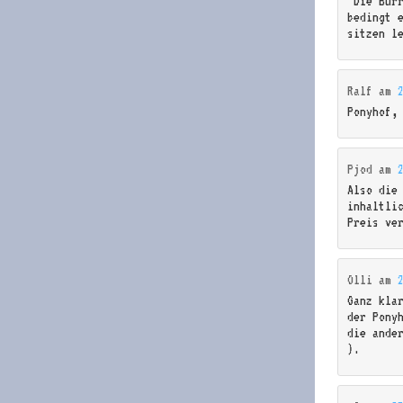
“Die Bur
bedingt 
sitzen l
Ralf
am
Ponyhof,
Pjod
am
Also die 
inhaltli
Preis ve
Olli
am
Ganz kla
der Pony
die ande
).