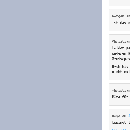
morgan
a
ist das 
Christia
Leider p
anderen 
Sonderpr
Noch bis
nicht ew
christia
Wäre für
maqz
am
Lapinot 