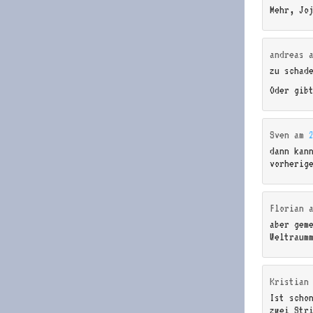
Mehr, Jo
andreas
zu schad
Oder gib
Sven
am
dann kan
vorherig
Florian
aber gem
Weltraum
Kristian
Ist scho
zwei Str