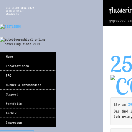
Ausserir
BEETLEBUM BLOG v3.0
CC NC-BY-SA 3.0
Standing by
geposted a
2
Home
Informationen
FAQ
Bücher & Merchandise
Support
Portfolio
Ete
am
2
Das find 
Archiv
Ich mein
Impressum