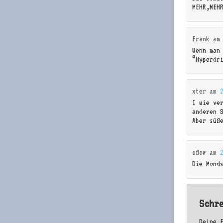
MEHR,MEH
Frank
a
Wenn man
“Hyperdr
xter
am
I wie ve
anderen 
Aber süß
oflow
am
Die Mond
Schr
Deine 