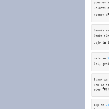
poerney
…nichts 
*scnr* :
Dennis
a
Danke fü
Jojo in l
nela
am
lol, gen
Frank
a
Ich weis
oder “WT
c3p
am
2