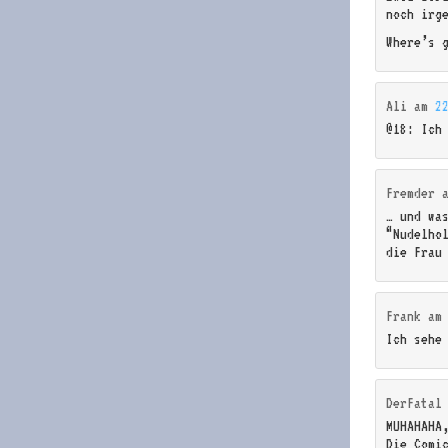
noch irg
Where’s 
Ali
am
2
@18: Ich 
Fremder
… und wa
“Nudelho
die Frau
Frank
a
Ich sehe
DerFatal
MUHAHAHA
Die Comi