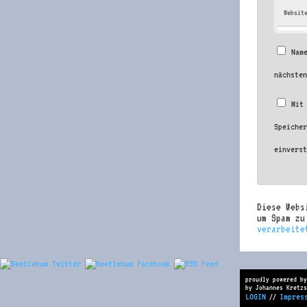
Websit
Nam
nächste
Mit
Speiche
einvers
Diese Webs
um Spam z
verarbeite
proudly powered by
by Johannes Kretzs
LOGIN
Impres
//