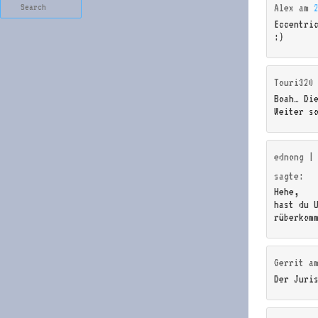
Search
Alex
am
Eccentri
:)
Touri320
Boah… Di
Weiter s
ednong |
sagte:
Hehe,
hast du 
rüberkom
Gerrit
a
Der Juri