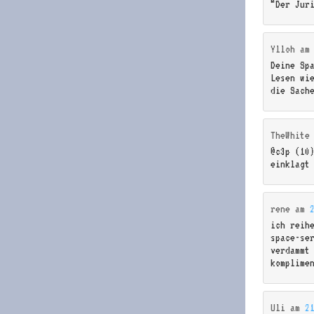
“Der Jur
Ylloh
a
Deine Sp
Lesen wi
die Sach
TheWhite
@c3p (10
einklagt
rene
am
ich reih
space-se
verdammt 
komplime
Uli
am
2