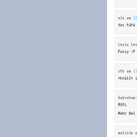
ela
am
1
das tütü
Leyla Le
Pussy :P
stb
am
1
*brüll* 
Gabraham
ROFL
Mehr fiel
mafalda