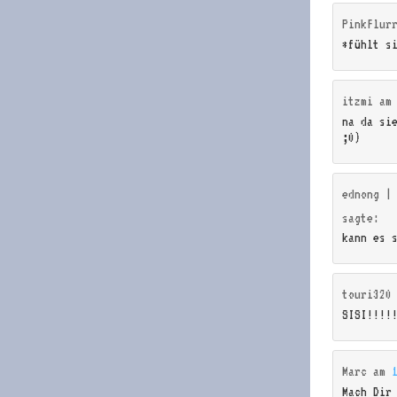
PinkFlur
*fühlt s
itzmi
a
na da si
;0)
ednong |
sagte:
kann es 
touri320
SISI!!!!
Marc
am
Mach Dir