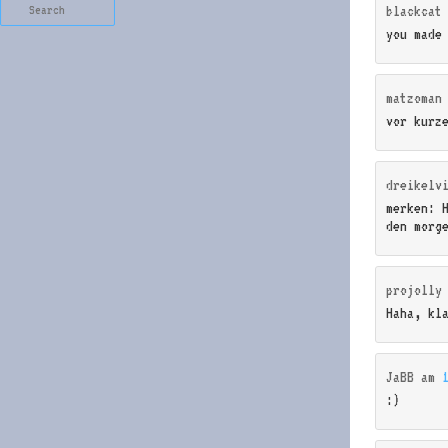
Search
blackcat
you made
matzoman
vor kurz
dreikelv
merken: 
den morg
projolly
Haha, kl
JaBB
am
:)