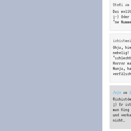
Steffi
a
Das woll
;-) Oder
‘ne Numme
ichistme
Ohja, hi
nebelig!
‘schlech
Horror w
Nunja, h
verfälsc
Jojo
am
@ichistd
;) Er is
man King
und verk
nicht…