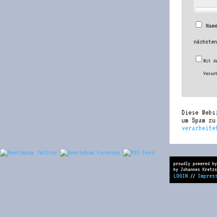
Nam
nächste
Mit d
Verar
Diese Webs
um Spam z
verarbeite
proudly powered by
by Johannes Kretzs
LOGIN
Impres
//