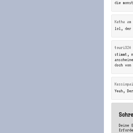
die monst
Katha
a
lol, der 
touri320
stimmt, 
anschein
doch von
Kassiopa
Yeah, De
Schr
Deine 
Erford