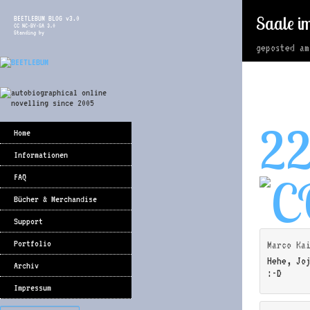
Saale i
BEETLEBUM BLOG v3.0
CC NC-BY-SA 3.0
Standing by
geposted a
2
Home
Informationen
FAQ
Bücher & Merchandise
Support
Portfolio
Marco Ka
Hehe, Jo
Archiv
:-D
Impressum