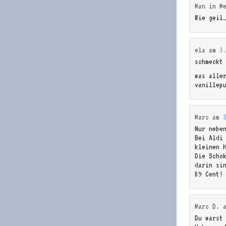
Man in M
Wie geil…
ela
am
3
schmeckt
was alle
vanillep
Marc
am
Nur nebe
Bei Aldi
kleinen 
Die Scho
darin si
89 Cent!
Marc D.
Du warst