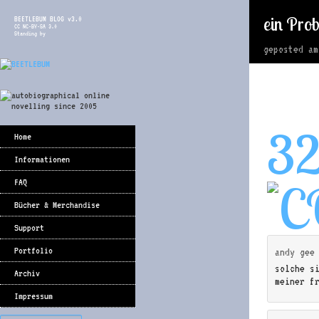
ein Pro
BEETLEBUM BLOG v3.0
CC NC-BY-SA 3.0
Standing by
geposted a
3
Home
Informationen
FAQ
Bücher & Merchandise
Support
Portfolio
andy gee
solche s
Archiv
meiner f
Impressum