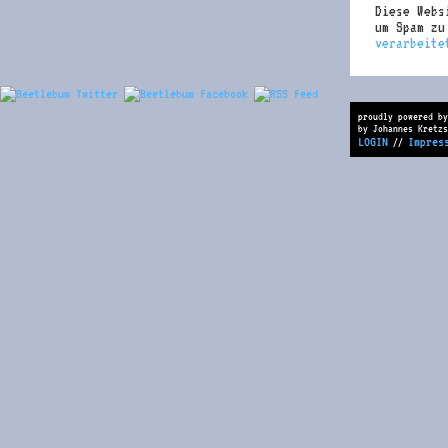
Diese Webs
um Spam z
verarbeite
proudly powered by
by Johannes Kretzs
LOGIN
Impres
//