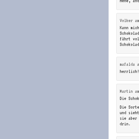
Hehe, an
Volker
a
Kann mic
Schokola
fährt vo
Schokola
mafalda
herrlich
Martin
a
Die Scho
Die Sort
und sieh
sie aber
drin.