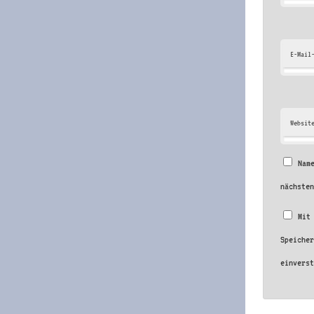
E-Mail
Websit
Nam
nächste
Mit
Speiche
einvers