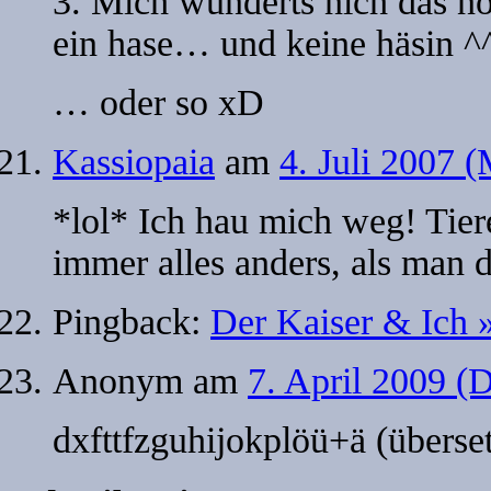
3. Mich wunderts nich das no
ein hase… und keine häsin ^
… oder so xD
Kassiopaia
am
4. Juli 2007 
*lol* Ich hau mich weg! Tier
immer alles anders, als man d
Pingback:
Der Kaiser & Ich 
Anonym
am
7. April 2009 (
dxfttfzguhijokplöü+ä (überset