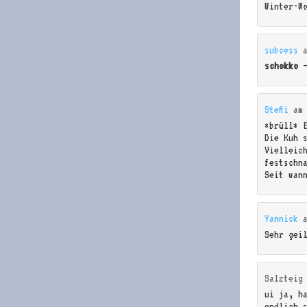
Winter-W
subcess
schokko
–
Steffi
a
*brüll* 
Die Kuh 
Vielleic
festschn
Seit wan
Yannick
Sehr gei
Salzteig
ui ja, h
endlich 