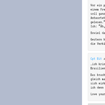
Vor ein 
einem Fr
soll gan
Antworte
gelesen.
Ich: “Äh
Soviel d
Gestern 
die Verk
Cpt Bit
…ich kri
Brasilie
Das brac
gleich m
sich wir
ich denn
Love you