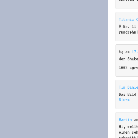
Titania 
@ Nr. 11
rumdrehn
bg
am
17
der Shak
100% agr
Tim Dani
Das Bild
Slurm
Martin
a
Hi, woll
einen se
schreibt