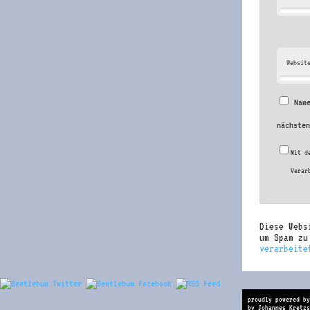
Websit
Nam
nächste
Mit d
Verar
Diese Webs
um Spam z
verarbeite
proudly powered by
by Johannes Kretzs