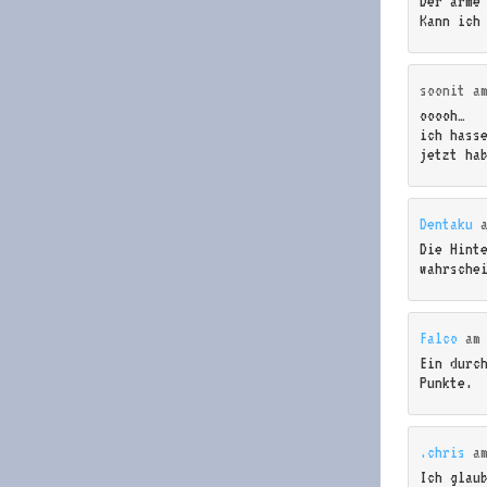
Der arme
Kann ich
soonit
a
ooooh…
ich hass
jetzt ha
Dentaku
Die Hint
wahrsche
Falco
a
Ein durc
Punkte.
.chris
a
Ich glau