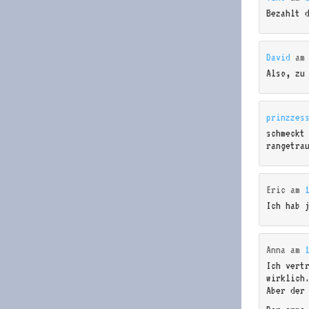
Bezahlt 
David
a
Also, zu 
prinzzes
schmeckt
rangetra
Eric
am
Ich hab 
Anna
am
Ich vert
wirklich
Aber der