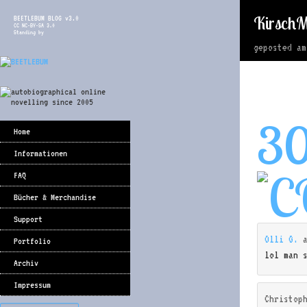
KirschM
BEETLEBUM BLOG v3.0
CC NC-BY-SA 3.0
Standing by
geposted a
3
Home
Informationen
FAQ
Bücher & Merchandise
Support
Olli G.
Portfolio
lol man 
Archiv
Impressum
Christop