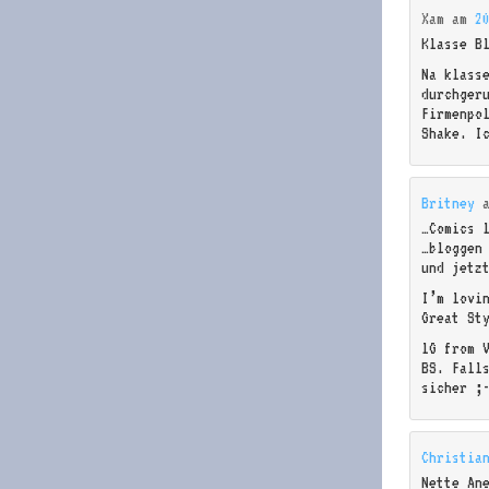
Xam
am
2
Klasse B
Na klass
durchger
Firmenpo
Shake. Ic
Britney
…Comics 
…bloggen
und jetz
I’m lovi
Great St
lG from 
BS. Fall
sicher ;
Christia
Nette An