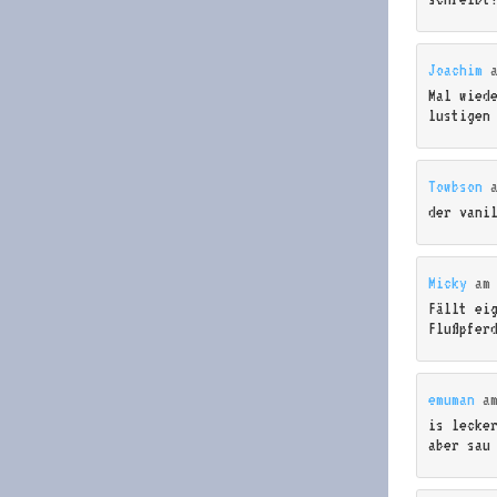
Joachim
Mal wied
lustigen
Towbson
der vani
Micky
a
Fällt ei
Flußpfer
emuman
a
is lecke
aber sau