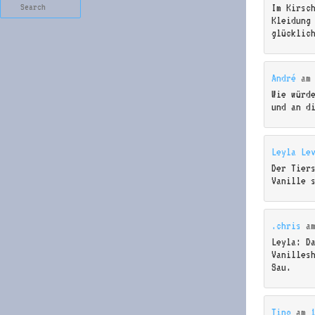
Search
Im Kirsc
Kleidung
glücklic
André
a
Wie würd
und an d
Leyla Le
Der Tier
Vanille 
.chris
a
Leyla: D
Vanilles
Sau.
Tino
am