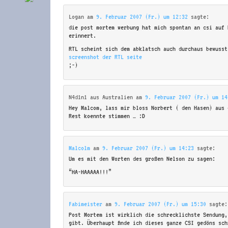
Logan
am
9. Februar 2007 (Fr.) um 12:32
sagte:
die post mortem werbung hat mich spontan an csi auf 
erinnert.
RTL scheint sich dem abklatsch auch durchaus bewusst
screenshot der RTL seite
;-)
N4d1n1 aus Australien
am
9. Februar 2007 (Fr.) um 14
Hey Malcom, lass mir bloss Norbert ( den Hasen) aus 
Rest koennte stimmen … :D
Malcolm
am
9. Februar 2007 (Fr.) um 14:23
sagte:
Um es mit den Worten des großen Nelson zu sagen:
“HA-HAAAAA!!!”
Fabimeister
am
9. Februar 2007 (Fr.) um 15:30
sagte:
Post Mortem ist wirklich die schrecklichste Sendung,
gibt. Überhaupt finde ich dieses ganze CSI gedöns sch