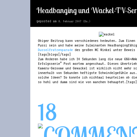
Headbanging und Wackel-TV-Ser
geposted am
8. Februar 2007 (Do.)
Obiger Beitrag kann verschiedenes bedeuten. Zum Einen 
Pussi sein und habe meine fulminanten Headbangingfähig
Dusselfratzenparade
des großen MC Winkel unter Beweis 
[tags]blogs[/tags]
Zum Anderen habe ich 30 Sekunden lang die neue
CSI-Abk
Erfolgsserie” Post mortem angeschaut. Dieses übertrieb
Kamera-Gezoome und Gewackel ist wirklich nicht mehr sc
innerhalb von Sekunden heftigste Schwindelgefühle aus.
solche Ideen? So konnte ich nichtmal beurteilen ob die
so hohl und dumm sind wie von manchen behauptet.[tags]
18