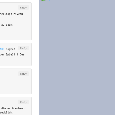
Reply
helicops niveau
 zu sein:
Reply
:03
sagte:
dem Spiel!!! Der
Reply
Reply
 die es überhaupt
recklich.