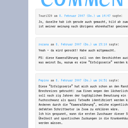
Touri320
am
8. Februar 2007 (Do.) um 14:47
sagte:
Jo, daselbe hab ich gerade auch gemacht, bild ab zum
ist meiner meinung nach übrigens ehrenhafter gewinne
rozana
am
8. Februar 2007 (Do.) um 15:10
sagte:
Yeah – da wird gerockt! Habe auch mitgemacht.
PS: diese Kameraführung soll von den Geschichten auc
was meinst Du, warum es eine “Erfolgsserie” werden k
Pepino
am
8. Februar 2007 (Do.) um 16:51
sagte:
Diese “Erfolgsserie” hat mich auch schon an den Rand
Brechreizes gebracht: zum Einen wegen den lächerlich
soll nach zig Jahren der tagtäglichen Benutzung ein 
Fuchsschwanz als quasi Tatwaffe identifiziert werden 
Anderen durch die “Kameraführung”, welche eigentlich
defekten Schrittmotor im Zoom zu erklären wäre.
Ich bin gespannt, wann die ersten Zuschauer dieser S
Übelkeit und spastischen Zuckungen in die Krankenhäu
werden müssen…