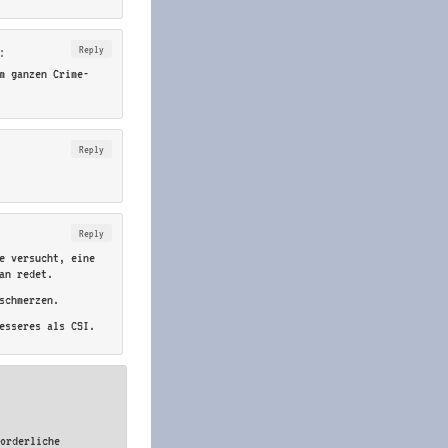
Reply
:
m ganzen Crime-
Reply
Reply
e versucht, eine
an redet.
schmerzen.
esseres als CSI.
forderliche