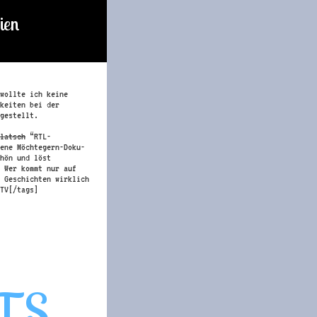
ien
wollte ich keine
keiten bei der
gestellt.
latsch
“RTL-
ene Möchtegern-Doku-
hön und löst
 Wer kommt nur auf
 Geschichten wirklich
TV[/tags]