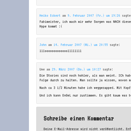
Heiko Eckert
am
9. Februar 2007 (Fr.) um 19:26
sagte
Fabimeister, ich mach mir mehr Sorgen was NACH diese
Hype kommt :(
John
am
14. Februar 2007 (Mi.) um 20:55
sagte:
lllooooooooooooollllllll
Uwe
am
29. März 2007 (Do.) um 10:27
sagte:
Die Stories sind noch hohler, als man meint. ICh hab
Folge durch zu halten. Man sollte ja wissen, wovon m
Nach ca 3 1/2 Minuten habe ich weggezapped. Mit Kopf
Und ich kann EnGeL nur zustimmen. Es gibt kaum was b
Schreibe einen Kommentar
Deine E-Mail-Adresse wird nicht veröffentlicht.
Er