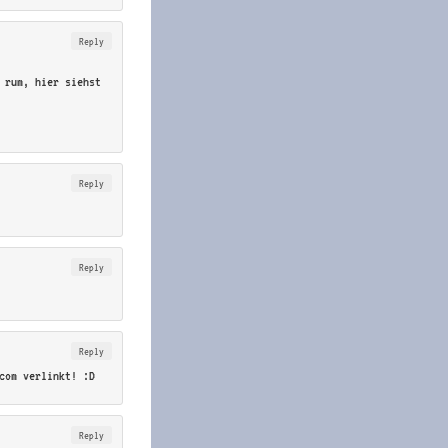
Reply
 rum, hier siehst
Reply
Reply
Reply
com verlinkt! :D
Reply