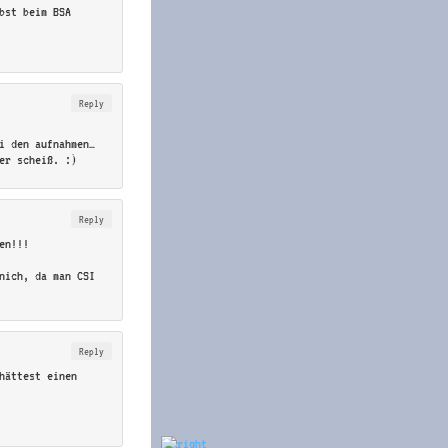
bst beim BSA
Reply
i den aufnahmen…
er scheiß. :)
Reply
en!!!
nich, da man CSI
Reply
hättest einen