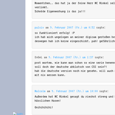
Momentchen…. das hat ja der feine Herr MC Winkel sel
verlinkt.
Schnöde Eigenwerbung is das ja!!!
pulsiv
am
9. Februar 2007 (Fr.) um 0:52
sagte:
so funktioniert erfolg! :P
ich hab mich ungelogen an meiner digicam gestoßen be
deswegen hab ich keine eingeschickt. pah! gefährlich
EnGeL
am
9. Februar 2007 (Fr.) um 1:37
sagte:
post mortem. wie kann man schon so eine serie benenn
soll doch der deutsche abklatsch von CSI sein?!
hab die deutsche version noch nie gesehn. will auch 
mit nix messen kann.
Malcolm
am
9. Februar 2007 (Fr.) um 10:00
sagte:
Außerdem hat MC Winkel gesagt du riechst streng und 
hässlichen Hasen!
Gnihihihihi!