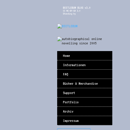
BEETLEBUM BLOG v3.0
CC NC-BY-SA 3.0
Standing by
Home
Informationen
FAQ
Bücher & Merchandise
Support
Portfolio
Archiv
Impressum