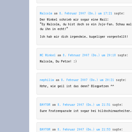
Malcolm
am
8. Februar 2007 (Do.) um 17:21
sagte:
Der Winkel schrieb mir sogar eine Mail:
“Ey Malcolm, du bist doch so ein Jojo-Fan. Schau mal
du ihn in echt!”
Ich hab mir dich irgendwie… kugeliger vorgestellt!
MC Winkel
am
8. Februar 2007 (Do.) um 20:18
sagte:
Malcolm, Du Petze! :)
nephilim
am
8. Februar 2007 (Do.) um 20:21
sagte:
Hrhr, wie geil ist das denn? Blogpetzen ^^
BAYTOR
am
8. Februar 2007 (Do.) um 21:51
sagte:
Eure Fratzenparade ist sogar bei bildschirmarbeiter.
BAYTOR
am
8. Februar 2007 (Do.) um 21:53
sagte: