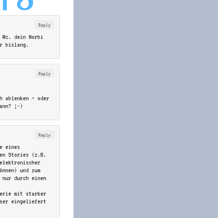
Reply
 Mc. dein Norbi
r bislang.
Reply
h ablenken – oder
ann? ;-)
Reply
e eines
en Stories (z.B.
elektronischer
können) und zum
 nur durch einen
erie mit starker
ser eingeliefert