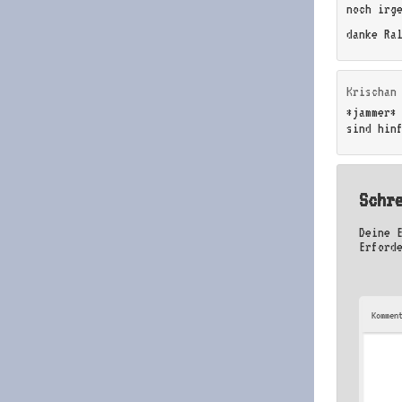
noch irg
danke Ra
Krischan
*jammer*
sind hin
Schr
Deine 
Erford
Kommen