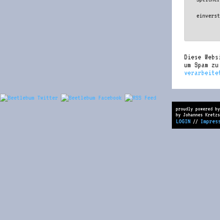
einvers
Diese Webs
um Spam z
verarbeite
proudly powered by
by Johannes Kretzs
LOGIN
Impres
//