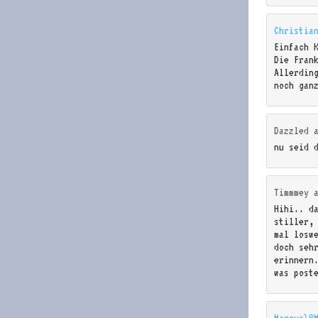
Christia
Einfach 
Die Fran
Allerdin
noch gan
Dazzled
nu seid 
Timmmey
Hihi.. d
stiller, 
mal losw
doch seh
erinnern
was post
Marcus\S