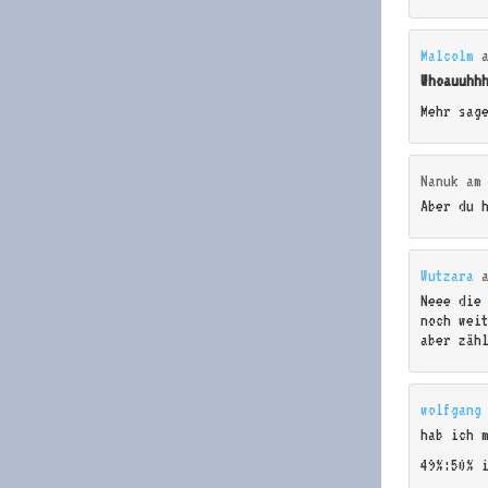
Malcolm
Whoauuhh
Mehr sag
Nanuk
a
Aber du 
Wutzara
Neee die
noch wei
aber zäh
wolfgang
hab ich 
49%:50% 