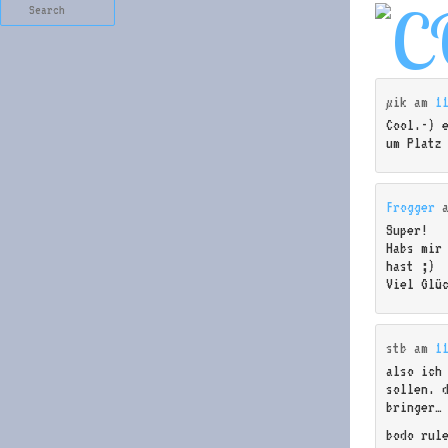
Search
µik
am
1
Cool.-) 
um Platz
Frogger
Super!
Habs mir
hast ;)
Viel Glü
stb
am
1
also ich 
sollen. 
bringer… 
bodo rul