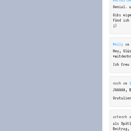
Genial. 
Gibs eig
Fänd ic
;)
Melly
a
Hey, Glü
*mitderb
Ich freu
ouch
am
JAAAAA, B
Gratulie
artwork
als Spät
Beitrag,