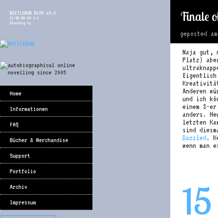
Finale 
BEETLEBUM BLOG v3.0
CC NC-BY-SA 3.0
Standing by
geposted a
Naja gut, 
Platz) abe
ultraknap
Eigentlich
Kreativitä
Anderen wü
Home
und ich kö
einem 3-er
Informationen
anders. He
letzten K
FAQ
sind diesm
Dazzled
. K
Bücher & Merchandise
wenn man 
Support
Portfolio
15
Archiv
Impressum