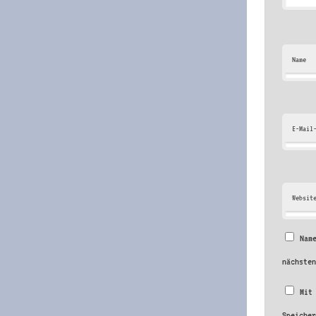
Name
E-Mail
Websit
Nam
nächste
Mit
Speiche