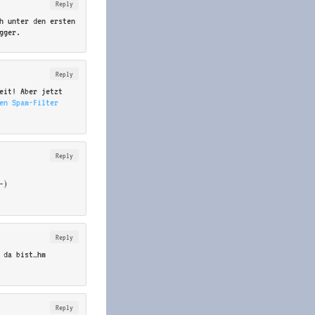
Reply
h unter den ersten
gger.
Reply
eit! Aber jetzt
en Spam-Filter
Reply
-)
Reply
 da bist…hm
Reply