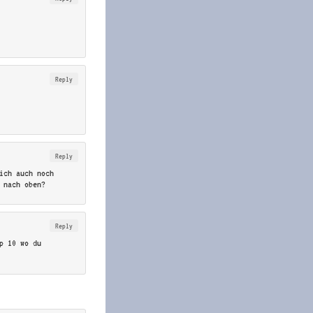
Reply
Reply
ich auch noch
 nach oben?
Reply
p 10 wo du