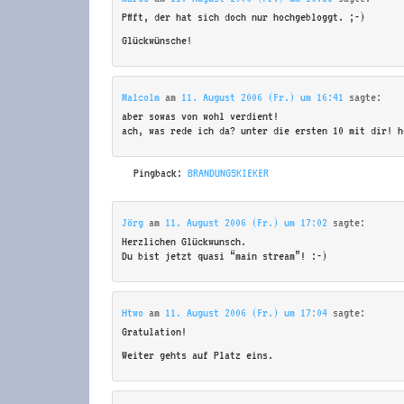
Pffft, der hat sich doch nur hochgebloggt. ;-)
Glückwünsche!
Malcolm
am
11. August 2006 (Fr.) um 16:41
sagte:
aber sowas von wohl verdient!
ach, was rede ich da? unter die ersten 10 mit dir! h
Pingback:
BRANDUNGSKIEKER
Jörg
am
11. August 2006 (Fr.) um 17:02
sagte:
Herzlichen Glückwunsch.
Du bist jetzt quasi “main stream”! :-)
Htwo
am
11. August 2006 (Fr.) um 17:04
sagte:
Gratulation!
Weiter gehts auf Platz eins.