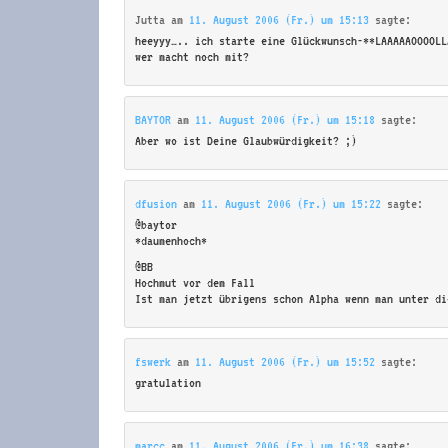
Jutta
am
11. August 2006 (Fr.) um 15:13
sagte:
heeyyy….. ich starte eine Glückwunsch-**LAAAAAOOOOLL
wer macht noch mit?
BAYTOR
am
11. August 2006 (Fr.) um 15:18
sagte:
Aber wo ist Deine Glaubwürdigkeit? ;)
dfusion
am
11. August 2006 (Fr.) um 15:22
sagte:
@baytor
*daumenhoch*
@BB
Hochmut vor dem Fall
Ist man jetzt übrigens schon Alpha wenn man unter di
fswerk
am
11. August 2006 (Fr.) um 15:52
sagte:
gratulation
marcc
am
11. August 2006 (Fr.) um 16:38
sagte: