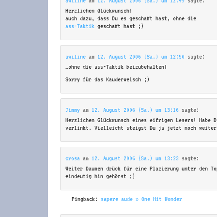
awiline
am
12. August 2006 (Sa.) um 12:49
sagte:
Herzlichen Glückwunsch!
auch dazu, dass Du es geschafft hast, ohne die
ass-Taktik
geschafft hast ;)
awiline
am
12. August 2006 (Sa.) um 12:50
sagte:
…ohne die ass-Taktik beizubehalten!
Sorry für das Kauderwelsch ;)
Jimmy
am
12. August 2006 (Sa.) um 13:16
sagte:
Herzlichen Glückwunsch eines eifrigen Lesers! Habe D
verlinkt. Vielleicht steigst Du ja jetzt noch weiter
crosa
am
12. August 2006 (Sa.) um 13:23
sagte:
Weiter Daumen drück für eine Plazierung unter den To
eindeutig hin gehörst ;)
Pingback:
sapere aude » One Hit Wonder