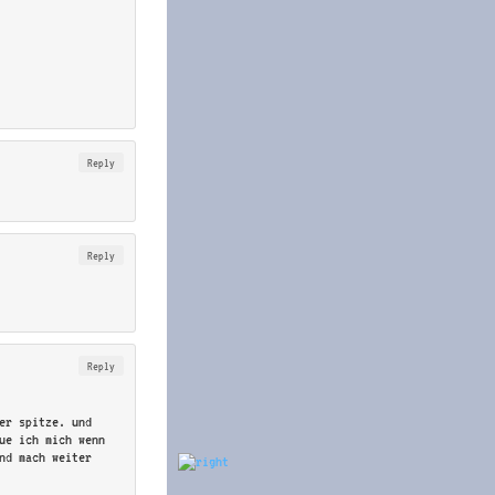
Reply
Reply
Reply
er spitze. und
ue ich mich wenn
nd mach weiter