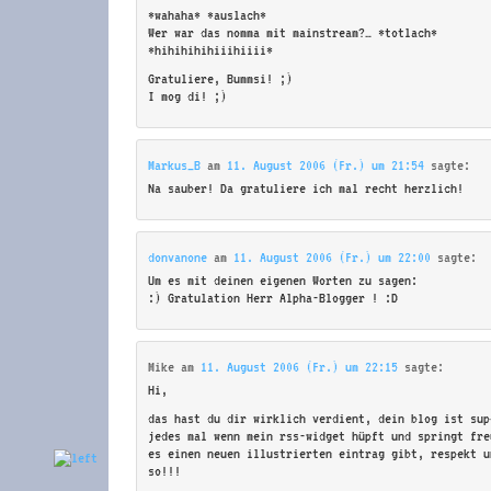
*wahaha* *auslach*
Wer war das nomma mit mainstream?… *totlach*
*hihihihihiiihiiii*
Gratuliere, Bummsi! ;)
I mog di! ;)
Markus_B
am
11. August 2006 (Fr.) um 21:54
sagte:
Na sauber! Da gratuliere ich mal recht herzlich!
donvanone
am
11. August 2006 (Fr.) um 22:00
sagte:
Um es mit deinen eigenen Worten zu sagen:
:) Gratulation Herr Alpha-Blogger ! :D
Mike
am
11. August 2006 (Fr.) um 22:15
sagte:
Hi,
das hast du dir wirklich verdient, dein blog ist sup
jedes mal wenn mein rss-widget hüpft und springt fre
es einen neuen illustrierten eintrag gibt, respekt u
so!!!