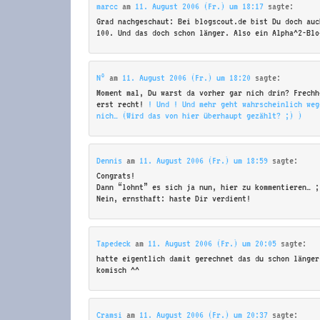
marcc
am
11. August 2006 (Fr.) um 18:17
sagte:
Grad nachgeschaut: Bei blogscout.de bist Du doch auc
100. Und das doch schon länger. Also ein Alpha^2-Blo
N°
am
11. August 2006 (Fr.) um 18:20
sagte:
Moment mal, Du warst da vorher gar nich drin? Frechh
erst recht!
! Und
! Und mehr geht wahrscheinlich weg
nich… (Wird das von hier überhaupt gezählt? ;) )
Dennis
am
11. August 2006 (Fr.) um 18:59
sagte:
Congrats!
Dann “lohnt” es sich ja nun, hier zu kommentieren… ;
Nein, ernsthaft: haste Dir verdient!
Tapedeck
am
11. August 2006 (Fr.) um 20:05
sagte:
hatte eigentlich damit gerechnet das du schon länger
komisch ^^
Cramsi
am
11. August 2006 (Fr.) um 20:37
sagte: