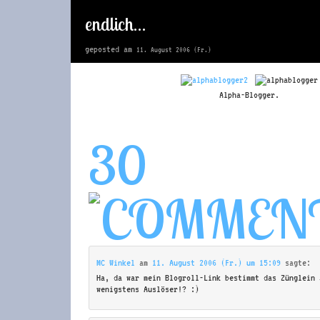
endlich…
geposted am
11. August 2006 (Fr.)
Alpha-Blogger.
30
MC Winkel
am
11. August 2006 (Fr.) um 15:09
sagte:
Ha, da war mein Blogroll-Link bestimmt das Zünglein 
wenigstens Auslöser!? :)