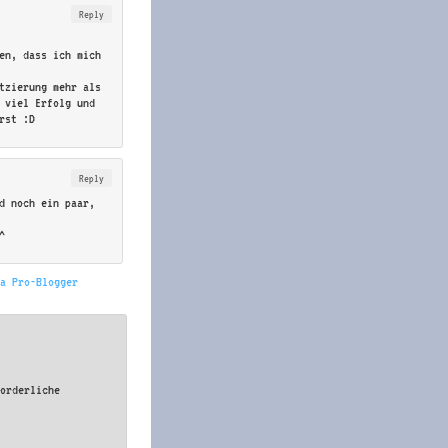
Reply
en, dass ich mich
tzierung mehr als
 viel Erfolg und
rst :D
Reply
d noch ein paar,
^
 a Pro-Blogger
forderliche