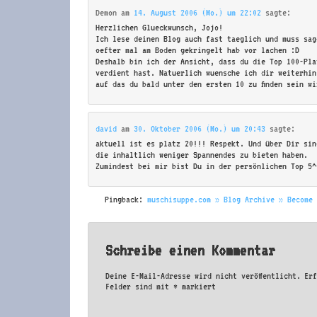
Demon
am
14. August 2006 (Mo.) um 22:02
sagte:
Herzlichen Glueckwunsch, Jojo!
Ich lese deinen Blog auch fast taeglich und muss sag
oefter mal am Boden gekringelt hab vor lachen :D
Deshalb bin ich der Ansicht, dass du die Top 100-Pla
verdient hast. Natuerlich wuensche ich dir weiterhin
auf das du bald unter den ersten 10 zu finden sein wi
david
am
30. Oktober 2006 (Mo.) um 20:43
sagte:
aktuell ist es platz 20!!! Respekt. Und über Dir sin
die inhaltlich weniger Spannendes zu bieten haben.
Zumindest bei mir bist Du in der persönlichen Top 5^
Pingback:
muschisuppe.com » Blog Archive » Become
Schreibe einen Kommentar
Deine E-Mail-Adresse wird nicht veröffentlicht.
Er
Felder sind mit
*
markiert