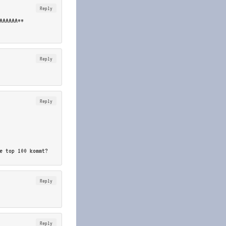
Reply
AAAAAA**
Reply
Reply
e top 100 kommt?
Reply
Reply