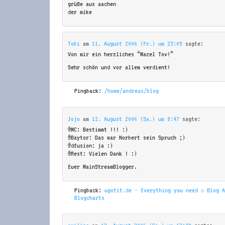
grüße aus aachen
der mike
Tobi
am
11. August 2006 (Fr.) um 23:05
sagte:
Von mir ein herzliches “Mazel Tov!”
Sehr schön und vor allem verdient!
Pingback:
/home/andreas/blog
Jojo
am
12. August 2006 (Sa.) um 8:47
sagte:
@MC: Bestimmt !!! :)
@Baytor: Das war Norbert sein Spruch ;)
@dfusion: ja :)
@Rest: Vielen Dank ! :)
Euer MainStreamBlogger.
Pingback:
ugotit.de - Everything you need » Blog 
Blogcharts