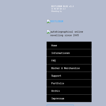
BEETLEBUM BLOG v3.0
CC NC-BY-SA 3.0
Standing by
Home
Informationen
FAQ
Bücher & Merchandise
Support
Portfolio
Archiv
Impressum