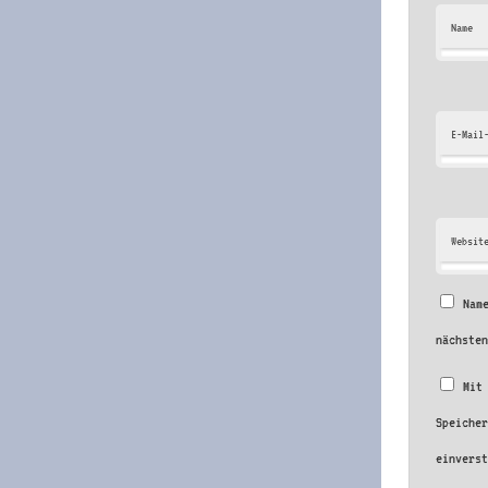
Name
E-Mail
Websit
Nam
nächste
Mit
Speiche
einvers