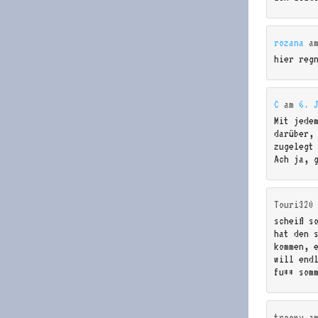
rozana
a
hier reg
C
am
6. 
Mit jede
darüber,
zugelegt
Ach ja, 
Touri320
scheiß s
hat den s
kommen, 
will end
fu** som
troopy
a