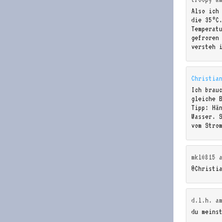
Also ich
die 35°C
Temperat
gefroren
versteh 
Christia
Ich brau
gleiche 
Tipp: Hä
Wasser. 
vom Stro
mkl0815
@Christi
d.l.h.
a
du meins