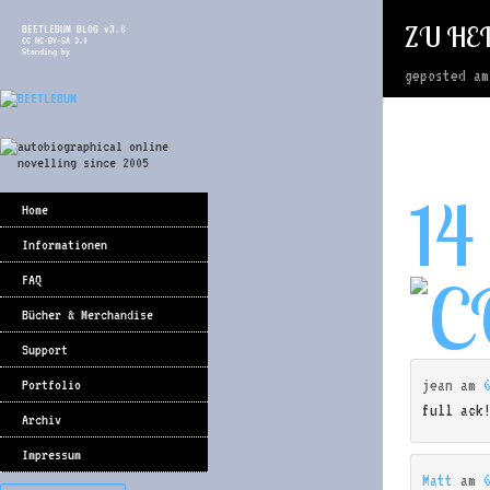
ZU HEI
BEETLEBUM BLOG v3.0
CC NC-BY-SA 3.0
Standing by
geposted a
14
Home
Informationen
FAQ
Bücher & Merchandise
Support
jean
am
Portfolio
full ack
Archiv
Impressum
Matt
am