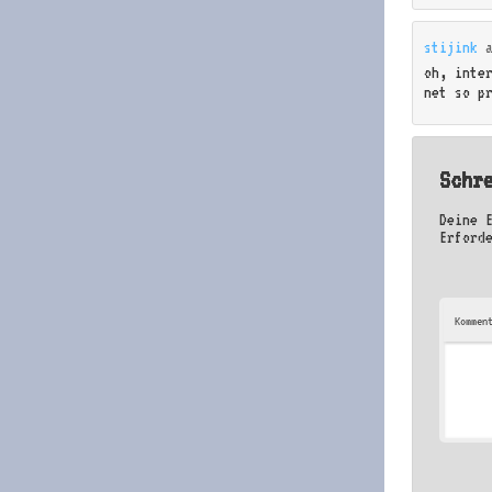
stijink
oh, inte
net so p
Schr
Deine 
Erford
Kommen