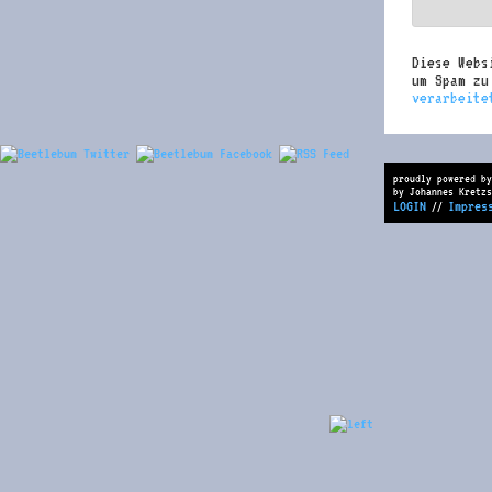
Diese Webs
um Spam z
verarbeite
proudly powered by
by Johannes Kretzs
LOGIN
Impres
//