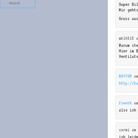
Search
Super Bi
Mir geht
Gruss au
mkl0815
Warum st
Hier im 
Ventilat
BAYTOR
a
http://b
fswerk
a
also ich 
carmi
a
ich leid