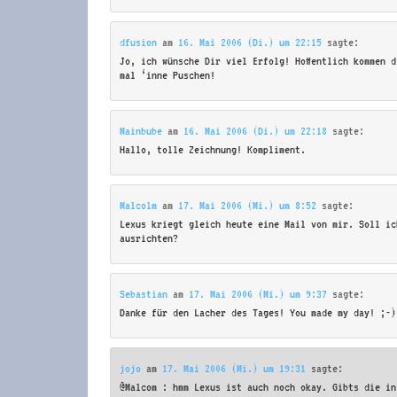
dfusion
am
16. Mai 2006 (Di.) um 22:15
sagte:
Jo, ich wünsche Dir viel Erfolg! Hoffentlich kommen 
mal ‘inne Puschen!
Mainbube
am
16. Mai 2006 (Di.) um 22:18
sagte:
Hallo, tolle Zeichnung! Kompliment.
Malcolm
am
17. Mai 2006 (Mi.) um 8:52
sagte:
Lexus kriegt gleich heute eine Mail von mir. Soll ic
ausrichten?
Sebastian
am
17. Mai 2006 (Mi.) um 9:37
sagte:
Danke für den Lacher des Tages! You made my day! ;-)
jojo
am
17. Mai 2006 (Mi.) um 19:31
sagte:
@Malcom : hmm Lexus ist auch noch okay. Gibts die in