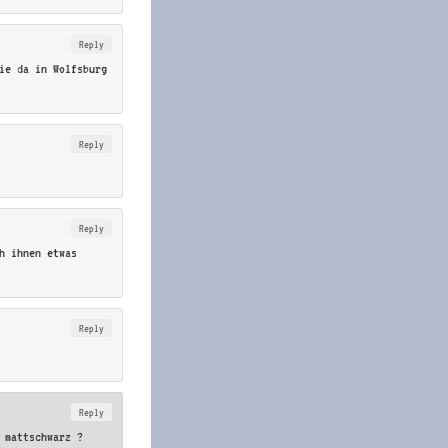
Reply
die da in Wolfsburg
Reply
Reply
h ihnen etwas
Reply
Reply
 mattschwarz ?