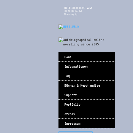
BEETLEBUM BLOG v3.0
CC NC-BY-SA 3.0
Standing by
Home
Informationen
FAQ
Bücher & Merchandise
Support
Portfolio
Archiv
Impressum