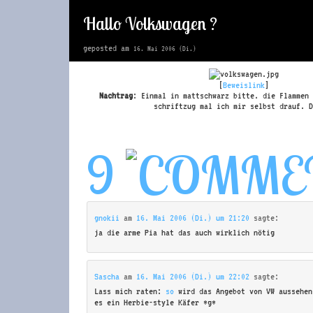
Hallo Volkswagen ?
geposted am
16. Mai 2006 (Di.)
[
Beweislink
]
Nachtrag
: Einmal in mattschwarz bitte. die Flammen 
schriftzug mal ich mir selbst drauf. D
9
gnokii
am
16. Mai 2006 (Di.) um 21:20
sagte:
ja die arme Pia hat das auch wirklich nötig
Sascha
am
16. Mai 2006 (Di.) um 22:02
sagte:
Lass mich raten:
so
wird das Angebot von VW aussehen
es ein Herbie-style Käfer *g*