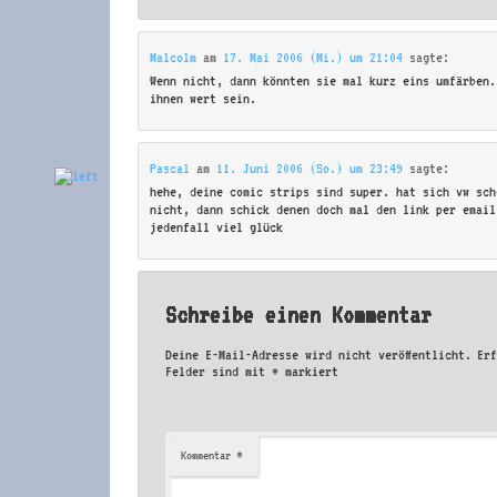
Malcolm
am
17. Mai 2006 (Mi.) um 21:04
sagte:
Wenn nicht, dann könnten sie mal kurz eins umfärben.
ihnen wert sein.
Pascal
am
11. Juni 2006 (So.) um 23:49
sagte:
hehe, deine comic strips sind super. hat sich vw sch
nicht, dann schick denen doch mal den link per email
jedenfall viel glück
Schreibe einen Kommentar
Deine E-Mail-Adresse wird nicht veröffentlicht.
Er
Felder sind mit
*
markiert
*
Kommentar