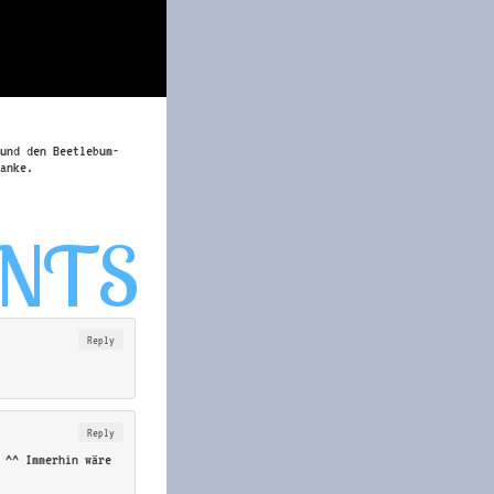
und den Beetlebum-
anke.
Reply
Reply
 ^^ Immerhin wäre