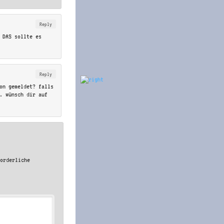
Reply
 DAS sollte es
Reply
on gemeldet? falls
. wünsch dir auf
forderliche