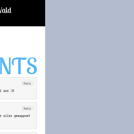
Wald
Reply
l aus :D
Reply
r alles gewappnet