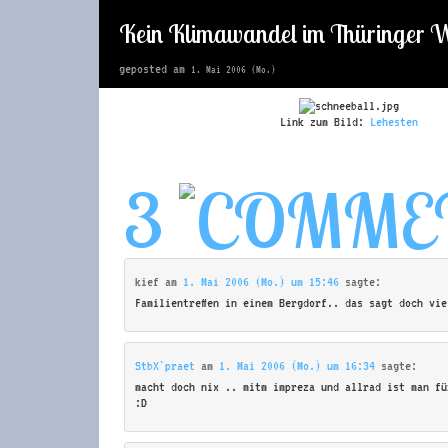
Kein Klimawandel im Thüringer 
geposted am
1. Mai 2006 (Mo.)
Link zum Bild:
Lehesten
3
kief
am
1. Mai 2006 (Mo.) um 15:46
sagte:
Familientreffen in einem Bergdorf.. das sagt doch vie
StbX`praet
am
1. Mai 2006 (Mo.) um 16:34
sagte:
macht doch nix .. mitm impreza und allrad ist man fü
:D