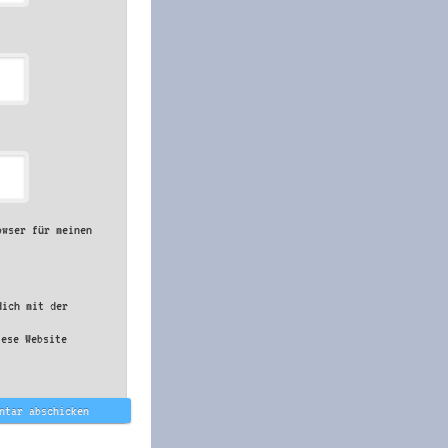
owser für meinen
dich mit der
iese Website