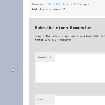
Demon
am
1. Mai 2006 (Mo.) um 22:10
sagte:
Wohl eher mitm Hummer :>
Schreibe einen Kommentar
Deine E-Mail-Adresse wird nicht veröffentlicht.
Er
Felder sind mit
*
markiert
*
Kommentar
Name