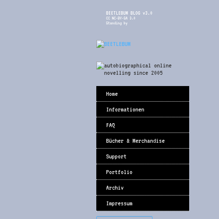
BEETLEBUM BLOG v3.0
CC NC-BY-SA 3.0
Standing by
Home
Informationen
FAQ
Bücher & Merchandise
Support
Portfolio
Archiv
Impressum