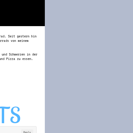
rad. Seit gestern bin
rrads von meinem
 und Schmerzen in der
und Pizza zu essen.
Reply