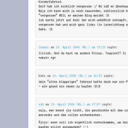
Kinderfahrrad.
Seif hab ich wirklich vergessen :/ Wo saß er überhau
Naja ich kann mich ja noch rausreden, schliesslich h
“vergessen” WEIL er meinen Blog meidet :D
Ich warte jetzt auf Axel der mich unhöflich schimpft
vergessen hab und mich ganz links (in Leserichtung e
habe. :D
Cramsi
am
19. April 2006 (Mi.) um 15:33
sagte:
Iiiiieh. Und du hast ne andere Frisur. Toupiert? Is 
*ekel* *g*
koko
am
19. April 2006 (Mi.) um 16:03
sagte:
dein “altes klappriges” Fahrrad hatte doch nur ein P
– ein grund ein neues zu kaufen :D:D
vsh
am
19. April 2006 (Mi.) um 17:07
sagte:
naja, wer kennt sie nicht, die geschichte mit dem sc
mercedes und dem vollen aschenbecher.
@jojo: wann soll ich eigentlich vorbeikommen, um das
kaufen willst anzugucken? ;-)