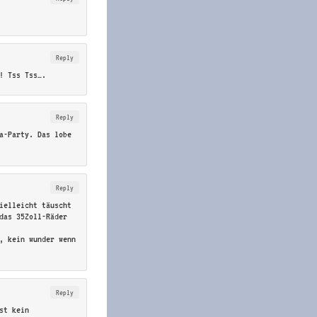
Reply
! Tss Tss….
Reply
a-Party. Das lobe
Reply
ielleicht täuscht
das 35Zoll-Räder
, kein wunder wenn
Reply
st kein