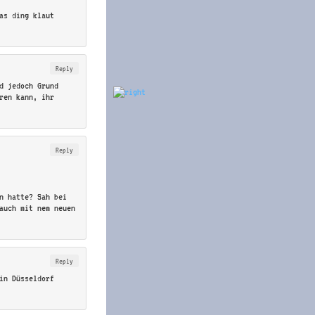
as ding klaut
Reply
d jedoch Grund
ren kann, ihr
Reply
n hatte? Sah bei
auch mit nem neuen
Reply
in Düsseldorf