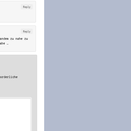
Reply
Reply
andem zu nahe zu
abe …
forderliche