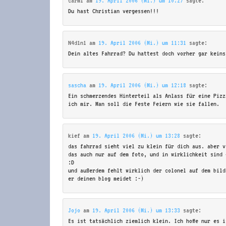
carmi
am
19. April 2006 (Mi.) um 10:27
sagte:
Du hast Christian vergessen!!!
N4d1n1
am
19. April 2006 (Mi.) um 11:31
sagte:
Dein altes Fahrrad? Du hattest doch vorher gar keins
sascha
am
19. April 2006 (Mi.) um 12:18
sagte:
Ein schmerzendes Hinterteil als Anlass für eine Pizz
ich mir. Man soll die Feste Feiern wie sie fallen.
kief
am
19. April 2006 (Mi.) um 13:28
sagte:
das fahrrad sieht viel zu klein für dich aus. aber v
das auch nur auf dem foto, und in wirklichkeit sind 
:D
und außerdem fehlt wirklich der colonel auf dem bild
er deinen blog meidet :-)
Jojo
am
19. April 2006 (Mi.) um 13:33
sagte:
Es ist tatsächlich ziemlich klein. Ich hoffe nur es i