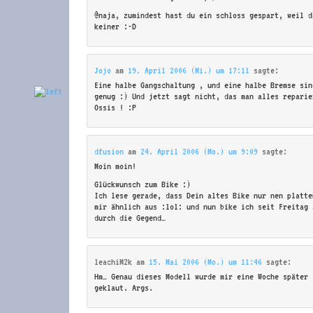
@naja, zumindest hast du ein schloss gespart, weil d
keiner :-D
Jojo
am
19. April 2006 (Mi.) um 17:11
sagte:
Eine halbe Gangschaltung , und eine halbe Bremse sin
genug :) Und jetzt sagt nicht, das man alles reparie
Ossis ! :P
dfusion
am
24. April 2006 (Mo.) um 9:09
sagte:
Moin moin!
Glückwunsch zum Bike :)
Ich lese gerade, dass Dein altes Bike nur nen platte
mir ähnlich aus :lol: und nun bike ich seit Freitag 
durch die Gegend…
leachiM2k
am
15. Mai 2006 (Mo.) um 11:46
sagte:
Hm… Genau dieses Modell wurde mir eine Woche später 
geklaut. Args.