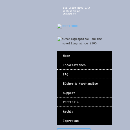
BEETLEBUM BLOG v3.0
CC NC-BY-SA 3.0
Standing by
Home
Informationen
FAQ
Bücher & Merchandise
Support
Portfolio
Archiv
Impressum