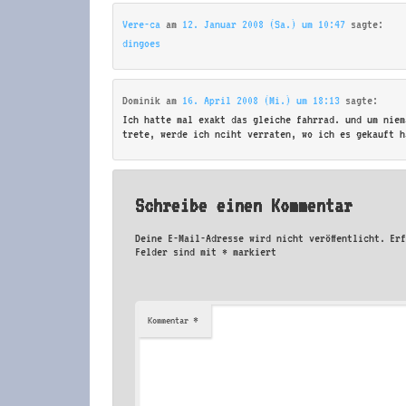
Vere-ca
am
12. Januar 2008 (Sa.) um 10:47
sagte:
dingoes
Dominik
am
16. April 2008 (Mi.) um 18:13
sagte:
Ich hatte mal exakt das gleiche fahrrad. und um niem
trete, werde ich nciht verraten, wo ich es gekauft h
Schreibe einen Kommentar
Deine E-Mail-Adresse wird nicht veröffentlicht.
Er
Felder sind mit
*
markiert
*
Kommentar