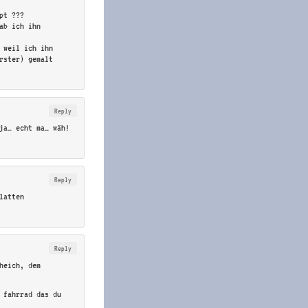
pt ???
ab ich ihn
, weil ich ihn
rster) gemalt
Reply
ja… echt ma… wäh!
Reply
latten
Reply
heich, dem
 fahrrad das du