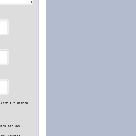
owser für meinen
dich mit der
iese Website