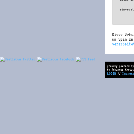
einvers
Diese Webs
um Spam z
verarbeite
proudly powered by
by Johannes Kretzs
LOGIN
Impres
//