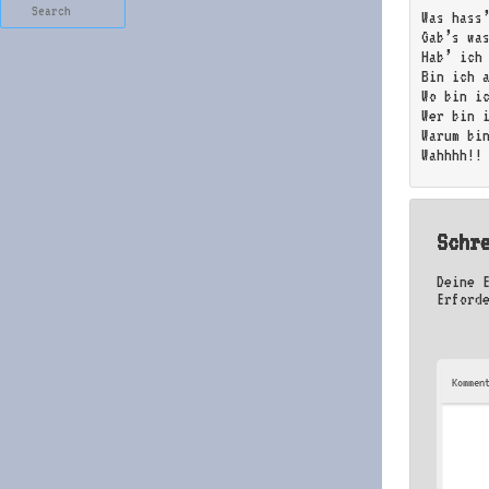
Search
Was hass
Gab’s wa
Hab’ ich
Bin ich 
Wo bin i
Wer bin 
Warum bi
Wahhhh!!
Schr
Deine 
Erford
Kommen