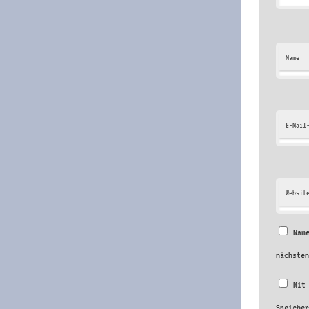
Name
E-Mail
Websit
Nam
nächste
Mit
Speiche