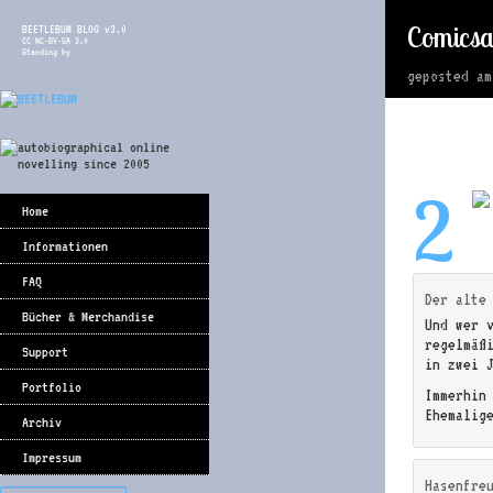
Comicsa
BEETLEBUM BLOG v3.0
CC NC-BY-SA 3.0
Standing by
geposted a
2
Home
Informationen
FAQ
Der alte
Bücher & Merchandise
Und wer 
regelmäß
Support
in zwei 
Portfolio
Immerhin
Ehemalige
Archiv
Impressum
Hasenfre