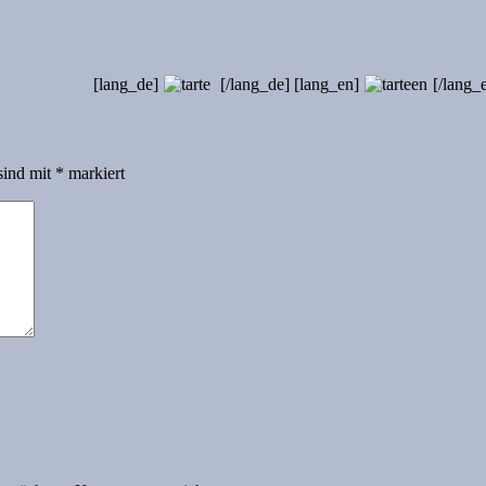
[lang_de]
[/lang_de] [lang_en]
[/lang_
sind mit
*
markiert