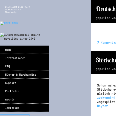
Deutsch
BEETLEBUM BLOG v3.0
CC NC-BY-SA 3.0
Standing by
geposted a
7
Kommenta
Home
Stöckche
Informationen
FAQ
geposted a
Bücher & Merchandise
Support
Schon nahe
Stöckchenw
Portfolio
nämlich ni
awokenmind
Archiv
angespitzt
Baytor
…
Impressum