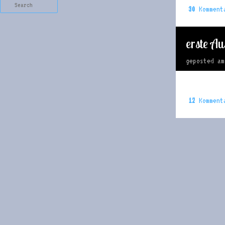
Search
30
Komment
erste A
geposted a
12
Komment