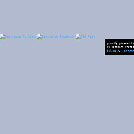
proudly powered by
by Johannes Kretzs
LOGIN
Impres
//