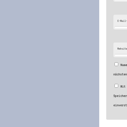
E-Mail
Websit
Nam
nächste
Mit
Speiche
einvers