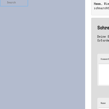
Search
Hmmm… Wi
schnarch
Schr
Deine 
Erford
Kommen
Name