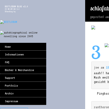
schlafa
BEETLEBUM BLOG v3.0
CC NC-BY-SA 3.0
Standing by
geposted a
3
Home
Informationen
FAQ
joe
am
1
Bücher & Merchandise
aaah!! h
Mach wei
Support
gesicht 
Portfolio
Pingba
Archiv
Impressum
ranthoro