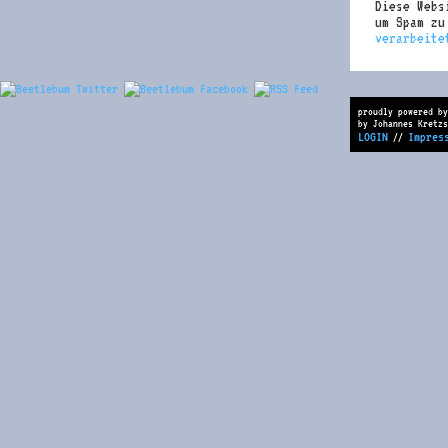
Diese Webs
um Spam z
verarbeite
proudly powered by
by Johannes Kretzs
LOGIN
Impres
//