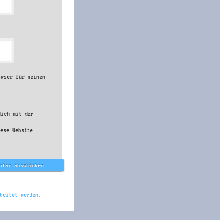
owser für meinen
dich mit der
iese Website
beitet werden.