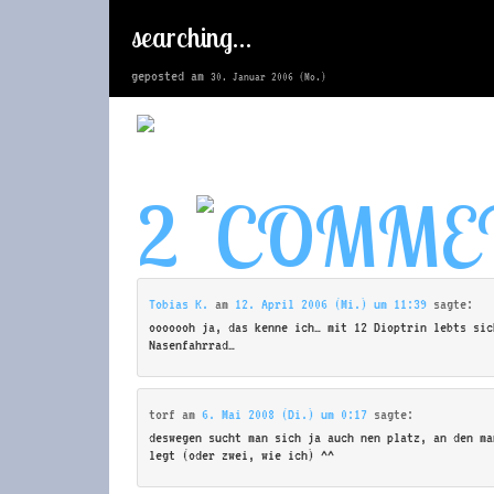
searching…
geposted am
30. Januar 2006 (Mo.)
2
Tobias K.
am
12. April 2006 (Mi.) um 11:39
sagte:
ooooooh ja, das kenne ich… mit 12 Dioptrin lebts sic
Nasenfahrrad…
torf
am
6. Mai 2008 (Di.) um 0:17
sagte:
deswegen sucht man sich ja auch nen platz, an den ma
legt (oder zwei, wie ich) ^^