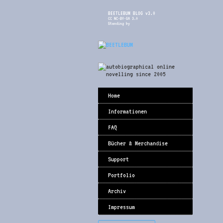
BEETLEBUM BLOG v3.0
CC NC-BY-SA 3.0
Standing by
Home
Informationen
FAQ
Bücher & Merchandise
Support
Portfolio
Archiv
Impressum