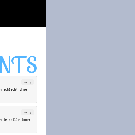
Reply
h schlecht ohne
Reply
n ie brille immer