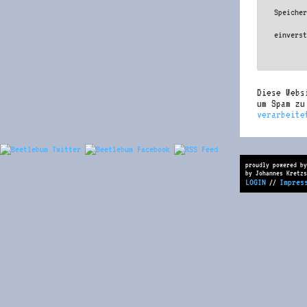
Speiche
einvers
Diese Webs
um Spam z
verarbeite
proudly powered by
by Johannes Kretzs
LOGIN
Impres
//