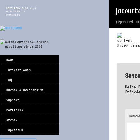
favourit
BEETLEBUM BLOG v3.0
CC NC-BY-SA 3.0
Standing by
geposted a
flavor cinn
Home
Informationen
Schr
FAQ
Deine 
Bücher & Merchandise
Erford
Support
Portfolio
Kommen
Archiv
Impressum