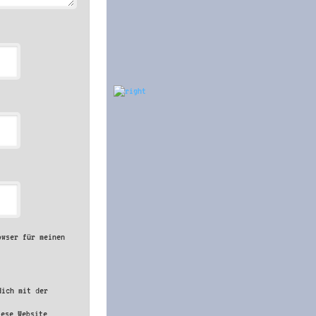
owser für meinen
dich mit der
iese Website