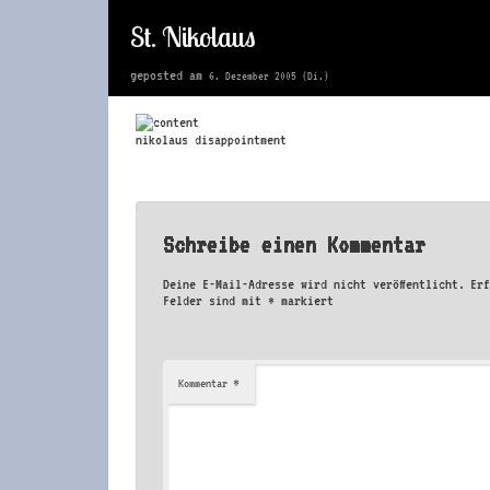
St. Nikolaus
geposted am
6. Dezember 2005 (Di.)
nikolaus disappointment
Schreibe einen Kommentar
Deine E-Mail-Adresse wird nicht veröffentlicht.
Er
Felder sind mit
*
markiert
*
Kommentar