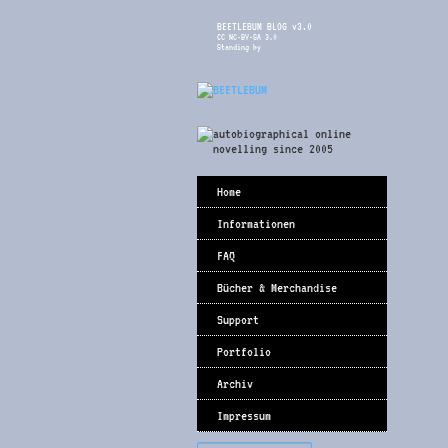
BEETLEBUM BLOG v3.0
CC NC-BY-SA 3.0
Standing by
Home
Informationen
FAQ
Bücher & Merchandise
Support
Portfolio
Archiv
Impressum