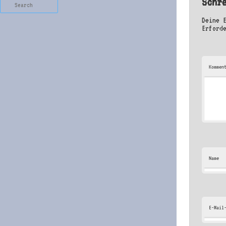
Schr
Search
Deine 
Erford
Kommen
Name
E-Mail