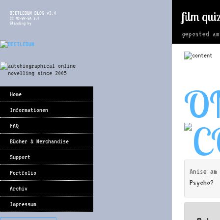
film qui
BEETLEBUM BLOG v3.0
CC NC-BY-SA 3.0
Standing by
geposted a
O
Home
Informationen
FAQ
Bücher & Merchandise
Support
Anise
a
Portfolio
Psycho?
Archiv
Impressum