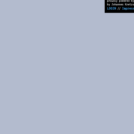
proudly powered by
by Johannes Kretzs
LOGIN
Impres
//