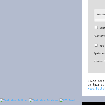
Websit
Nam
nächste
Mit
Speiche
einvers
Diese Webs
um Spam z
verarbeite