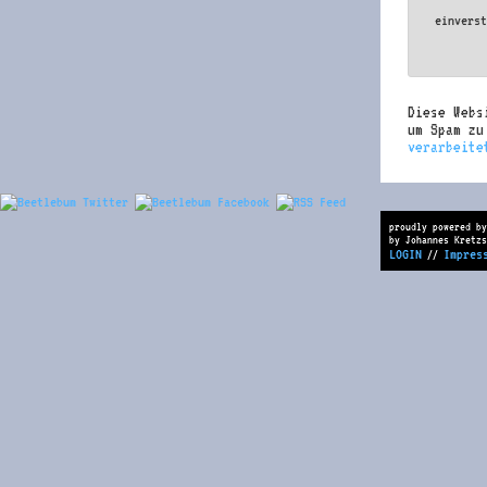
einvers
Diese Webs
um Spam z
verarbeite
proudly powered by
by Johannes Kretzs
LOGIN
Impres
//