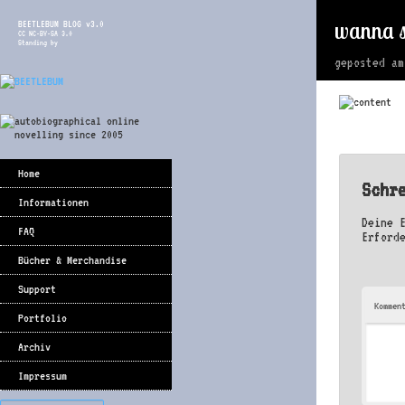
wanna s
BEETLEBUM BLOG v3.0
CC NC-BY-SA 3.0
Standing by
geposted a
Home
Schr
Informationen
Deine 
FAQ
Erford
Bücher & Merchandise
Support
Kommen
Portfolio
Archiv
Impressum