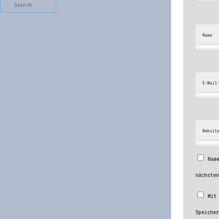
Search
Name
E-Mail
Websit
Nam
nächste
Mit
Speiche