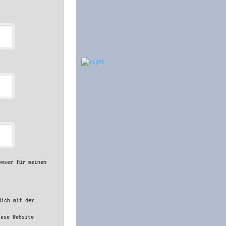
owser für meinen
dich mit der
iese Website