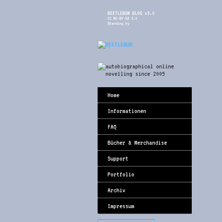
BEETLEBUM BLOG v3.0
CC NC-BY-SA 3.0
Standing by
Home
Informationen
FAQ
Bücher & Merchandise
Support
Portfolio
Archiv
Impressum