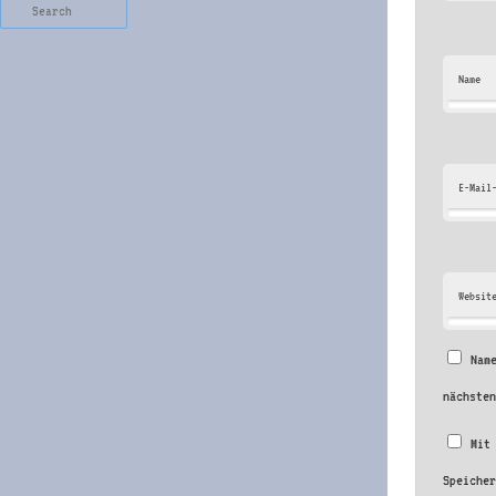
Search
Name
E-Mail
Websit
Nam
nächste
Mit
Speiche