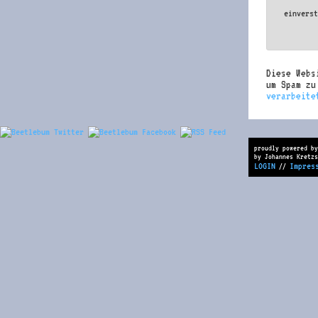
einvers
Diese Webs
um Spam z
verarbeite
proudly powered by
by Johannes Kretzs
LOGIN
Impres
//