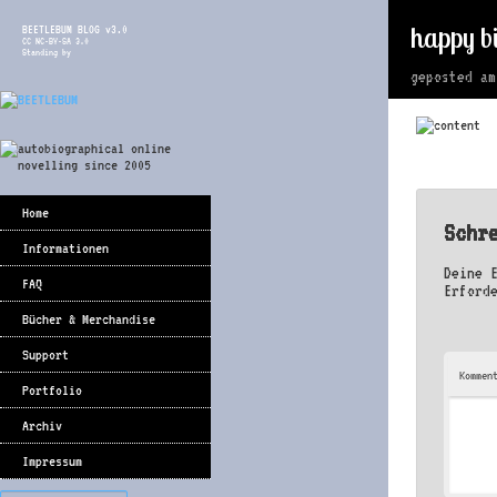
happy bi
BEETLEBUM BLOG v3.0
CC NC-BY-SA 3.0
Standing by
geposted a
Home
Schr
Informationen
Deine 
FAQ
Erford
Bücher & Merchandise
Support
Kommen
Portfolio
Archiv
Impressum