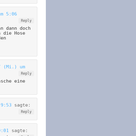
um 5:06
Reply
an dann doch
n die Hose
den
7 (Mi.) um
Reply
nsche eine
 9:53
sagte:
Reply
0:01
sagte: