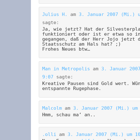
Julius H.
am
3. Januar 2007 (Mi.) 
sagte:
Ja, wie jetzt? Hat der Silvesterpl
funktioniert oder ist er etwa so i
gegangen, daß der Herr Jojo jetzt 
Staatsschutz am Hals hat? ;)
Frohes Neues btw…
Man in Metropolis
am
3. Januar 200
9:07
sagte:
Kreative Pausen sind Gold wert. Wü
entspannte Rugephase.
Malcolm
am
3. Januar 2007 (Mi.) um
Hmm, schau ma’ an..
.olli
am
3. Januar 2007 (Mi.) um 1