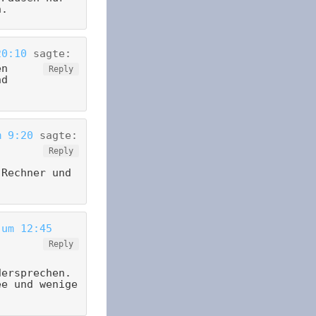
n.
20:10
sagte:
en
Reply
nd
m 9:20
sagte:
Reply
 Rechner und
 um 12:45
Reply
dersprechen.
ee und wenige