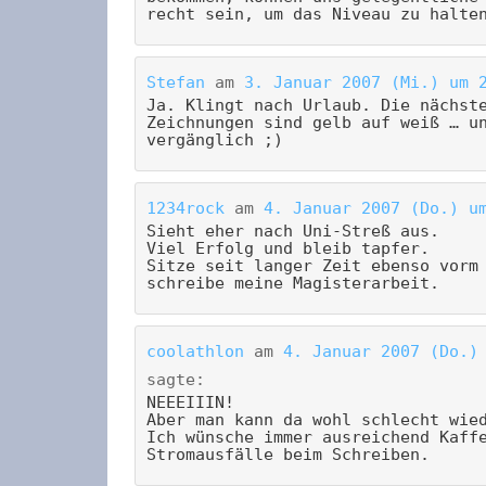
recht sein, um das Niveau zu halte
Stefan
am
3. Januar 2007 (Mi.) um 
Ja. Klingt nach Urlaub. Die nächst
Zeichnungen sind gelb auf weiß … u
vergänglich ;)
1234rock
am
4. Januar 2007 (Do.) u
Sieht eher nach Uni-Streß aus.
Viel Erfolg und bleib tapfer.
Sitze seit langer Zeit ebenso vorm
schreibe meine Magisterarbeit.
coolathlon
am
4. Januar 2007 (Do.)
sagte:
NEEEIIIN!
Aber man kann da wohl schlecht wie
Ich wünsche immer ausreichend Kaff
Stromausfälle beim Schreiben.