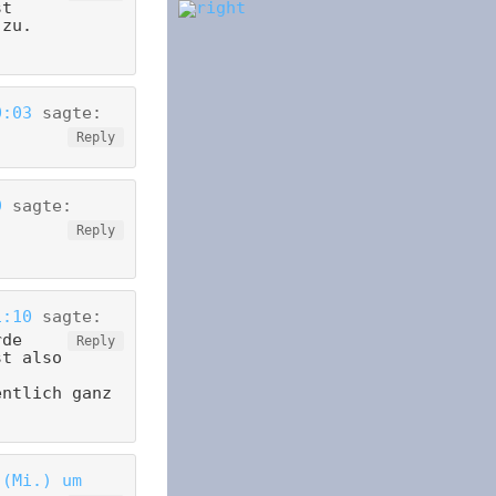
st
 zu.
0:03
sagte:
Reply
9
sagte:
Reply
1:10
sagte:
rde
Reply
st also
entlich ganz
 (Mi.) um