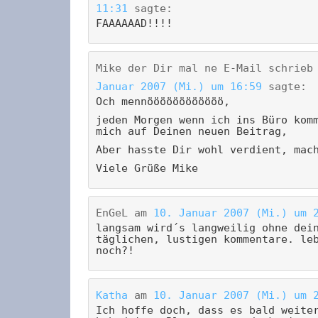
11:31
sagte:
FAAAAAAD!!!!
Mike der Dir mal ne E-Mail schrieb
Januar 2007 (Mi.) um 16:59
sagte:
Och mennöööööööööööö,
jeden Morgen wenn ich ins Büro kom
mich auf Deinen neuen Beitrag,
Aber hasste Dir wohl verdient, mac
Viele Grüße Mike
EnGeL
am
10. Januar 2007 (Mi.) um 
langsam wird´s langweilig ohne dei
täglichen, lustigen kommentare. le
noch?!
Katha
am
10. Januar 2007 (Mi.) um 
Ich hoffe doch, dass es bald weite