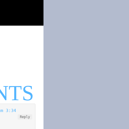
um 3:34
Reply