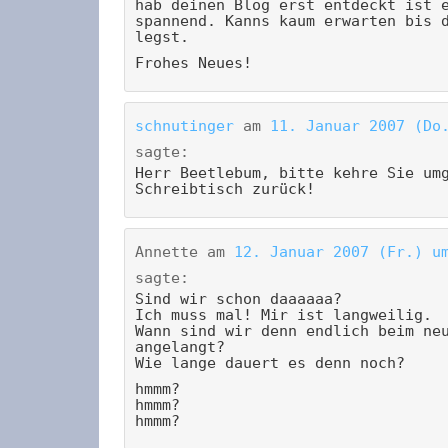
hab deinen Blog erst entdeckt ist 
spannend. Kanns kaum erwarten bis 
legst.
Frohes Neues!
schnutinger
am
11. Januar 2007 (Do
sagte:
Herr Beetlebum, bitte kehre Sie um
Schreibtisch zurück!
Annette
am
12. Januar 2007 (Fr.) u
sagte:
Sind wir schon daaaaaa?
Ich muss mal! Mir ist langweilig.
Wann sind wir denn endlich beim ne
angelangt?
Wie lange dauert es denn noch?
hmmm?
hmmm?
hmmm?