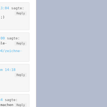
13:04
sagte:
Reply
 ;)
:00
sagte:
gle-
Reply
04/zeichne-
um 14:18
Reply
34
sagte:
 machen
Reply