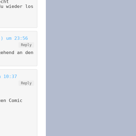
echt
du wieder los
.) um 23:56
Reply
gehend an den
m 10:37
Reply
uen Comic