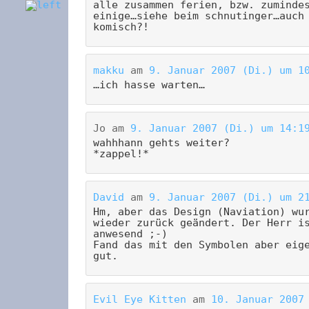
alle zusammen ferien, bzw. zuminde
einige…siehe beim schnutinger…auch
komisch?!
makku
am
9. Januar 2007 (Di.) um 1
…ich hasse warten…
Jo
am
9. Januar 2007 (Di.) um 14:1
wahhhann gehts weiter?
*zappel!*
David
am
9. Januar 2007 (Di.) um 2
Hm, aber das Design (Naviation) wu
wieder zurück geändert. Der Herr i
anwesend ;-)
Fand das mit den Symbolen aber eig
gut.
Evil Eye Kitten
am
10. Januar 2007