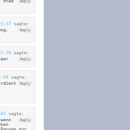
 etwa
Reply
15:37
sagte:
ung.
Reply
15:39
sagte:
leer
Reply
5:54
sagte:
erdient
Reply
:03
sagte:
 wenn
Reply
ehen
 Pausen nur