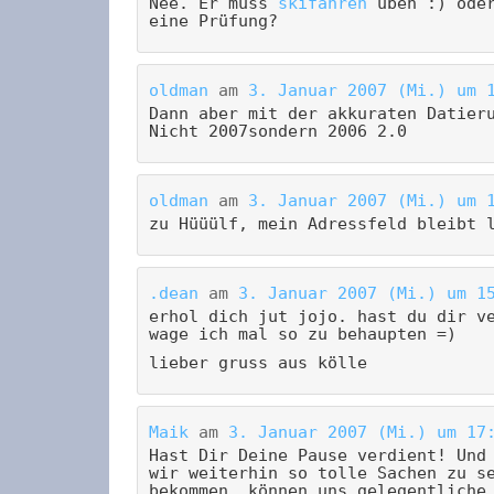
Nee. Er muss
skifahren
üben :) oder
eine Prüfung?
oldman
am
3. Januar 2007 (Mi.) um 
Dann aber mit der akkuraten Datier
Nicht 2007sondern 2006 2.0
oldman
am
3. Januar 2007 (Mi.) um 
zu Hüüülf, mein Adressfeld bleibt 
.dean
am
3. Januar 2007 (Mi.) um 1
erhol dich jut jojo. hast du dir v
wage ich mal so zu behaupten =)
lieber gruss aus kölle
Maik
am
3. Januar 2007 (Mi.) um 17
Hast Dir Deine Pause verdient! Und
wir weiterhin so tolle Sachen zu s
bekommen, können uns gelegentliche