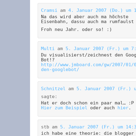
Cramsi
am
4. Januar 2007 (Do.) um 
Na das wird aber auch ma höchste
Eisenbahn, dassu auch ma rumfaulst
Froh neu Jahr. oder so! :)
Multi
am
5. Januar 2007 (Fr.) um 7
Du visualisierst/zeichnest den Goo
Bot!?
http://www.jmboard.com/gw/2007/01/
den-googlebot/
Schnitzel
am
5. Januar 2007 (Fr.) 
sagte:
Hat er doch schon ein paar mal… :P
Hier zum Beispiel
oder auch
hier
.
stb
am
5. Januar 2007 (Fr.) um 14:
ich habe eine theorie: die blogger