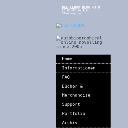
BEETLEBUM BLOG v3.0
CC NC-BY-SA 3.0
Standing by
Home
Informationen
FAQ
Bücher &
Merchandise
Support
Portfolio
Archiv