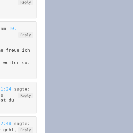
Reply
am
10.
Reply
me freue ich
h weiter so.
21:24
sagte:
ne
Reply
bst du
22:48
sagte:
r geht,
Reply