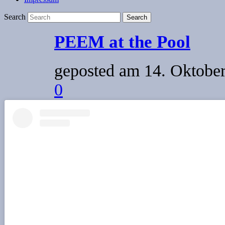
Search
PEEM at the Pool
geposted am
14. Oktober
0