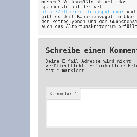
müssen? Vulkanmäßig aktuell das
spannenste auf der Welt:
http://elhierro1.blogspot.com/
und 
gibt es dort Kanarienvögel im Über
den Petroglyphen und der Guanchens
auch das Altertumskriterium erfüll
Schreibe einen Kommen
Deine E-Mail-Adresse wird nicht
veröffentlicht.
Erforderliche Fel
mit
*
markiert
*
Kommentar