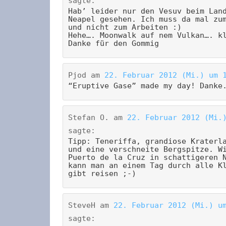
sagte:
Hab’ leider nur den Vesuv beim Lan
Neapel gesehen. Ich muss da mal zu
und nicht zum Arbeiten :)
Hehe…. Moonwalk auf nem Vulkan…. k
Danke für den Gommig
Pjod
am
22. Februar 2012 (Mi.) um 
“Eruptive Gase” made my day! Danke
Stefan O.
am
22. Februar 2012 (Mi.
sagte:
Tipp: Teneriffa, grandiose Kraterl
und eine verschneite Bergspitze. W
Puerto de la Cruz in schattigeren 
kann man an einem Tag durch alle K
gibt reisen ;-)
SteveH
am
22. Februar 2012 (Mi.) u
sagte: