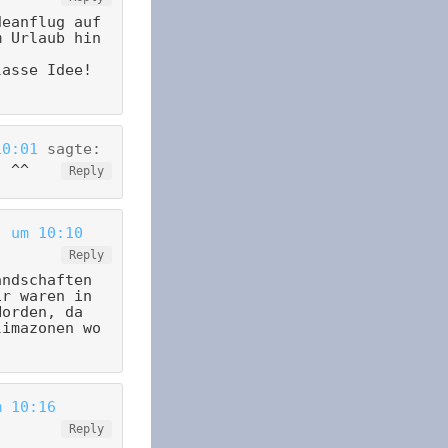
deanflug auf
m Urlaub hin
lasse Idee!
10:01
sagte:
. ^^
Reply
) um 10:10
Reply
andschaften
ir waren in
Norden, da
limazonen wo
m 10:16
Reply