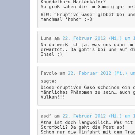
Knuddelbare Marienkäfer?
So groß sahen die im Gommig gar ne
BTW: “Eruptive Gase” gibbet bei un
manchmal *hehe* :-D
Luna
am
22. Februar 2012 (Mi.) um 
Na da weiß ich ja, was uns dann im
erwartet.. Da geht’s bei uns auf d
Insel :)
Favole
am
22. Februar 2012 (Mi.) u
sagte:
Diese eruptiven Gase scheinen ein 
männliches Phänomen zu sein… auch 
Vulkan!!!
asdf
am
22. Februar 2012 (Mi.) um 
Ätna ist doch langweilich… Was mit
Stromboli? Da geht die Post ab!
Schon nur die Hinfahrt mit dem Tra