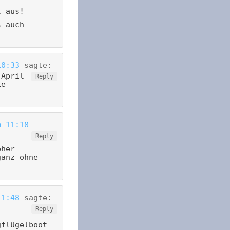
t aus!
s auch
10:33
sagte:
 April
Reply
ie
m 11:18
Reply
eher
ganz ohne
11:48
sagte:
Reply
gflügelboot