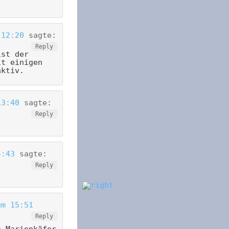
 12:20
sagte:
Reply
ist der
it einigen
aktiv.
13:40
sagte:
Reply
4:43
sagte:
Reply
um 15:51
Reply
n Marienkäfer