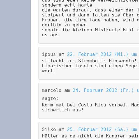
sondern echt harte
die warten darauf, dass einer der 
stolpert und dann fallen sie über 
Frauen, die ihre Tage haben, wird 
dorthin zu gehen
sobald die kleinen Mistkerle Blut 
es aus
ipous
am
22. Februar 2012 (Mi.) um
stilecht zum Stromboli: Hinsegeln!
Liparischen Inseln sind einen Sege
wert.
marcelo
am
24. Februar 2012 (Fr.) 
sagte:
Komm mal bei Costa Rica vorbei, Na
sicherlich aus!
Silke
am
25. Februar 2012 (Sa.) um
Hätten es da nicht die Kanaren sei