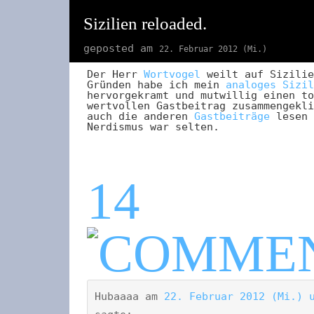
Sizilien reloaded.
geposted am
22. Februar 2012 (Mi.)
Der Herr
Wortvogel
weilt auf Sizilie
Gründen habe ich mein
analoges Sizil
hervorgekramt und mutwillig einen to
wertvollen Gastbeitrag zusammengekli
auch die anderen
Gastbeiträge
lesen 
Nerdismus war selten.
14
Hubaaaa
am
22. Februar 2012 (Mi.) 