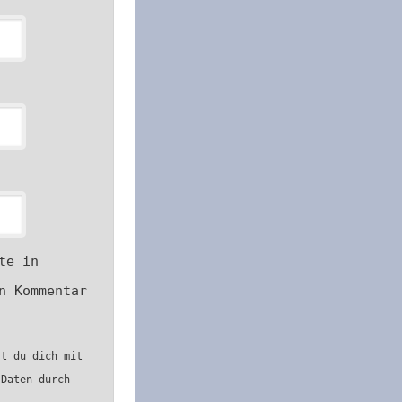
te in
n Kommentar
st du dich mit
 Daten durch