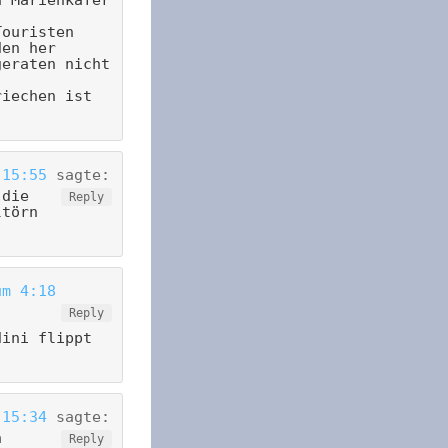
Touristen
den her
geraten nicht
riechen ist
 15:55
sagte:
 die
Reply
ltörn
um 4:18
Reply
dini flippt
 15:34
sagte:
n
Reply