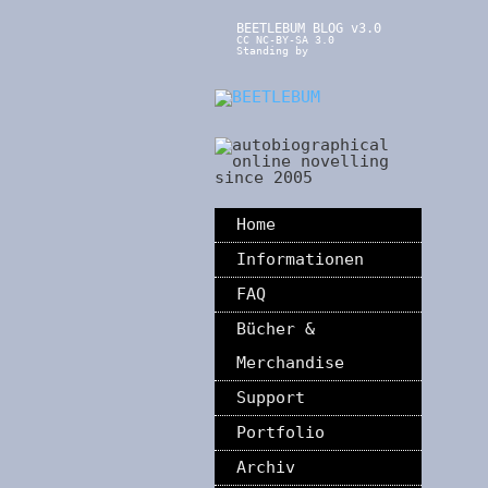
BEETLEBUM BLOG v3.0
CC NC-BY-SA 3.0
Standing by
Home
Informationen
FAQ
Bücher &
Merchandise
Support
Portfolio
Archiv