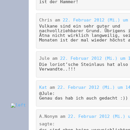
ist der Hammer!
Chris
am
22. Februar 2012 (Mi.) um
Vulkane sind ein sehr guter und
nachvollziehbarer Grund. Übrigens 
Ätna nicht wirklich langweilig, se
Monaten ist der mal wieder höchst 
Jule
am
22. Februar 2012 (Mi.) um 
Die loriot’sche Steinlaus hat also
Verwandte..!!!
Kat
am
22. Februar 2012 (Mi.) um 1
@Jule:
Genau das hab ich auch gedacht :))
A.Nonym
am
22. Februar 2012 (Mi.) 
sagte:
das sind eben keine verweichlichte