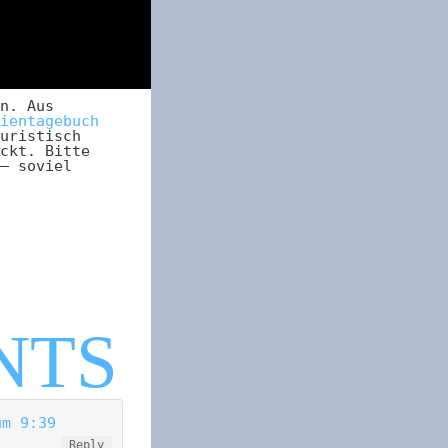
n. Aus
ientagebuch
uristisch
ckt. Bitte
– soviel
um 9:39
Reply