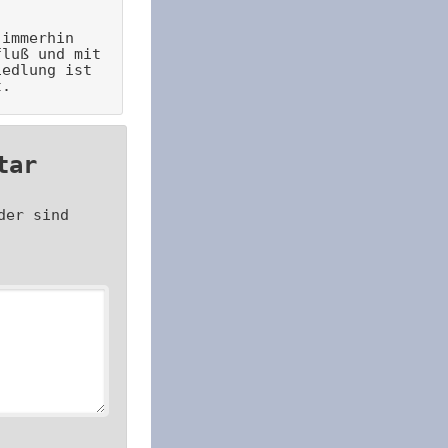
immerhin
fluß und mit
iedlung ist
t.
tar
der sind