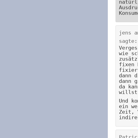
natürl
Ausdru
Konsum
jens
a
sagte:
Verges
wie sc
zusätz
fixen 
fixier
dann d
dann g
da kan
willst
Und ko
ein we
Zeit, 
indire
Patric