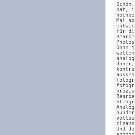
Schön,
hat, i
hochbe
Mal ab
entwic
für di
Bearbe
Photos
Ohne j
wollen
analog
daher,
kontra
ausseh
fotogr
fotogr
präzis
Bearbe
Stehgr
Analog
hunder
vollau
cleane
Und Jo
sooooo