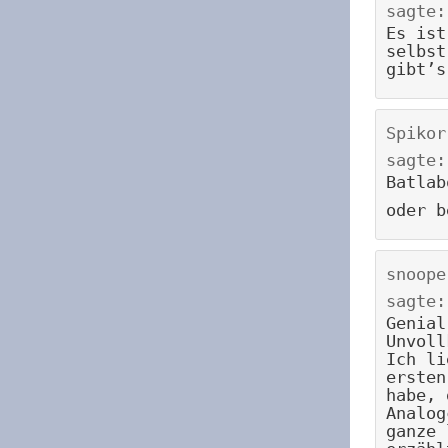
sagte:
Es ist
selbst
gibt’s
Spikor
sagte:
Batlab
oder b
snoope
sagte:
Genial
Unvoll
Ich li
ersten
habe, 
Analog
ganze 