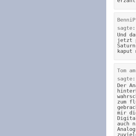
erzähl
BenniP
sagte:
Und da
jetzt 
Saturn
kaput 
Tom
a
sagte:
Der An
hinter
wahrsc
zum fl
gebrac
mir di
Digita
auch n
Analog
zuviel