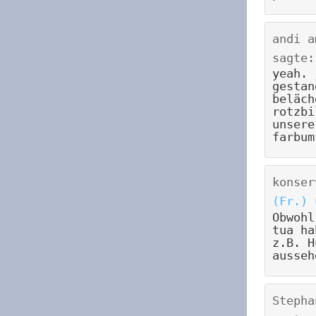
andi
a
sagte:
yeah. 
gestan
beläch
rotzbi
unsere
farbum
konser
(Fr.) 
Obwohl
tua ha
z.B. H
ausseh
Stepha