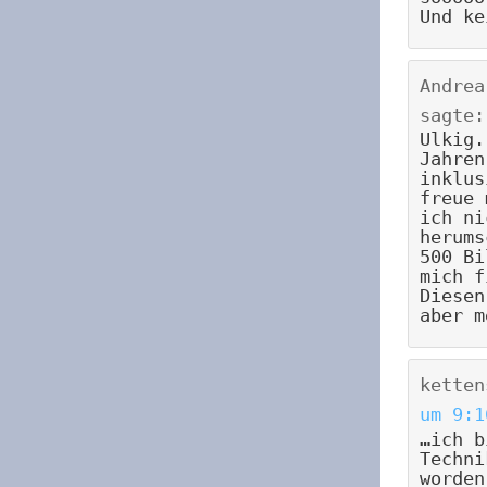
Und ke
Andrea
sagte:
Ulkig.
Jahren
inklus
freue 
ich ni
herums
500 Bi
mich f
Diesen
aber m
ketten
um 9:1
…ich b
Techni
worden