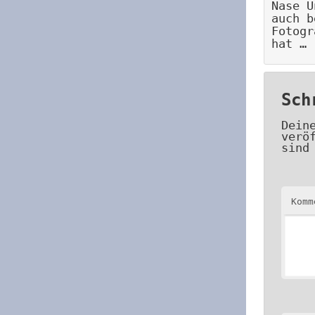
Nase U
auch b
Fotogr
hat …
Sch
Dein
verö
sind
Kom