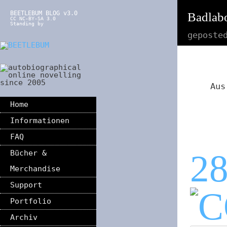
BEETLEBUM BLOG v3.0
Badlabo
CC NC-BY-SA 3.0
Standing by
geposte
Au
Home
Informationen
FAQ
2
Bücher &
Merchandise
Support
Portfolio
Archiv