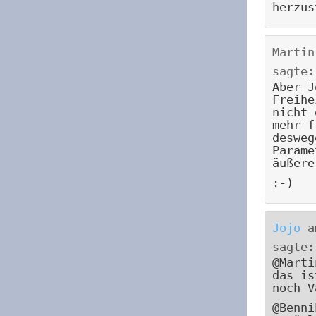
herzus
Martin
sagte:
Aber J
Freihe
nicht 
mehr f
desweg
Parame
äußere
:-)
Jojo
a
sagte:
@Marti
das is
noch V
@Benni