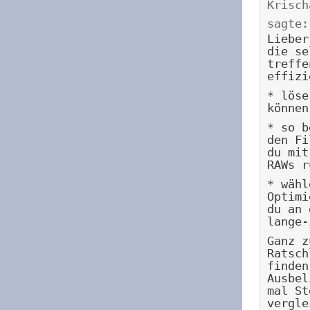
Krisch
sagte:
Lieber
die se
treffe
effizi
* löse
können
* so b
den Fi
du mit
RAWs r
* wähl
Optimi
du an 
lange-
Ganz z
Ratsch
finden
Ausbel
mal St
vergle