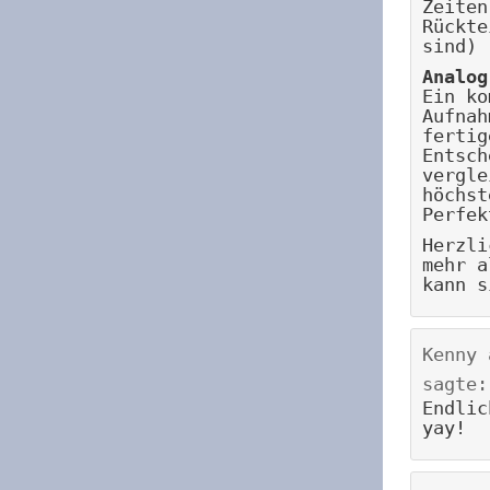
Zeiten
Rückte
sind)
Analog
Ein ko
Aufnah
fertig
Entsch
vergle
höchst
Perfek
Herzli
mehr a
kann s
Kenny
sagte:
Endlic
yay!