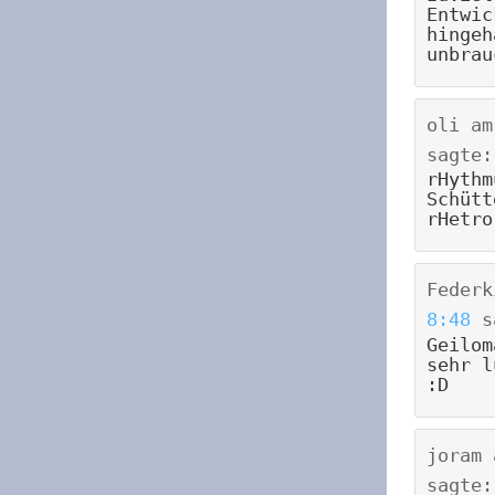
Entwic
hingeh
unbrau
oli
a
sagte:
rHythm
Schütt
rHetro
Federk
8:48
s
Geilom
sehr l
:D
joram
sagte: