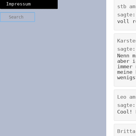
Impressum
stb
a
sagte:
Search
voll r
Karste
sagte:
Nenn m
aber i
immer 
meine 
wenigs
Leo
a
sagte:
Cool! 
Britta