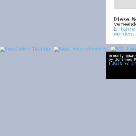
Diese W
verwend
Erfahre
werden.
proudly powe
by Johannes 
LOGIN
I
//