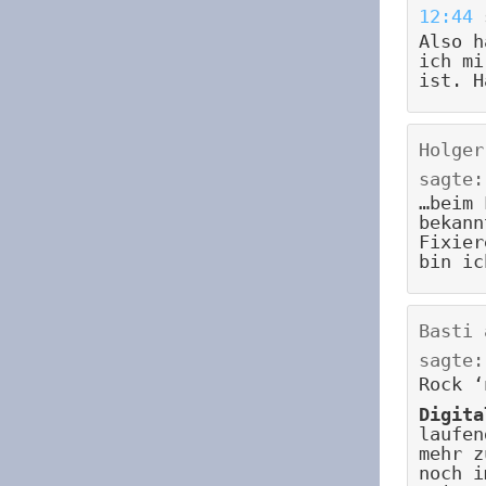
12:44
Also h
ich mi
ist. H
Holger
sagte:
…beim 
bekann
Fixier
bin ic
Basti
sagte:
Rock ‘
Digita
laufen
mehr z
noch i