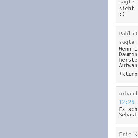
sagte:
sieht 
:)
PabloD
sagte:
Wenn i
Daumen
herste
Aufwan
*klimp
urband
12:26
Es sch
Sebast
Eric K