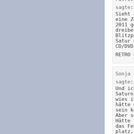
sagte:
Sieht 
eine Z
2011 g
dreibe
Blitzp
Satur 
CD/DVD
RETRO 
Sonja
sagte:
Und ic
Saturn
wies i
hätte 
sein k
Aber s
Hätte 
das Fe
platz.