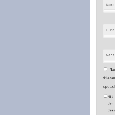
Name
E-Ma
Webs
Na
diese
speic
Mit
der
die