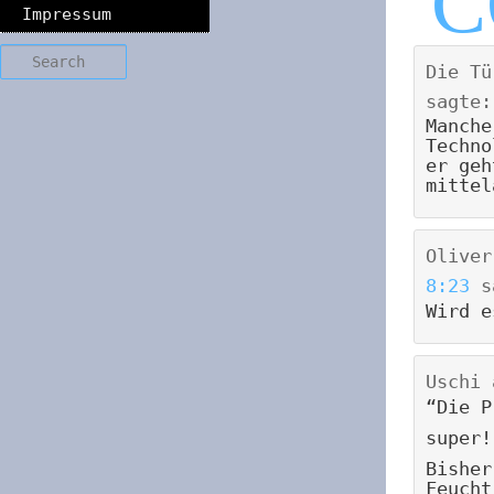
Impressum
Search
Die Tü
sagte:
Manche
Techno
er geh
mittel
Oliver
8:23
s
Wird e
Uschi
“Die P
super!
Bisher
Feucht