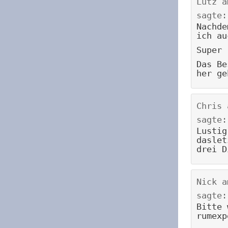
Lutz
a
sagte:
Nachde
ich au
Super 
Das Be
her ge
Chris
sagte:
Lustig
daslet
drei D
Nick
a
sagte:
Bitte 
rumexp