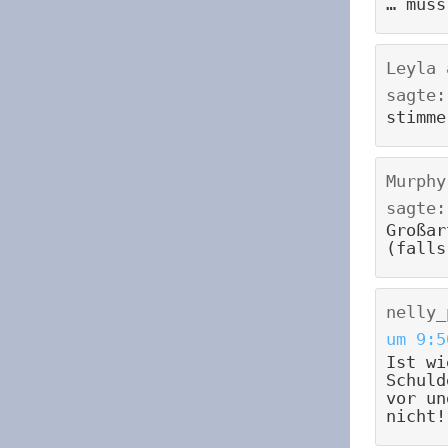
… muss
Leyla
sagte:
stimme
Murphy
sagte:
Großar
(falls
nelly_
um 9:5
Ist wi
Schuld
vor un
nicht!