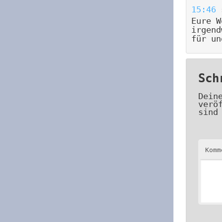
15:46
Eure W
irgend
für un
Sch
Dein
verö
sind
Kom