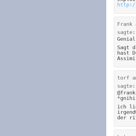
http:/
Frank
sagte:
Genial
Sagt d
hast D
Assimi
torf
a
sagte:
@frank
*gnihi
ich li
irgend
der ri