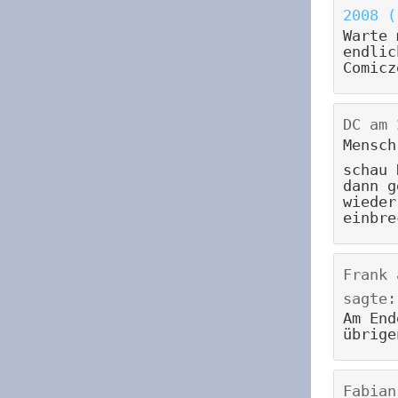
2008 (
Warte 
endlic
Comicz
DC
am
Mensch
schau 
dann g
wieder
einbre
Frank
sagte:
Am End
übrige
Fabian