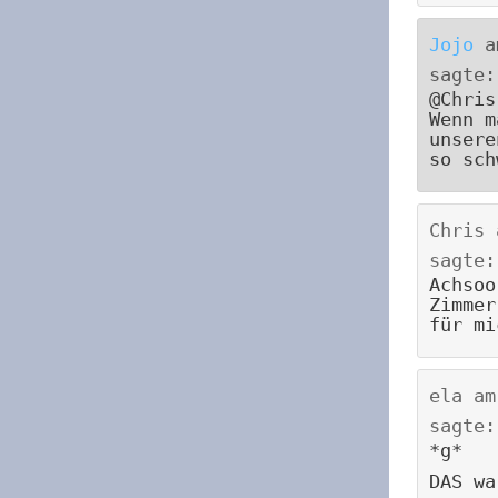
Jojo
a
sagte:
@Chris
Wenn m
unser
so sch
Chris
sagte:
Achsoo
Zimmer
für mi
ela
a
sagte:
*g*
DAS wa