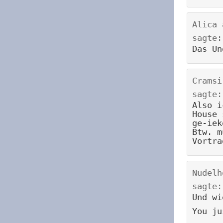
Alica
sagte:
Das Un
Cramsi
sagte:
Also i
House 
ge-iek
Btw. m
Vortra
Nudelh
sagte:
Und wi
You ju