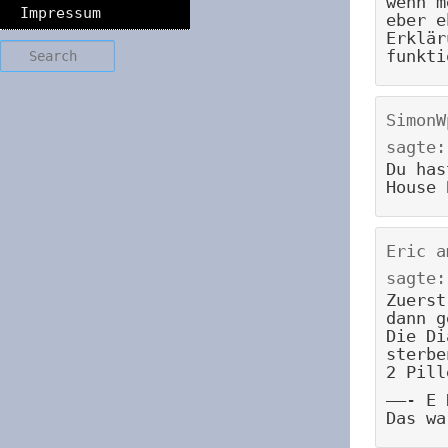
wenn m
Impressum
eber e
Erklär
Search
funkti
SimonW
sagte:
Du has
House 
Eric
a
sagte:
Zuerst
dann g
Die Di
sterbe
2 Pill
——- E 
Das wa