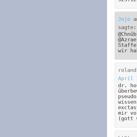
Jojo
a
sagte:
@Chnüb
@Azrae
Staffe
wir ha
roland
April 
dr. ho
überbe
pseudo
wissen
exctas
mir vo
(gott 