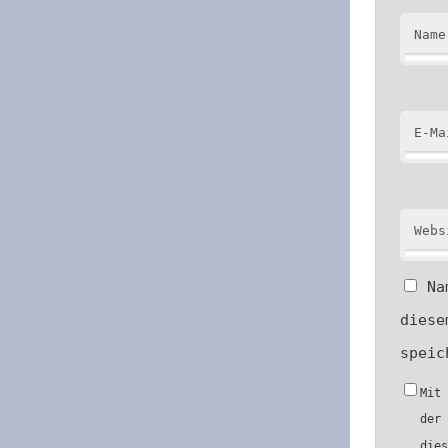
Name
E-Ma
Webs
Na
diese
speic
Mit
der
die