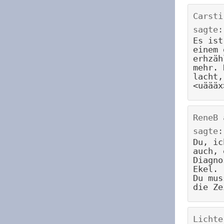
Carsti
sagte:
Es ist
einem 
erhzäh
mehr. 
lacht,
<uäääx
ReneB
sagte:
Du, ic
auch, 
Diagno
Ekel.
Du mus
die Ze
Lichte