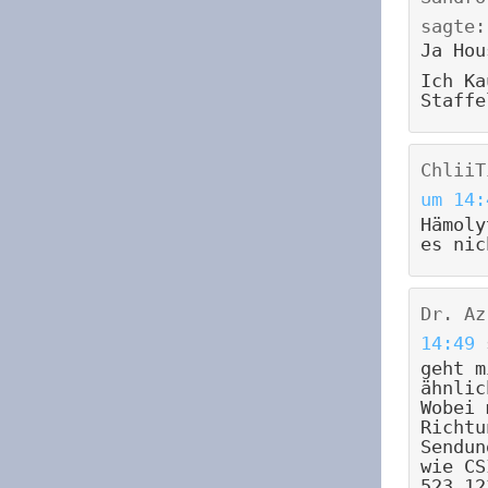
sagte:
Ja Hou
Ich Ka
Staffe
ChliiT
um 14:
Hämoly
es nic
Dr. Az
14:49
geht m
ähnlic
Wobei 
Richtu
Sendun
wie CS
523.12