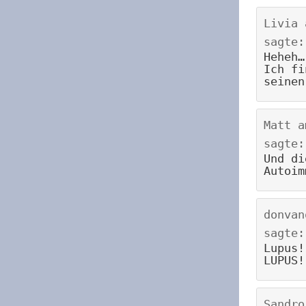
Livia
sagte:
Heheh…
Ich fi
seinen
Matt
a
sagte:
Und di
Autoim
donvan
sagte:
Lupus!
LUPUS!
Sandro