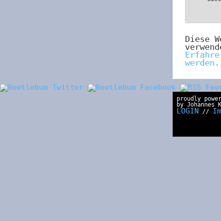
Diese W
verwend
Erfahre
werden.
proudly powe
by Johannes 
LOGIN
I
//