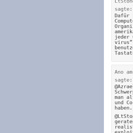
LtSton
sagte:
Dafür 
Comput
Organi
amerik
jeder 
virus”
benutz
Tastat
Ano
a
sagte:
@Azrae
Schwer
man al
und Co
haben.
@LtSto
gerate
realis
exploi