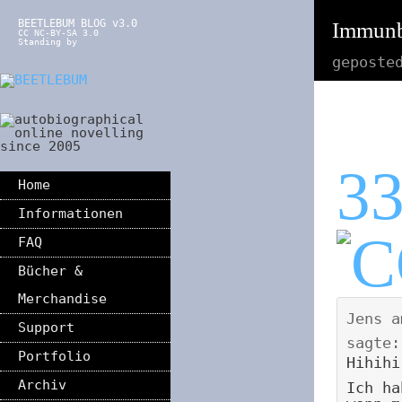
BEETLEBUM BLOG v3.0
Immunb
CC NC-BY-SA 3.0
Standing by
geposte
3
Home
Informationen
FAQ
Bücher &
Merchandise
Jens
a
Support
sagte:
Portfolio
Hihihi
Archiv
Ich ha