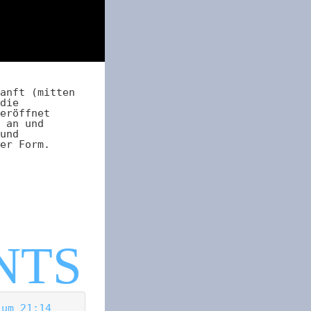
anft (mitten
die
eröffnet
 an und
und
er Form.
 um 21:14