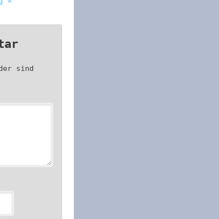
g »
tar
der sind