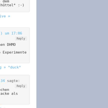
s dem
chüttel* :-)
ive »
.) um 17:06
Reply
hen DHMO
e Experimente
g » *duck*
:34
sagte:
Reply
ochen
tacke als