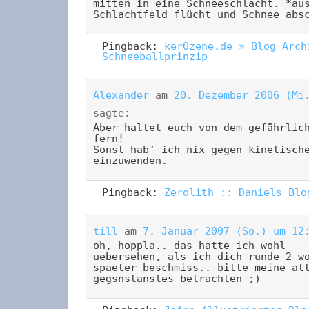
mitten in eine Schneeschlacht. *au
Schlachtfeld flücht und Schnee abs
Pingback:
ker0zene.de » Blog Arch
Schneeballprinzip
Alexander
am
20. Dezember 2006 (Mi
sagte:
Aber haltet euch von dem gefährlic
fern!
Sonst hab’ ich nix gegen kinetisch
einzuwenden.
Pingback:
Zerolith :: Daniels Blo
till
am
7. Januar 2007 (So.) um 12
oh, hoppla.. das hatte ich wohl
uebersehen, als ich dich runde 2 w
spaeter beschmiss.. bitte meine at
gegsnstansles betrachten ;)