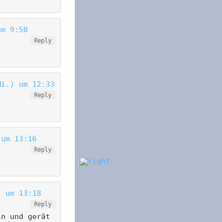
um 9:50
Reply
Mi.) um 12:33
Reply
 um 13:16
Reply
) um 13:18
Reply
in und gerät