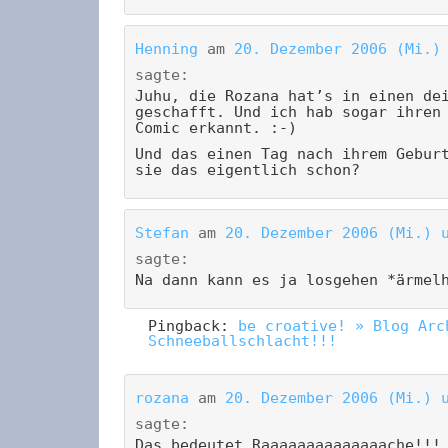
Henning
am
20. Dezember 2006 (Mi.)
sagte:
Juhu, die Rozana hat’s in einen de
geschafft. Und ich hab sogar ihren
Comic erkannt. :-)
Und das einen Tag nach ihrem Gebur
sie das eigentlich schon?
Stefan
am
20. Dezember 2006 (Mi.) 
sagte:
Na dann kann es ja losgehen *ärmel
Pingback:
be croative! » Blog Arc
Schneeballschlacht!!!
rozana
am
20. Dezember 2006 (Mi.) 
sagte:
Das bedeutet Raaaaaaaaaaaaaache!!!