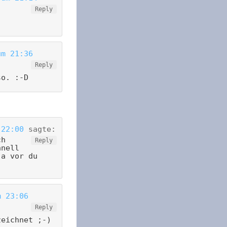
Reply
um 21:36
Reply
so. :-D
 22:00
sagte:
ch
Reply
hnell
ja vor du
m 23:06
Reply
zeichnet ;-)