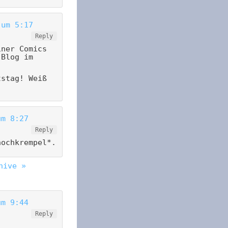
 um 5:17
Reply
iner Comics
 Blog im
tstag! Weiß
um 8:27
Reply
hochkrempel*.
hive »
um 9:44
Reply