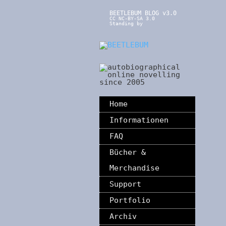
BEETLEBUM BLOG v3.0
CC NC-BY-SA 3.0
Standing by
Home
Informationen
FAQ
Bücher &
Merchandise
Support
Portfolio
Archiv