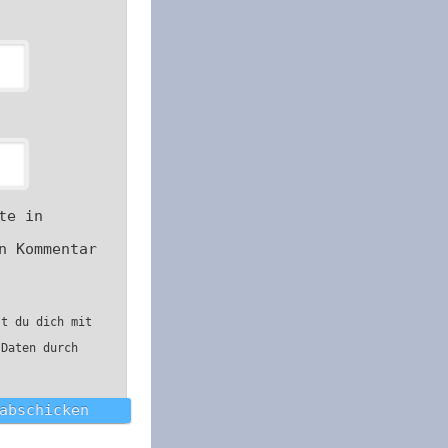
te in
n Kommentar
st du dich mit
 Daten durch