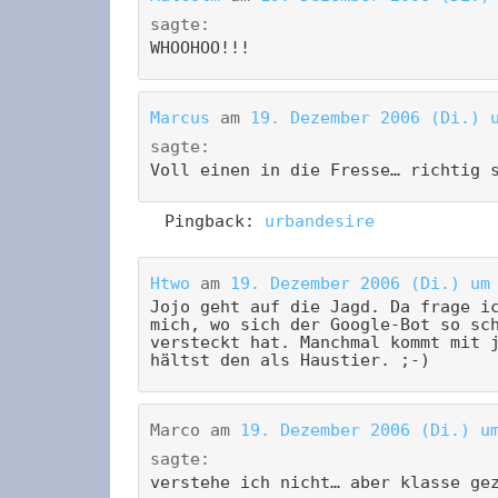
sagte:
WHOOHOO!!!
Marcus
am
19. Dezember 2006 (Di.) 
sagte:
Voll einen in die Fresse… richtig 
Pingback:
urbandesire
Htwo
am
19. Dezember 2006 (Di.) um
Jojo geht auf die Jagd. Da frage i
mich, wo sich der Google-Bot so sc
versteckt hat. Manchmal kommt mit 
hältst den als Haustier. ;-)
Marco
am
19. Dezember 2006 (Di.) u
sagte:
verstehe ich nicht… aber klasse ge