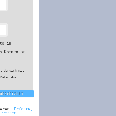
te in
n Kommentar
st du dich mit
 Daten durch
ieren.
Erfahre,
 werden.