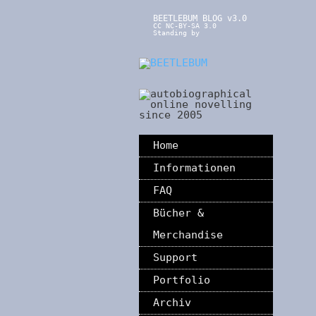
BEETLEBUM BLOG v3.0
CC NC-BY-SA 3.0
Standing by
Home
Informationen
FAQ
Bücher &
Merchandise
Support
Portfolio
Archiv