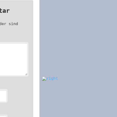
tar
der sind