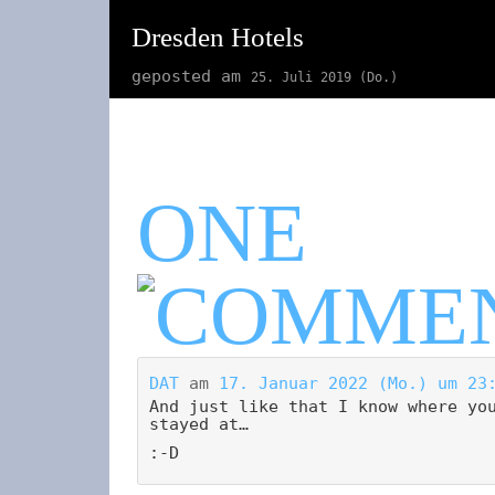
Dresden Hotels
geposted am
25. Juli 2019 (Do.)
ONE
DAT
am
17. Januar 2022 (Mo.) um 23
And just like that I know where yo
stayed at…
:-D