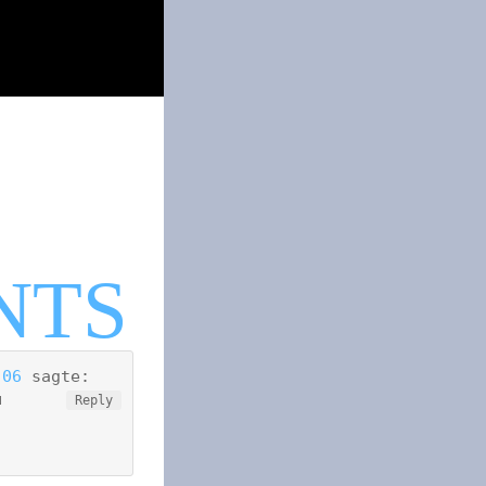
:06
sagte:
u
Reply