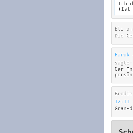
Ich d
(Ist 
Eli
a
Die Ce
Faruk
sagte:
Der In
persön
Brodie
12:11
Gran-d
Sch