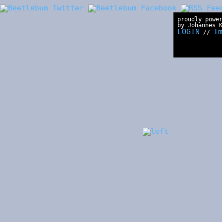
proudly powe
by Johannes 
LOGIN
I
//