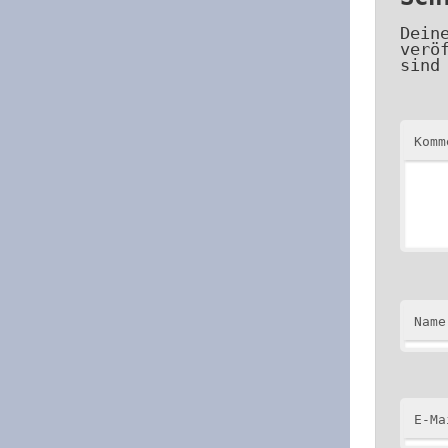
Dein
verö
sind
Kom
Name
E-Ma