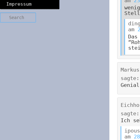
am
23
Impressum
wenig
Stell
Search
din
am
Das
“Ro
ste
Markus
sagte:
Genial
Eichho
sagte:
Ich se
ipous
am
28