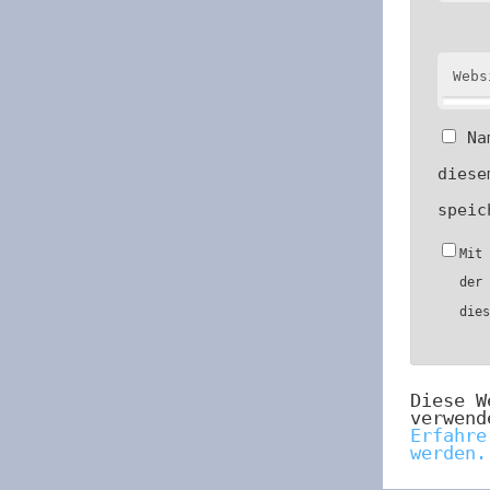
Webs
Na
diese
speic
Mit
der
die
Diese W
verwend
Erfahre
werden.