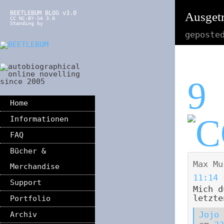
BEETLEBUM BLOG v3.0
Ausgetr
CC NC-BY-SA 3.0
Standing by
geposte
9
Home
Informationen
FAQ
Bücher &
Max Mu
Merchandise
11:14
Support
Mich d
letzte
Portfolio
Jojo
Archiv