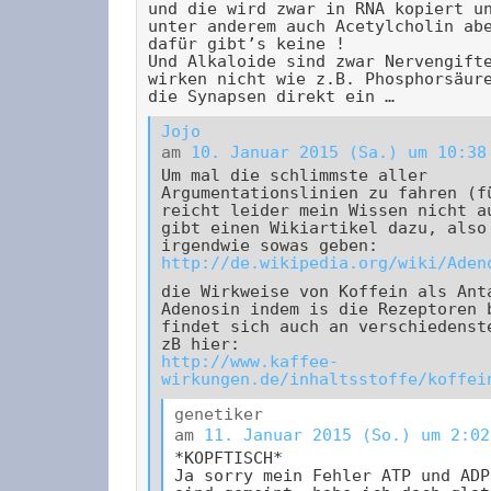
und die wird zwar in RNA kopiert u
unter anderem auch Acetylcholin ab
dafür gibt’s keine !
Und Alkaloide sind zwar Nervengift
wirken nicht wie z.B. Phosphorsäur
die Synapsen direkt ein …
Jojo
am
10. Januar 2015 (Sa.) um 10:38
Um mal die schlimmste aller
Argumentationslinien zu fahren (f
reicht leider mein Wissen nicht a
gibt einen Wikiartikel dazu, also
irgendwie sowas geben:
http://de.wikipedia.org/wiki/Aden
die Wirkweise von Koffein als Ant
Adenosin indem is die Rezeptoren 
findet sich auch an verschiedenst
zB hier:
http://www.kaffee-
wirkungen.de/inhaltsstoffe/koffei
genetiker
am
11. Januar 2015 (So.) um 2:02
*KOPFTISCH*
Ja sorry mein Fehler ATP und ADP