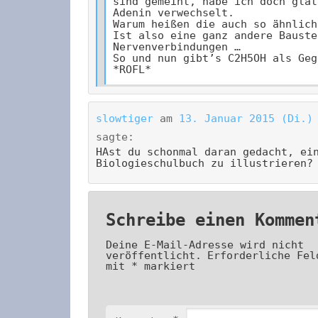
sind gemeint, habe ich doch glat
Adenin verwechselt.
Warum heißen die auch so ähnlich
Ist also eine ganz andere Bauste
Nervenverbindungen …
So und nun gibt’s C2H5OH als Geg
*ROFL*
slowtiger
am
13. Januar 2015 (Di.)
sagte:
HAst du schonmal daran gedacht, ei
Biologieschulbuch zu illustrieren?
Schreibe einen Kommen
Deine E-Mail-Adresse wird nicht
veröffentlicht.
Erforderliche Fel
mit
*
markiert