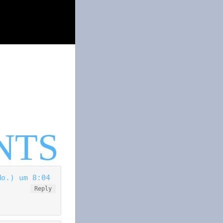
Mo.) um 8:04
Reply