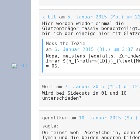
x-bit
am
5. Januar 2015 (Mo.) um 2
Hier werden wieder einmal die
Glatzenträger massiv benachteiligt
bin ich der einzige hier mit Glatz
Moss the TeXie
am
6. Januar 2015 (Di.) um 3:37
s
Nope, meistens jedefalls. Zuminde
immer ${h_{\mathrm{iD}}}_{\text{M
= 0$.
Wolf
am
7. Januar 2015 (Mi.) um 12
Wird bei Sidecuts in 01 und 10
unterschieden?
genetiker
am
10. Januar 2015 (Sa.)
sagte:
Du meinst wohl Acetylcholin, denn 
Tymin und die beiden anderen bilde