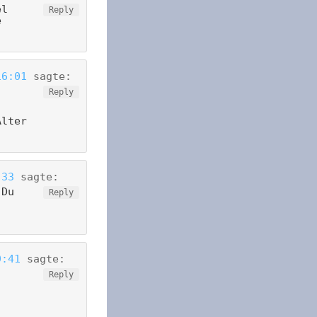
el
Reply
e
)
16:01
sagte:
Reply
Alter
:33
sagte:
 Du
Reply
9:41
sagte:
Reply