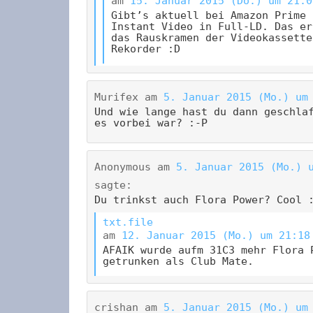
am
15. Januar 2015 (Do.) um 21:0
Gibt’s aktuell bei Amazon Prime
Instant Video in Full-LD. Das er
das Rauskramen der Videokassette
Rekorder :D
Murifex
am
5. Januar 2015 (Mo.) um
Und wie lange hast du dann geschla
es vorbei war? :-P
Anonymous
am
5. Januar 2015 (Mo.) 
sagte:
Du trinkst auch Flora Power? Cool 
txt.file
am
12. Januar 2015 (Mo.) um 21:18
AFAIK wurde aufm 31C3 mehr Flora 
getrunken als Club Mate.
crishan
am
5. Januar 2015 (Mo.) um