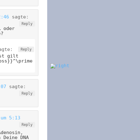
2:46
sagte:
Reply
… oder
e?
agte:
Reply
st gilt
oss}}^\prime
:07
sagte:
Reply
 um 5:13
Reply
Adenosin,
n Deine DNA