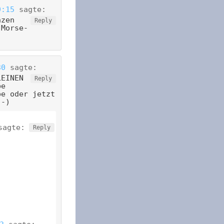
9:15
sagte:
nzen
Reply
 Morse-
30
sagte:
LEINEN
Reply
be
pe oder jetzt
;-)
sagte:
Reply