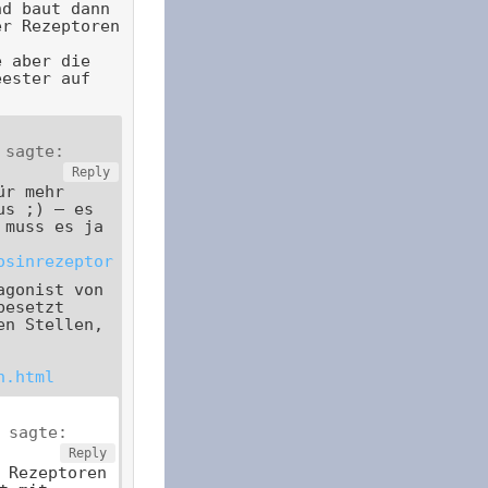
nd baut dann
er Rezeptoren
e aber die
eester auf
sagte:
Reply
ür mehr
us ;) – es
 muss es ja
osinrezeptor
agonist von
besetzt
en Stellen,
n.html
sagte:
Reply
 Rezeptoren