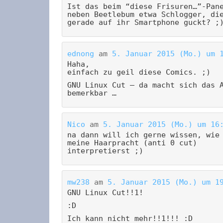
Ist das beim “diese Frisuren…”-Pan
neben Beetlebum etwa Schlogger, di
gerade auf ihr Smartphone guckt? ;
ednong
am
5. Januar 2015 (Mo.) um 
Haha,
einfach zu geil diese Comics. ;)
GNU Linux Cut – da macht sich das 
bemerkbar …
Nico
am
5. Januar 2015 (Mo.) um 16
na dann will ich gerne wissen, wie
meine Haarpracht (anti 0 cut)
interpretierst ;)
mw238
am
5. Januar 2015 (Mo.) um 1
GNU Linux Cut!!1!
:D
Ich kann nicht mehr!!1!!! :D