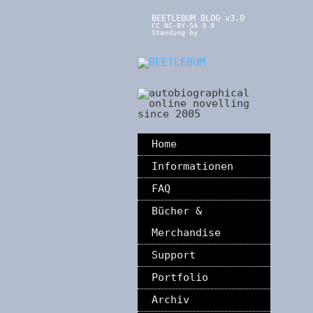
BEETLEBUM BLOG v3.0
CC NC-BY-SA 3.0
Standing by
Home
Informationen
FAQ
Bücher &
Merchandise
Support
Portfolio
Archiv