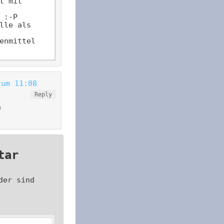
t mit
 :-P
lle als
enmittel
 um 11:08
Reply
n
tar
der sind