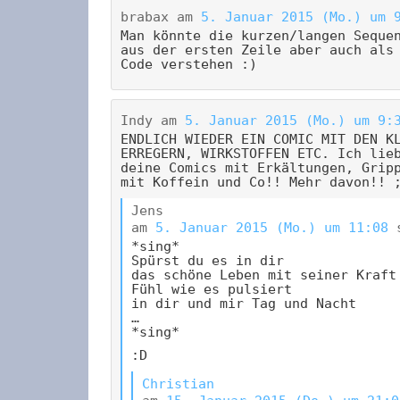
brabax
am
5. Januar 2015 (Mo.) um 
Man könnte die kurzen/langen Seque
aus der ersten Zeile aber auch als
Code verstehen :)
Indy
am
5. Januar 2015 (Mo.) um 9:
ENDLICH WIEDER EIN COMIC MIT DEN K
ERREGERN, WIRKSTOFFEN ETC. Ich lie
deine Comics mit Erkältungen, Grip
mit Koffein und Co!! Mehr davon!! 
Jens
am
5. Januar 2015 (Mo.) um 11:08
*sing*
Spürst du es in dir
das schöne Leben mit seiner Kraft
Fühl wie es pulsiert
in dir und mir Tag und Nacht
…
*sing*
:D
Christian