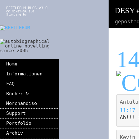
BEETLEBUM BLOG v3.0
DESY #
CC NC-BY-SA 3.0
Standing by
geposte
1
Home
Informationen
FAQ
Bücher &
Antula
Merchandise
11:17
Support
Ah!!! 
Portfolio
Archiv
Kevin