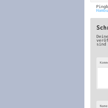
Ping
Hamb
Sch
Dein
verö
sind
Kom
Name