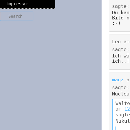
Impressum
sagte:
Du kan
Search
Bild n
:-)
Leo
a
sagte:
Ich wä
ich..!
maqz
a
sagte:
Nuclea
Walte
am
12
sagte
Nukul