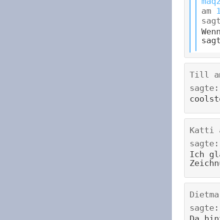
maq
am
sag
Wen
sag
Till
a
sagte:
coolst
Katti
sagte:
Ich gl
Zeichn
Dietma
sagte:
Da hin