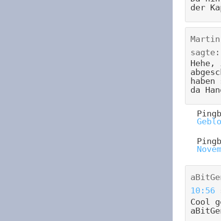
der Ka
Martin
sagte:
Hehe, 
abgesc
haben 
da Han
Ping
Gebl
Ping
Nove
aBitGe
10:56
Cool g
aBitGe