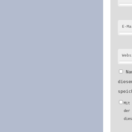
E-Ma
Webs
Na
diese
speic
Mit
der
die