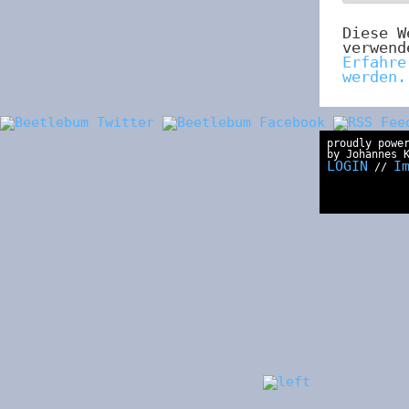
Diese W
verwend
Erfahre
werden.
proudly powe
by Johannes 
LOGIN
I
//