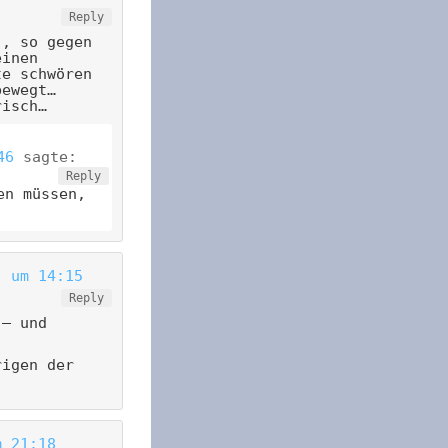
Reply
., so gegen
einen
te schwören
bewegt…
risch…
46
sagte:
Reply
en müssen,
) um 14:15
Reply
 – und
rigen der
m 21:18