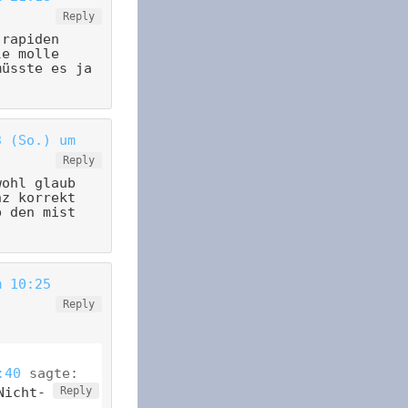
Reply
 rapiden
le molle
müsste es ja
3 (So.) um
Reply
wohl glaub
nz korrekt
b den mist
m 10:25
Reply
:40
sagte:
Nicht-
Reply