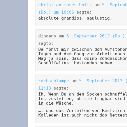
christian moses holtz
am
5. Septem
(Do.) um 10:06
sagte:
absolute grandios. saulustig.
dingens
am
5. September 2013 (Do.)
sagte:
Da fehlt mir zwischen dem Aufstehe
Tagen und dem Gang zur Arbeit noch
Mag ja sein, dass deine Zehensocke
Schnüffeltest bestanden haben….
kochschlampe
am
5. September 2013 
11:13
sagte:
Ih. Wenn Du an den Socken schnuffe
festzustellen, ob sie tragbar sind
in die Wäsche.
…. und das Verteilen von Restviren
Kollegen ist auch nicht das Nettes