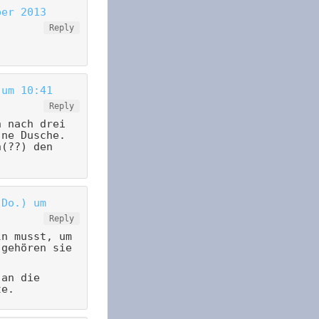
ber 2013
Reply
 um 10:41
Reply
n nach drei
 ne Dusche.
n(??) den
(Do.) um
Reply
ln musst, um
 gehören sie
 an die
te.