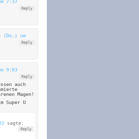
um 7:37
Reply
3 (Do.) um
Reply
um 9:03
Reply
essen auch
hmierte
hrenen Magen!
im Super U
22
sagte:
Reply