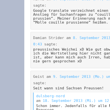
sagte:
Google translate verzeichnet einen
Anstieg für Suchanfragen zu “couil
prussien”. Meiner Erinnerung nach 
“Molle couille prussienne” heißen.
Damian Strider
am
8. September 201
0:43
sagte:
preussisches Weichei xD Wie gut ob
ich die Wortstellung hier nicht ga
ist, aber kann mich auch Irren, ha
nie gern gesprochen xD
Geist
am
9. September 2013 (Mo.) u
sagte:
Seit wann sind Sachsen Preussen!
dulsberg-nord
am
18. September 2013 (Mi.) um 12
Schon immer. Jedenfalls für alle 
Preussen.