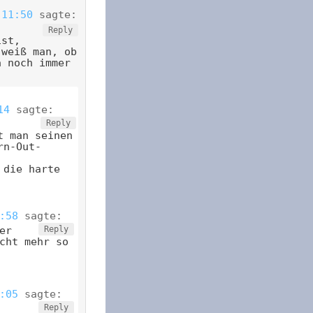
 11:50
sagte:
Reply
ist,
 weiß man, ob
a noch immer
14
sagte:
Reply
t man seinen
rn-Out-
 die harte
:58
sagte:
er
Reply
cht mehr so
:05
sagte:
Reply