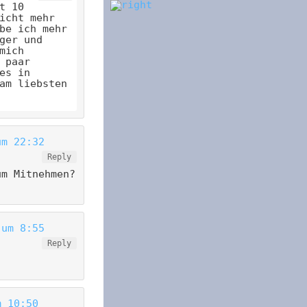
t 10
icht mehr
be ich mehr
ger und
mich
 paar
es in
am liebsten
um 22:32
Reply
um Mitnehmen?
 um 8:55
Reply
m 10:50