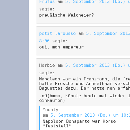
Frufus
am
5. September 2013 (Do.) 
sagte:
preußische Weicheier?
petit larousse
am
5. September 201
8:06
sagte:
oui, mon empereur
Herbie
am
5. September 2013 (Do.) 
sagte:
Napoleon war ein Franzmann, die fr
halbe Frösche und Achselhaar versc
Baguettes dazu. Der hatte nen erfa
.oO(hmmm, könnte heute mal wieder 
einkaufen)
Mounty
am
5. September 2013 (Do.) um 10:
Napoleon Bonaparte war Korse
*feststell*