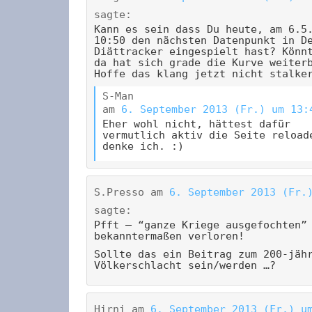
sagte:
Kann es sein dass Du heute, am 6.5
10:50 den nächsten Datenpunkt in D
Diättracker eingespielt hast? Könn
da hat sich grade die Kurve weiter
Hoffe das klang jetzt nicht stalke
S-Man
am
6. September 2013 (Fr.) um 13:
Eher wohl nicht, hättest dafür
vermutlich aktiv die Seite reload
denke ich. :)
S.Presso
am
6. September 2013 (Fr.
sagte:
Pfft – “ganze Kriege ausgefochten”
bekanntermaßen verloren!
Sollte das ein Beitrag zum 200-jäh
Völkerschlacht sein/werden …?
Hirni
am
6. September 2013 (Fr.) u