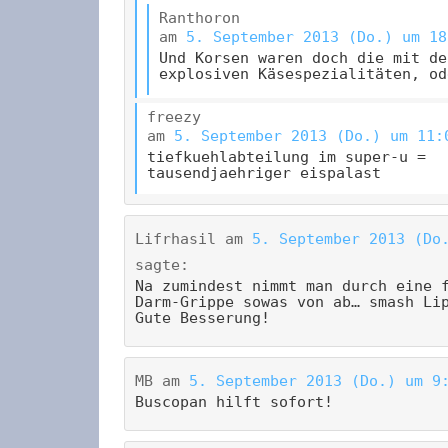
Ranthoron
am
5. September 2013 (Do.) um 18
Und Korsen waren doch die mit de
explosiven Käsespezialitäten, od
freezy
am
5. September 2013 (Do.) um 11:
tiefkuehlabteilung im super-u =
tausendjaehriger eispalast
Lifrhasil
am
5. September 2013 (Do
sagte:
Na zumindest nimmt man durch eine 
Darm-Grippe sowas von ab… smash Li
Gute Besserung!
MB
am
5. September 2013 (Do.) um 9
Buscopan hilft sofort!