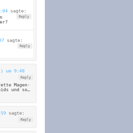
:04
sagte:
n
Reply
er?
07
sagte:
Reply
.) um 9:48
Reply
fette Magen-
pids und so…
:59
sagte:
Reply