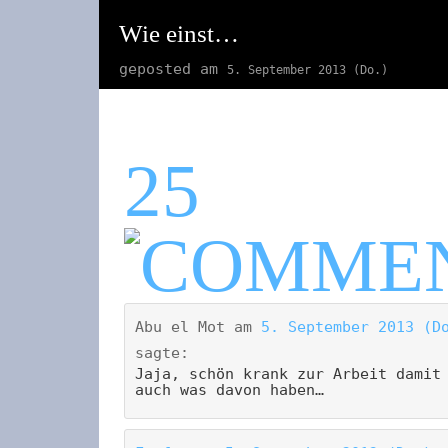
Wie einst…
geposted am
5. September 2013 (Do.)
25
Abu el Mot
am
5. September 2013 (D
sagte:
Jaja, schön krank zur Arbeit damit
auch was davon haben…