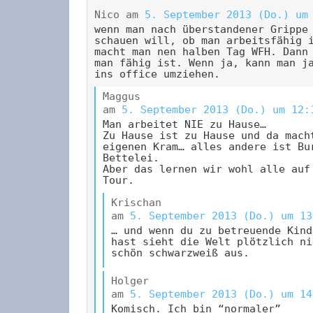
Nico
am
5. September 2013 (Do.) um
wenn man nach überstandener Grippe
schauen will, ob man arbeitsfähig 
macht man nen halben Tag WFH. Dann
man fähig ist. Wenn ja, kann man j
ins office umziehen.
Maggus
am
5. September 2013 (Do.) um 12:
Man arbeitet NIE zu Hause…
Zu Hause ist zu Hause und da mach
eigenen Kram… alles andere ist Bu
Bettelei.
Aber das lernen wir wohl alle auf
Tour.
Krischan
am
5. September 2013 (Do.) um 13
… und wenn du zu betreuende Kind
hast sieht die Welt plötzlich ni
schön schwarzweiß aus.
Holger
am
5. September 2013 (Do.) um 14
Komisch. Ich bin “normaler”