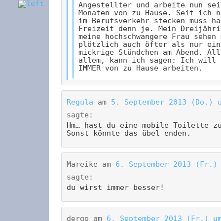
Angestellter und arbeite nun sei
Monaten von zu Hause. Seit ich n
im Berufsverkehr stecken muss ha
Freizeit denn je. Mein Dreijähri
meine hochschwangere Frau sehen 
plötzlich auch öfter als nur ein
mickrige Stündchen am Abend. All
allem, kann ich sagen: Ich will 
IMMER von zu Hause arbeiten.
Regula
am
5. September 2013 (Do.) 
sagte:
Hm… hast du eine mobile Toilette z
Sonst könnte das übel enden.
Mareike
am
6. September 2013 (Fr.)
sagte:
du wirst immer besser!
dergo
am
6. September 2013 (Fr.) u