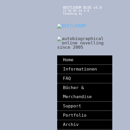
BEETLEBUM BLOG v3.0
CC NC-BY-SA 3.0
Standing by
Home
Informationen
FAQ
Bücher &
Merchandise
Support
Portfolio
Archiv