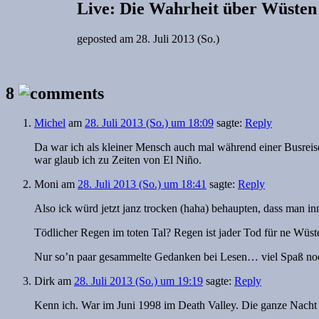
Live: Die Wahrheit über Wüsten
geposted am
28. Juli 2013 (So.)
8
Michel
am
28. Juli 2013 (So.) um 18:09
sagte:
Reply
Da war ich als kleiner Mensch auch mal während einer Busreise
war glaub ich zu Zeiten von El Niño.
Moni
am
28. Juli 2013 (So.) um 18:41
sagte:
Reply
Also ick würd jetzt janz trocken (haha) behaupten, dass man i
Tödlicher Regen im toten Tal? Regen ist jader Tod für ne Wüste
Nur so’n paar gesammelte Gedanken bei Lesen… viel Spaß no
Dirk
am
28. Juli 2013 (So.) um 19:19
sagte:
Reply
Kenn ich. War im Juni 1998 im Death Valley. Die ganze Nacht 