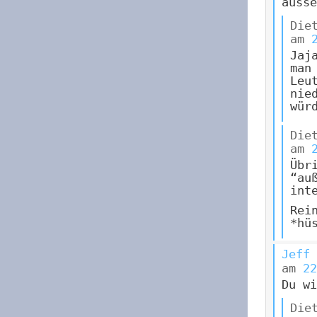
ausse
Die
am
Jaj
man
Leu
nie
wür
Die
am
Übr
“au
int
Rei
*hü
Jeff
am
22
Du wi
Die