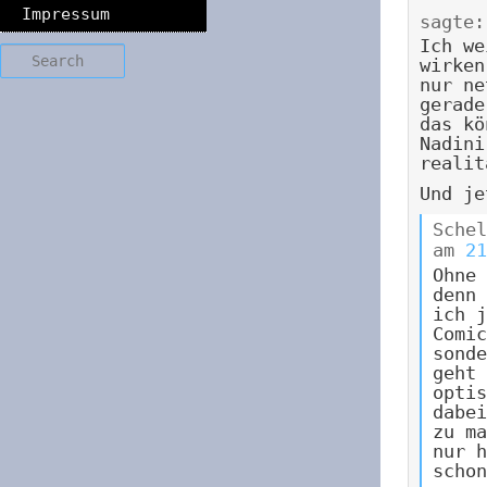
Impressum
sagte:
Ich we
Search
wirken
nur ne
gerade
das kö
Nadini
realit
Und je
Schel
am
21
Ohne 
denn 
ich j
Comic
sonde
geht 
optis
dabei
zu ma
nur h
schon