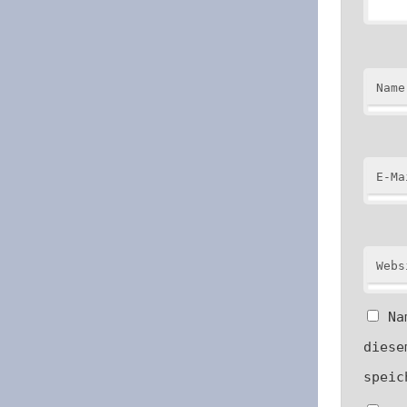
Name
E-Ma
Webs
Na
diese
speic