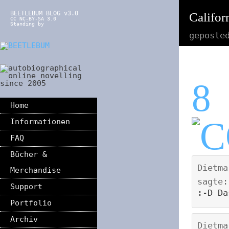
BEETLEBUM BLOG v3.0
Californ
CC NC-BY-SA 3.0
Standing by
geposte
8
Home
Informationen
FAQ
Bücher &
Dietma
Merchandise
sagte:
Support
:-D Da
Portfolio
Archiv
Dietma