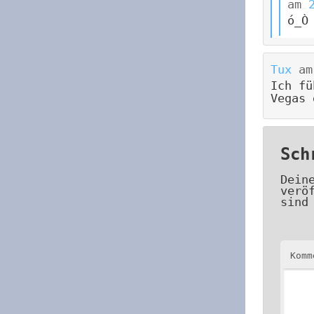
am
ó_Ò
Tux
a
Ich fü
Vegas 
Sch
Dein
verö
sind
Kom