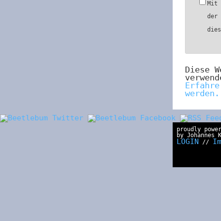
Mit
der
die
Diese W
verwend
Erfahre
werden.
proudly powe
by Johannes 
LOGIN
I
//