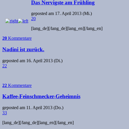
Das Nervigste am Frühling
geposted am
17. April 2013 (Mi.)
20
[lang_de]
[/lang_de][lang_en]
[/lang_en]
20
Kommentare
Nadini ist zurück.
geposted am
16. April 2013 (Di.)
22
22
Kommentare
Kaffee-Feinschmecker-Geheimnis
geposted am
11. April 2013 (Do.)
33
[lang_de]
[/lang_de][lang_en]
[/lang_en]