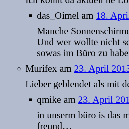
das_Oimel
am
18. Apr
Manche Sonnenschirme h
Und wer wollte nicht s
sowas im Büro zu habe
Murifex
am
23. April 201
Lieber geblendet als mit 
qmike
am
23. April 20
in unserm büro is das 
freund…