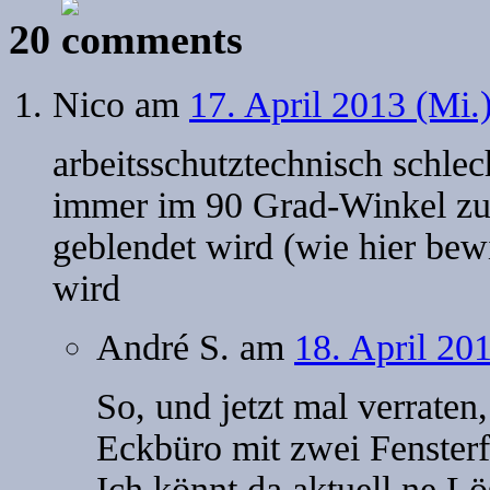
20
Nico
am
17. April 2013 (Mi.
arbeitsschutztechnisch schlec
immer im 90 Grad-Winkel zu 
geblendet wird (wie hier bewi
wird
André S.
am
18. April 20
So, und jetzt mal verrate
Eckbüro mit zwei Fenster
Ich könnt da aktuell ne Lö