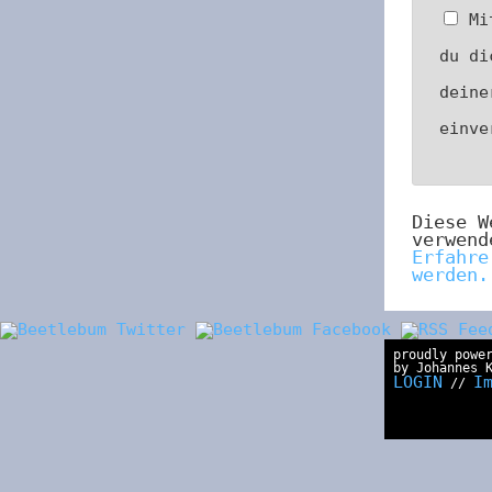
Mi
du di
deine
einv
Diese W
verwend
Erfahre
werden.
proudly powe
by Johannes 
LOGIN
I
//