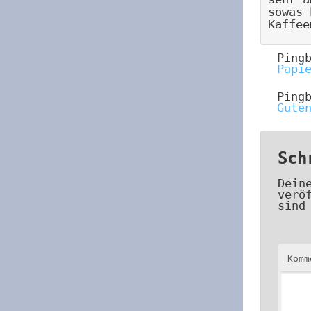
sowas 
Kaffee
Ping
Papi
Ping
Gute
Sch
Dein
verö
sind
Kom