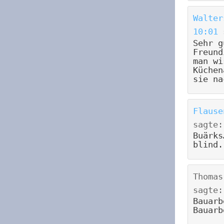
Walter
10:01
Sehr g
Freund
man wi
Küchen
sie na
Flause
sagte:
Buärks
blind.
Thomas
sagte:
Bauarb
Bauarb