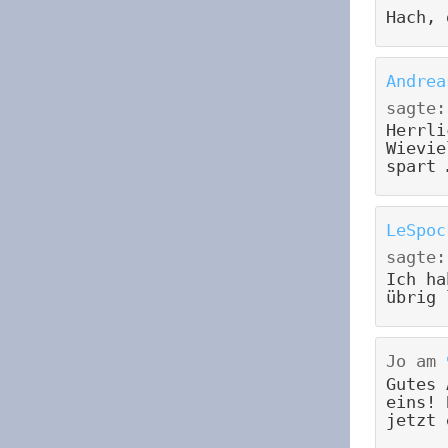
Hach, 
Andrea
sagte:
Herrli
Wievie
spart 
LeSpoc
sagte:
Ich ha
übrig 
Jo
am
Gutes 
eins! 
jetzt 