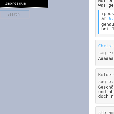
Hoffen
Impressum
was ge
Search
ipous
am
9.
genau
bei J
Christ
sagte:
Aaaaaa
Kolder
sagte:
Geschä
und äh
doch n
stb
a