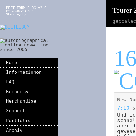
BEETLEBUM BLOG v3.0
Teurer 
CC NC-BY-SA 3.0
Standing by
geposte
1
Home
Informationen
FAQ
Bücher &
New Nu
Merchandise
7:10
s
Support
Und ic
schnel
Portfolio
aber d
Archiv
gewese