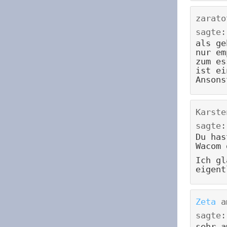
zarato
sagte:
als ge
nur em
zum es
ist ei
Ansons
Karste
sagte:
Du has
Wacom 
Ich gl
eigent
Zeta
a
sagte:
sehr a