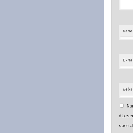
Name
E-Ma
Webs
Na
diese
speic