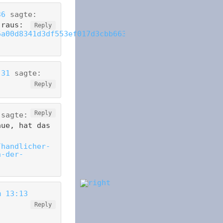
36
sagte:
 raus:
Reply
6a00d8341d3df553ef017d3cbb6634970c-
:31
sagte:
Reply
Reply
sagte:
aue, hat das
/handlicher-
n-der-
m 13:13
Reply