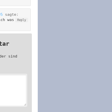
05
sagte:
ich was
Reply
tar
der sind