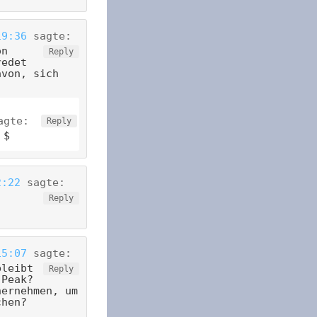
19:36
sagte:
on
Reply
redet
avon, sich
agte:
Reply
 $
2:22
sagte:
Reply
15:07
sagte:
bleibt
Reply
 Peak?
hernehmen, um
chen?