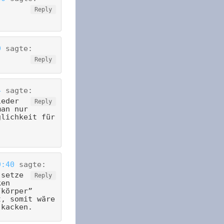
Reply
9
sagte:
Reply
4
sagte:
ieder
Reply
man nur
glichkeit für
9:40
sagte:
 setze
Reply
ken
“körper”
t, somit wäre
 kacken.