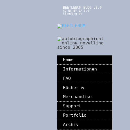
BEETLEBUM BLOG v3.0
CC NC-BY-SA 3.0
Standing by
Home
Informationen
FAQ
Bücher &
Merchandise
Support
Portfolio
Archiv