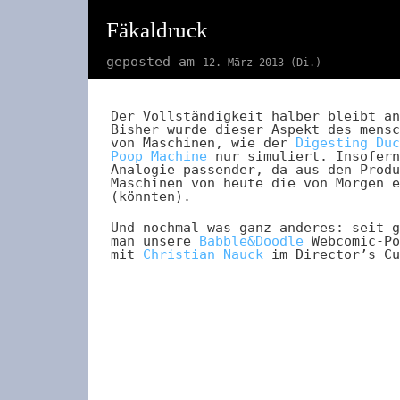
Fäkaldruck
geposted am
12. März 2013 (Di.)
Der Vollständigkeit halber bleibt an
Bisher wurde dieser Aspekt des mensc
von Maschinen, wie der
Digesting Duc
Poop Machine
nur simuliert. Insofern
Analogie passender, da aus den Produ
Maschinen von heute die von Morgen e
(könnten).
Und nochmal was ganz anderes: seit g
man unsere
Babble&Doodle
Webcomic-Po
mit
Christian Nauck
im Director’s Cu