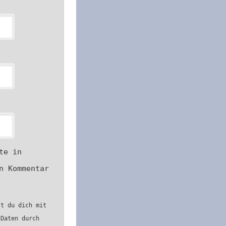
te in
n Kommentar
st du dich mit
 Daten durch