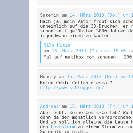
Satemin
am
14. März 2013 (Do.) um 
Hach ja, mein Vater freut sich sch
unheimlich auf die 3D-Drucker, er 
schon seit gefühlten 3000 Jahren d
irgendwann einen zu kaufen.
Nils Hitze
am
18. März 2013 (Mo.) um 18:05
s
Mal auf makibox.com schauen – 200
Mounty
am
15. März 2013 (Fr.) um 1
Keine Comic-Collab diesmal?
http://www.schlogger.de/
Andreas
am
15. März 2013 (Fr.) um 
Aber echt. Keine Comic-Collab? Wo 
denn da der monatlich versprochene
Und wo soll ich alleine die Leute 
den
Lovestorm
zu einem Sturm zu ma
So gehts ja nicht…