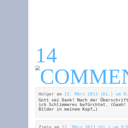
14
Holger
am
12. März 2013 (Di.) um 8
Gott sei Dank! Nach der Überschrif
ich Schlimmeres befürchtet. (Gaah!
Bilder in meinem Kopf…)
Zimjo
am
12. März 2013 (Di.) um 9: