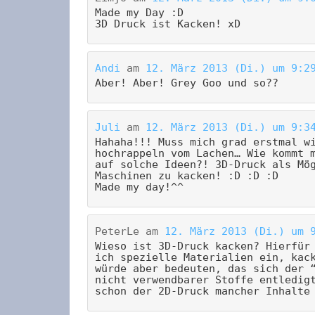
Made my Day :D
3D Druck ist Kacken! xD
Andi
am
12. März 2013 (Di.) um 9:2
Aber! Aber! Grey Goo und so??
Juli
am
12. März 2013 (Di.) um 9:3
Hahaha!!! Muss mich grad erstmal w
hochrappeln vom Lachen… Wie kommt 
auf solche Ideen?! 3D-Druck als Mö
Maschinen zu kacken! :D :D :D
Made my day!^^
PeterLe
am
12. März 2013 (Di.) um 
Wieso ist 3D-Druck kacken? Hierfür
ich spezielle Materialien ein, kac
würde aber bedeuten, das sich der 
nicht verwendbarer Stoffe entledig
schon der 2D-Druck mancher Inhalte