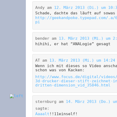
Andy
am
12. März 2013 (Di.) um 10:
Schade, dachte das läuft auf sowas
http://geekandpoke.typepad.com/.a/
pi
bender
am
13. März 2013 (Mi.) um 2
hihihi, er hat “ANALogie” gesagt
AT
am
13. März 2013 (Mi.) um 14:24
Wenn ich mit dieses so Video ansch
schon was von Kacken:
http://www.focus.de/digital/videos
3d-drucker-dieser-stift-zeichnet-i
dritten-dimension_vid_35846.html
sternburg
am
14. März 2013 (Do.) u
sagte:
Aaaalt
!!11einself!