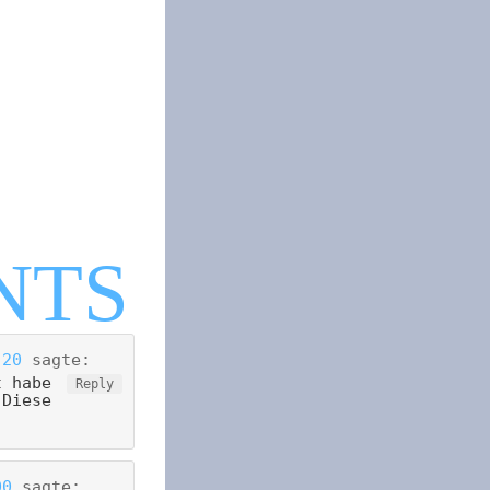
:20
sagte:
t habe
Reply
 Diese
00
sagte: