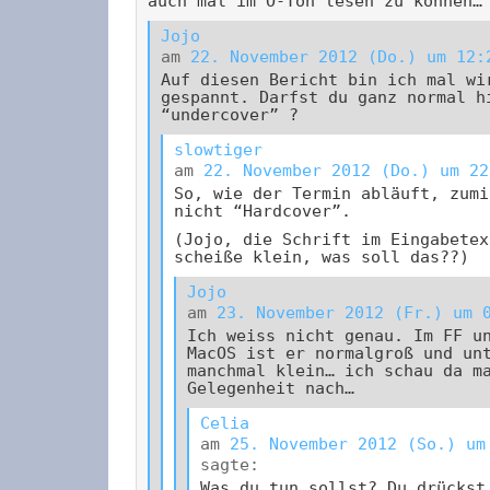
auch mal im O-Ton lesen zu können…
Jojo
am
22. November 2012 (Do.) um 12:
Auf diesen Bericht bin ich mal wi
gespannt. Darfst du ganz normal h
“undercover” ?
slowtiger
am
22. November 2012 (Do.) um 22
So, wie der Termin abläuft, zumi
nicht “Hardcover”.
(Jojo, die Schrift im Eingabetex
scheiße klein, was soll das??)
Jojo
am
23. November 2012 (Fr.) um 
Ich weiss nicht genau. Im FF u
MacOS ist er normalgroß und un
manchmal klein… ich schau da m
Gelegenheit nach…
Celia
am
25. November 2012 (So.) um
sagte:
Was du tun sollst? Du drückst