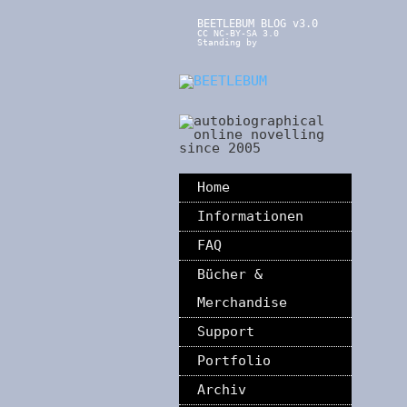
BEETLEBUM BLOG v3.0
CC NC-BY-SA 3.0
Standing by
Home
Informationen
FAQ
Bücher &
Merchandise
Support
Portfolio
Archiv