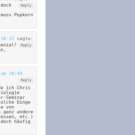
 doch
Reply
 muss Popkorn
 10:37
sagte:
genial!
Reply
en,
 um 10:49
Reply
de ich Chris
ziologie
er-Seminar
solche Dinge
se von
g ganz andere
ressen, etc.)
 doch häufig