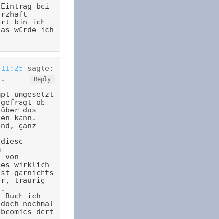
 Eintrag bei
erzhaft
ert bin ich
Das würde ich
 11:25
sagte:
t.
Reply
mpt umgesetzt
ngefragt ob
 über das
nen kann.
end, ganz
-
 diese
m
l von
 es wirklich
nst garnichts
ir, traurig
).
s Buch ich
 doch nochmal
ebcomics dort