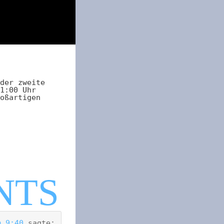
der zweite
1:00 Uhr
oßartigen
m 9:40
sagte: