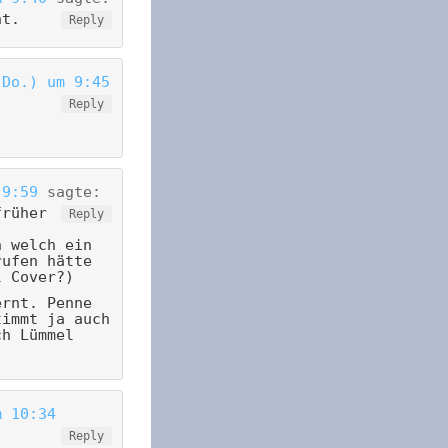
nt.
Reply
(Do.) um 9:45
Reply
 9:59
sagte:
früher
Reply
n welch ein
rufen hätte
l Cover?)
ernt. Penne
timmt ja auch
ch Lümmel
m 10:34
Reply