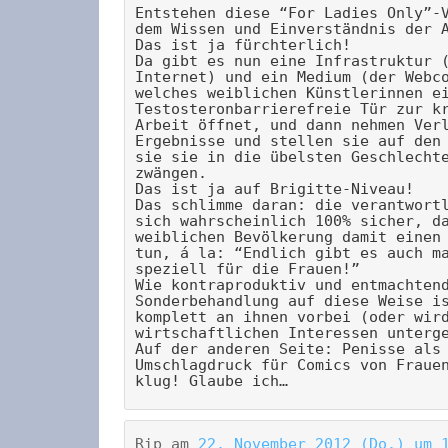
Entstehen diese “For Ladies Only”-
dem Wissen und Einverständnis der 
Das ist ja fürchterlich!
Da gibt es nun eine Infrastruktur 
Internet) und ein Medium (der Webc
welches weiblichen Künstlerinnen e
Testosteronbarrierefreie Tür zur k
Arbeit öffnet, und dann nehmen Ver
Ergebnisse und stellen sie auf den
sie sie in die übelsten Geschlecht
zwängen.
Das ist ja auf Brigitte-Niveau!
Das schlimme daran: die verantwort
sich wahrscheinlich 100% sicher, d
weiblichen Bevölkerung damit einen
tun, á la: “Endlich gibt es auch m
speziell für die Frauen!”
Wie kontraproduktiv und entmachten
Sonderbehandlung auf diese Weise i
komplett an ihnen vorbei (oder wir
wirtschaftlichen Interessen unterg
Auf der anderen Seite: Penisse als
Umschlagdruck für Comics von Fraue
klug! Glaube ich…
Rip
am
22. November 2012 (Do.) um 