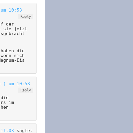
 um 10:53
Reply
uf der
s sie jetzt
usgebracht
 haben die
 wenn sich
Magnum-Eis
o.) um 10:58
Reply
 die
ers im
chen
 11:03
sagte: