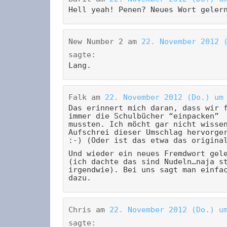
Hell yeah! Penen? Neues Wort geler
New Number 2
am
22. November 2012 
sagte:
Lang.
Falk
am
22. November 2012 (Do.) um
Das erinnert mich daran, dass wir 
immer die Schulbücher “einpacken”
mussten. Ich möcht gar nicht wisse
Aufschrei dieser Umschlag hervorge
:-) (Oder ist das etwa das origina
Und wieder ein neues Fremdwort gel
(ich dachte das sind Nudeln…naja s
irgendwie). Bei uns sagt man einfa
dazu.
Chris
am
22. November 2012 (Do.) u
sagte: