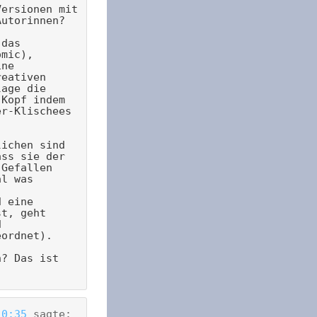
Versionen mit
Autorinnen?
(das
omic),
ine
reativen
lage die
 Kopf indem
er-Klischees
lichen sind
ass sie der
 Gefallen
al was
d eine
st, geht
d
eordnet).
n? Das ist
10:35
sagte: