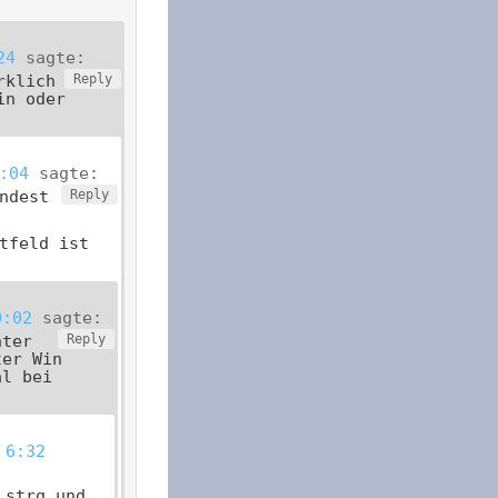
24
sagte:
rklich
Reply
in oder
:04
sagte:
ndest
Reply
tfeld ist
0:02
sagte:
nter
Reply
ter Win
al bei
 6:32
 strg und