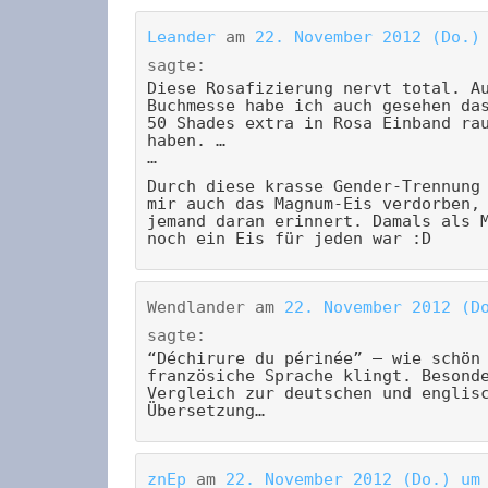
Leander
am
22. November 2012 (Do.)
sagte:
Diese Rosafizierung nervt total. A
Buchmesse habe ich auch gesehen da
50 Shades extra in Rosa Einband ra
haben. …
…
Durch diese krasse Gender-Trennung
mir auch das Magnum-Eis verdorben,
jemand daran erinnert. Damals als 
noch ein Eis für jeden war :D
Wendlander
am
22. November 2012 (D
sagte:
“Déchirure du périnée” – wie schön
französiche Sprache klingt. Besond
Vergleich zur deutschen und englis
Übersetzung…
znEp
am
22. November 2012 (Do.) um