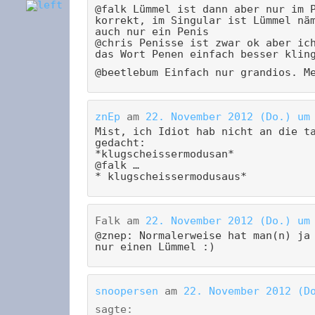
@falk Lümmel ist dann aber nur im 
korrekt, im Singular ist Lümmel nä
auch nur ein Penis
@chris Penisse ist zwar ok aber ic
das Wort Penen einfach besser klin
@beetlebum Einfach nur grandios. M
znEp
am
22. November 2012 (Do.) um
Mist, ich Idiot hab nicht an die t
gedacht:
*klugscheissermodusan*
@falk …
* klugscheissermodusaus*
Falk
am
22. November 2012 (Do.) um
@znep: Normalerweise hat man(n) ja
nur einen Lümmel :)
snoopersen
am
22. November 2012 (D
sagte: