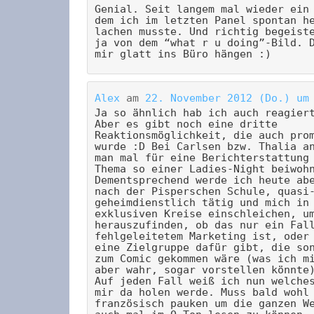
Genial. Seit langem mal wieder ein
dem ich im letzten Panel spontan h
lachen musste. Und richtig begeist
ja von dem “what r u doing”-Bild. 
mir glatt ins Büro hängen :)
Alex
am
22. November 2012 (Do.) um
Ja so ähnlich hab ich auch reagier
Aber es gibt noch eine dritte
Reaktionsmöglichkeit, die auch pro
wurde :D Bei Carlsen bzw. Thalia a
man mal für eine Berichterstattung
Thema so einer Ladies-Night beiwoh
Dementsprechend werde ich heute ab
nach der Pisperschen Schule, quasi
geheimdienstlich tätig und mich in
exklusiven Kreise einschleichen, u
herauszufinden, ob das nur ein Fal
fehlgeleitetem Marketing ist, oder
eine Zielgruppe dafür gibt, die so
zum Comic gekommen wäre (was ich m
aber wahr, sogar vorstellen könnte
Auf jeden Fall weiß ich nun welche
mir da holen werde. Muss bald wohl
französisch pauken um die ganzen W