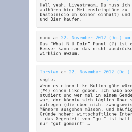
Hell yeah, Livestream… Da muss ich
aufhören hier Meilensteinpläne zu
basteln(die eh keiner einhält) und
und Bier kaufen.
nunu
am
22. November 2012 (Do.) um
Das “What R U Doin” Panel (?) ist 
Besser kann man das nicht ausdrück
wirklich awzum.
Torsten
am
22. November 2012 (Do.)
sagte:
Wenn es einen Like-Button gäbe wür
(#4) einen Like geben. Ich habe So
studiert und wer mal in einem Gend
war, der könnte sich täglich über 
aufregen (die eben nicht zwangswei
Männern ausgehen müssen, und häufi
Gründe haben: wirtschaftliche Inte
– das Gegenteil von “gut” ist halt
nur “gut gemeint” …