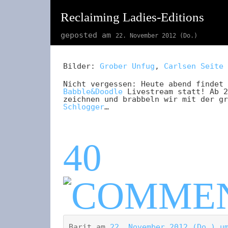
Reclaiming Ladies-Editions
geposted am
22. November 2012 (Do.)
Bilder:
Grober Unfug
,
Carlsen Seite
Nicht vergessen: Heute abend findet 
Babble&Doodle
Livestream statt! Ab 2
zeichnen und brabbeln wir mit der gr
Schlogger
…
40
Barit
am
22. November 2012 (Do.) u