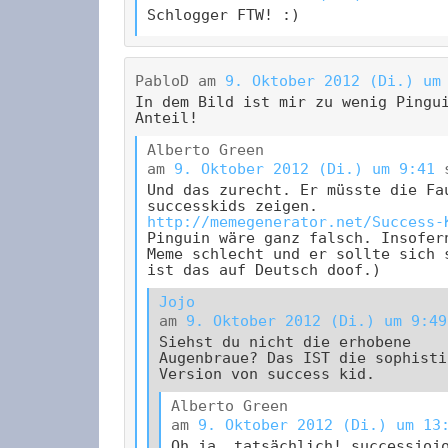
Schlogger FTW! :)
PabloD
am
9. Oktober 2012 (Di.) um
In dem Bild ist mir zu wenig Pingu
Anteil!
Alberto Green
am
9. Oktober 2012 (Di.) um 9:41
Und das zurecht. Er müsste die Fa
successkids zeigen.
http://memegenerator.net/Success-
Pinguin wäre ganz falsch. Insofer
Meme schlecht und er sollte sich 
ist das auf Deutsch doof.)
Jojo
am
9. Oktober 2012 (Di.) um 9:49
Siehst du nicht die erhobene
Augenbraue? Das IST die sophisti
Version von success kid.
Alberto Green
am
9. Oktober 2012 (Di.) um 13
Oh ja, tatsächlich! successjoj