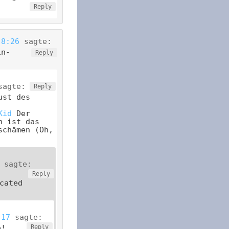
Reply
 8:26
sagte:
in-
Reply
sagte:
Reply
ust des
Kid
Der
n ist das
schämen (Oh,
sagte:
Reply
cated
:17
sagte:
o!
Reply