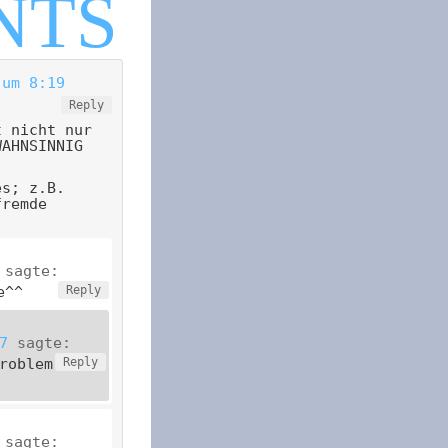
 um 8:19
Reply
t nicht nur
WAHNSINNIG
es; z.B.
fremde
sagte:
e^^
Reply
7
sagte:
roblem
Reply
sagte: