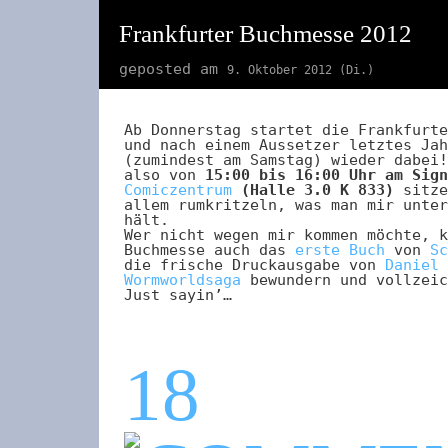
Frankfurter Buchmesse 2012
geposted am
9. Oktober 2012 (Di.)
Ab Donnerstag startet die Frankfurte
und nach einem Aussetzer letztes Jah
(zumindest am Samstag) wieder dabei!
also von
15:00 bis 16:00 Uhr am Sign
Comiczentrum
(Halle 3.0 K 833)
sitze
allem rumkritzeln, was man mir unter
hält.
Wer nicht wegen mir kommen möchte, k
Buchmesse auch das
erste Buch
von
Sc
die frische Druckausgabe von
Daniel 
Wormworldsaga
bewundern und vollzeic
Just sayin’…
18