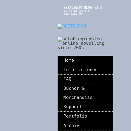
BEETLEBUM BLOG v3.0
CC NC-BY-SA 3.0
Standing by
Home
Informationen
FAQ
Bücher &
Merchandise
Support
Portfolio
Archiv