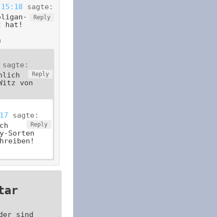
 15:18
sagte:
oligan-
Reply
t hat!
n
sagte:
hlich
Reply
Witz von
17
sagte:
ch
Reply
y-Sorten
hreiben!
tar
der sind