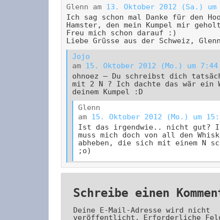
Glenn
am
13. Oktober 2012 (Sa.) um
Ich sag schon mal Danke für den Ho
Hamster, den mein Kumpel mir gehol
Freu mich schon darauf :)
Liebe Grüsse aus der Schweiz, Glen
Jojo
am
15. Oktober 2012 (Mo.) um 7:44
ohnoez – Du schreibst dich tatsäc
mit 2 N ? Ich dachte das wär ein 
deinem Kumpel :D
Glenn
am
15. Oktober 2012 (Mo.) um 15:
Ist das irgendwie.. nicht gut? I
muss mich doch von all den Whisk
abheben, die sich mit einem N sc
;o)
Schreibe einen Kommen
Deine E-Mail-Adresse wird nicht
veröffentlicht.
Erforderliche Fel