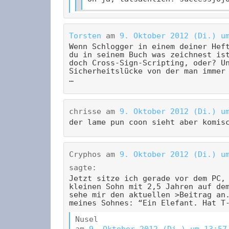
Torsten
am
9. Oktober 2012 (Di.) u
Wenn Schlogger in einem deiner Hef
du in seinem Buch was zeichnest is
doch Cross-Sign-Scripting, oder? U
Sicherheitslücke von der man immer
…
chrisse
am
9. Oktober 2012 (Di.) u
der lame pun coon sieht aber komis
Cryphos
am
9. Oktober 2012 (Di.) u
sagte:
Jetzt sitze ich gerade vor dem PC,
kleinen Sohn mit 2,5 Jahren auf de
sehe mir den aktuellen >Beitrag an
meines Sohnes: “Ein Elefant. Hat T
Nusel