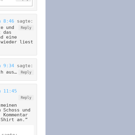
m 8:46
sagte:
te und
Reply
t das
nd eine
 wieder liest
m 9:34
sagte:
ch aus…
Reply
m 11:45
Reply
 meinen
m Schoss und
. Kommentar
-Shirt an.”