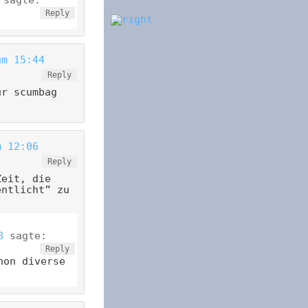
sagte:
Reply
um 15:44
Reply
ür scumbag
m 12:06
Reply
Zeit, die
entlicht” zu
8
sagte:
Reply
hon diverse