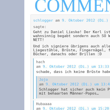
schlogger
am
9. Oktober 2012 (Di.)
sagte:
Geht zu Daniel Lieske! Der Kerl is
wahnsinnig begabt sondern auch SO 
NETT!
Und ich signiere übrigens auch all
Liegestühle, Brüste, Fingernägel, 
Bücher, danachs oder Brillen :D
hach
am
9. Oktober 2012 (Di.) um 13:33
schade, dass ich keine Brüste hab
Jojo
am
9. Oktober 2012 (Di.) um 13:4
Schlogger hat sicher auch kein P
mit behaarten Männer-Popos…
Hubaaaa
am
9. Oktober 2012 (Di.) um 15:20