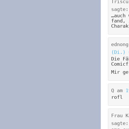
Triscu
sagte:
…auch 
fand, 
Charak
ednong
(Di.) 
Die Fä
Comicf
Mir ge
Q
am
1
rofl
Frau K
sagte: