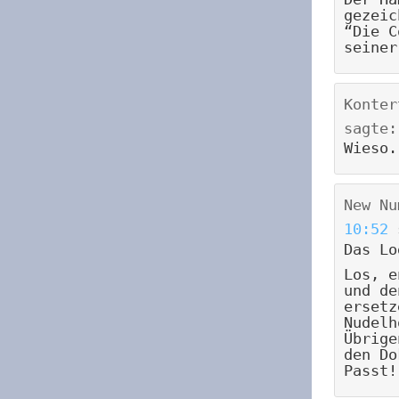
gezeic
“Die C
seiner
Konter
sagte:
Wieso.
New Nu
10:52
Das Lo
Los, e
und de
ersetz
Nudelh
Übrige
den Do
Passt!