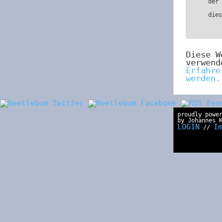
der
die
Diese W
verwend
Erfahre
werden.
proudly powe
by Johannes 
LOGIN
I
//