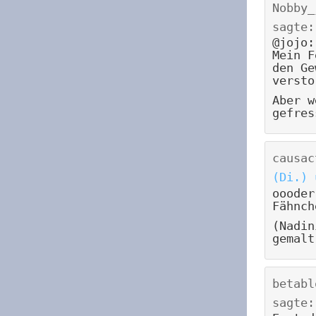
Nobby_
sagte:
@jojo:
Mein F
den Ge
versto
Aber w
gefres
causac
(Di.) 
oooder
Fähnch
(Nadin
gemalt
betabl
sagte: