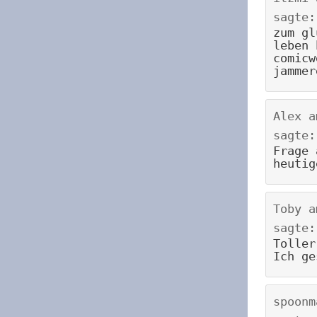
sagte:
zum gl
leben 
comicw
jammer
Alex
a
sagte:
Frage 
heutig
Toby
a
sagte:
Toller
Ich ge
spoonm