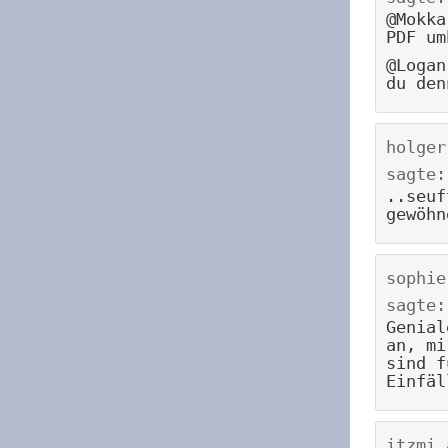
@Mokka
PDF um
@Logan
du den
holger
sagte:
..seuf
gewöhn
sophie
sagte:
Genial
an, mi
sind f
Einfäl
itzmi