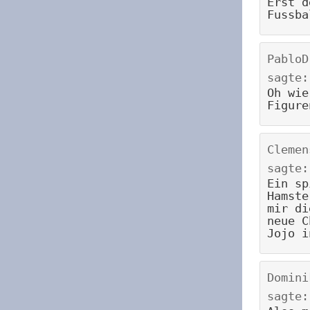
Erst d
Fussba
PabloD
sagte:
Oh wie
Figure
Clemen
sagte:
Ein sp
Hamste
mir di
neue C
Jojo i
Domini
sagte: