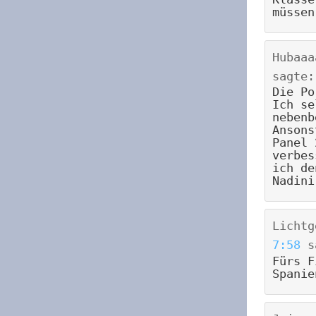
müssen
Hubaaa
sagte:
Die Po
Ich se
nebenb
Ansons
Panel 
verbes
ich de
Nadini
Lichtg
7:58
s
Fürs F
Spanie