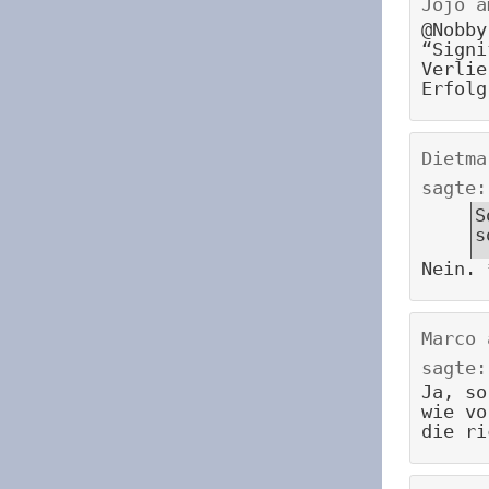
Jojo
a
@Nobby
“Signi
Verlie
Erfolg
Dietma
sagte:
S
s
Nein. 
Marco
sagte:
Ja, so
wie vo
die ri