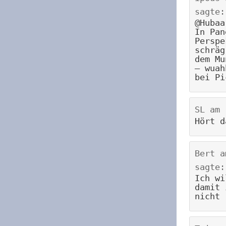
sagte:
@Hubaa
In Pan
Perspe
schräg
dem Mu
– wuah
bei Pi
SL
am
Hört d
Bert
a
sagte:
Ich wi
damit 
nicht 