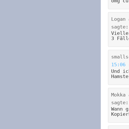
omg cu
Logan
sagte:
Vielle
3 Fäll
smalls
15:06
Und ic
Hamste
Mokka
sagte:
Wann g
Kopier