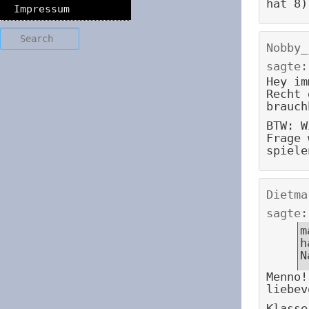
hat 8)
Impressum
Search
Nobby_
sagte:
Hey im
Recht 
brauch
BTW: W
Frage 
spiele
Dietma
sagte:
m
h
N
Menno!
liebev
Klasse