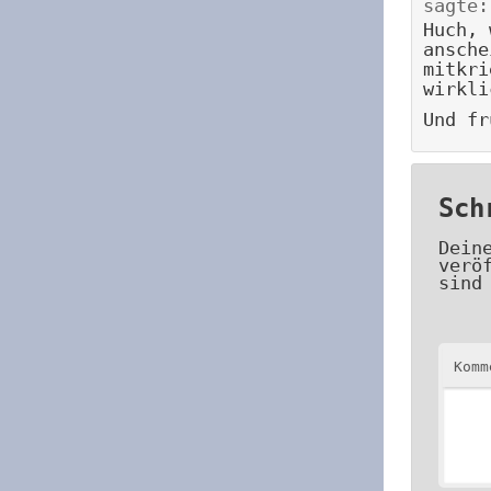
sagte:
Huch, 
ansche
mitkri
wirkli
Und fr
Sch
Dein
verö
sind
Kom