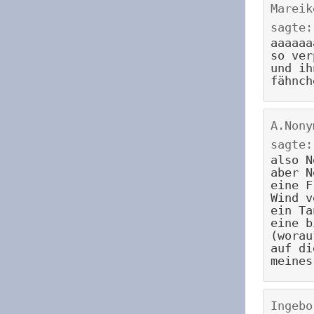
Mareik
sagte:
aaaaaa
so ver
und ih
fähnch
A.Nony
sagte:
also N
aber N
eine F
Wind v
ein Ta
eine b
(worau
auf di
meines
Ingebo