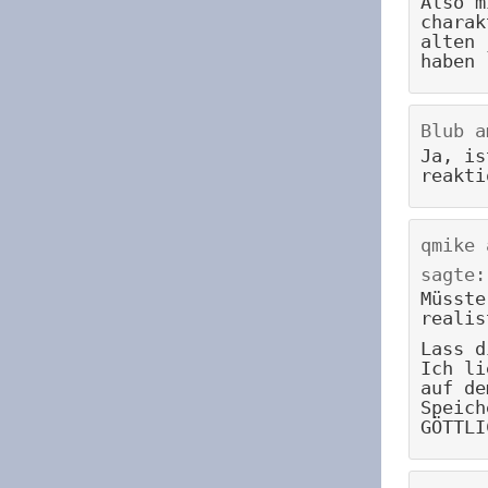
Also m
charak
alten 
haben 
Blub
a
Ja, is
reakti
qmike
sagte:
Müsste
realis
Lass d
Ich li
auf de
Speich
GÖTTLI