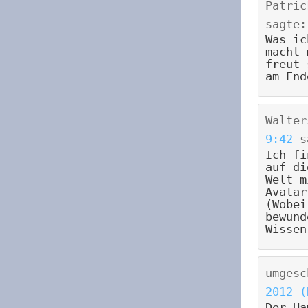
Patric
sagte:
Was ic
macht 
freut 
am End
Walter
9:42
s
Ich fi
auf di
Welt m
Avatar
(Wobei
bewund
Wissen
umgesc
2012 (
Der Ha