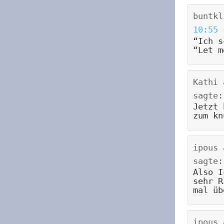
buntkl
10:55
“Ich s
“Let m
Kathi
sagte:
Jetzt 
zum kn
ipous
sagte:
Also I
sehr R
mal üb
ipous