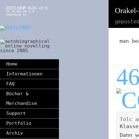
BEETLEBUM BLOG v3.0
Orakel
CC NC-BY-SA 3.0
Standing by
geposte
man be
Home
4
Informationen
FAQ
Bücher &
Merchandise
Support
Tolc
a
Portfolio
Klasse
Archiv
Dann w