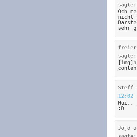
sagte:
Och me
nicht 
Darste
sehr g
freier
sagte:
[img]h
conten
Steff 
12:02
Hui.. 
:D
Jojo
a
sagte: