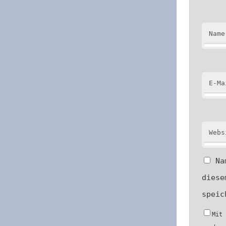
Name
E-Ma
Webs
Na
diese
speic
Mit