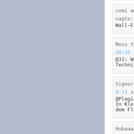
comi
a
sagte:
Wall-E
Moss t
20:25
@31: W
Techn
Signor
8:11
s
@Plagi
In Kle
dem Fl
Hubaaa