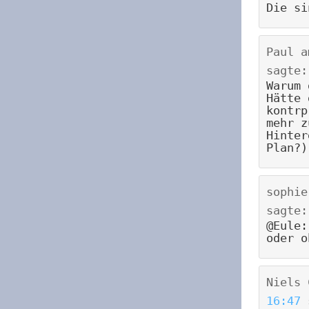
Die si
Paul
a
sagte:
Warum 
Hätte 
kontrp
mehr z
Hinter
Plan?)
sophie
sagte:
@Eule:
oder o
Niels 
16:47