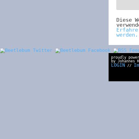
Diese W
verwend
Erfahre
werden.
proudly powe
by Johannes 
LOGIN
I
//