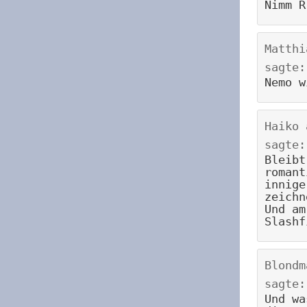
Nimm R
Matthi
sagte:
Nemo w
Haiko
sagte:
Bleibt
romant
innige
zeichn
Und am
Slashf
Blondm
sagte:
Und wa