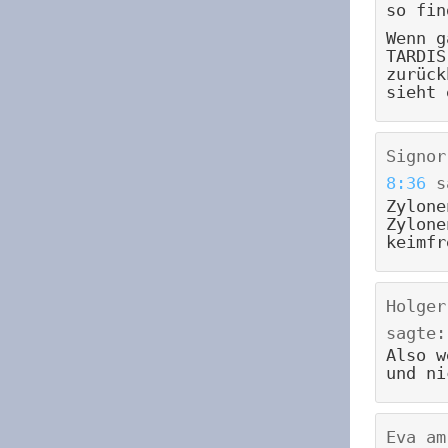
so fin
Wenn g
TARDIS
zurück
sieht 
Signor
8:36
s
Zylone
Zylone
keimfr
Holger
sagte:
Also w
und ni
Eva
a