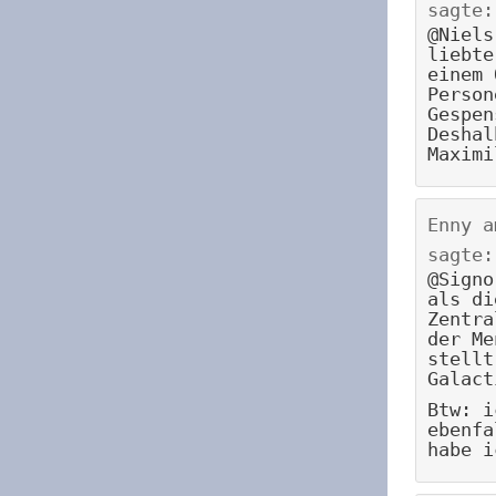
sagte:
@Niels
liebte
einem 
Person
Gespen
Deshal
Maximi
Enny
a
sagte:
@Signo
als di
Zentra
der Me
stellt
Galact
Btw: i
ebenfa
habe i