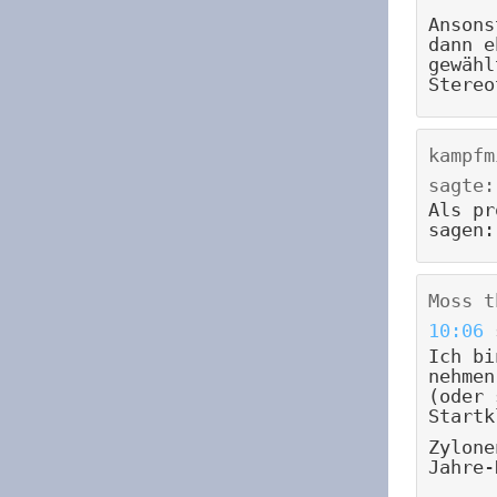
Ansons
dann e
gewähl
Stereo
kampfm
sagte:
Als pr
sagen:
Moss t
10:06
Ich b
nehmen
(oder 
Startk
Zylone
Jahre-