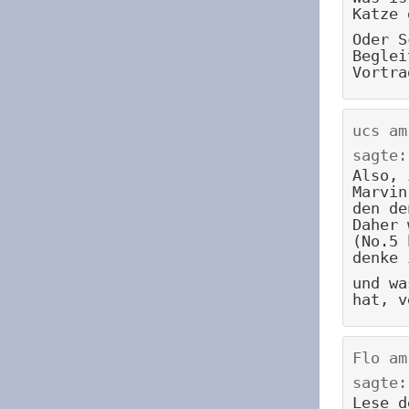
Katze 
Oder S
Beglei
Vortra
ucs
a
sagte:
Also, 
Marvin
den de
Daher 
(No.5 
denke 
und wa
hat, v
Flo
a
sagte:
Lese d