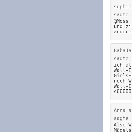
sophie
sagte:
@Moss 
und zi
andere
BabaJa
sagte:
ich al
Wall-E
Girls-
noch W
Wall-E
süüüüü
Anna
a
sagte:
Also W
Mädels