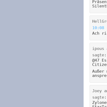
Präsen
Silent
HellGr
10:08
Ach ri
ipous
sagte:
@47 Es
Citize
Außer 
anspre
Joey
a
sagte:
Zylone
StarTr