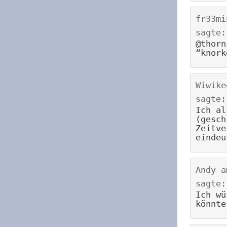
fr33mi
sagte:
@thorn
“knork
Wiwike
sagte:
Ich al
(gesch
Zeitve
eindeu
Andy
a
sagte:
Ich wü
könnte