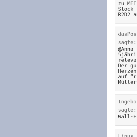
zu MEI
Stock 
R2D2 a
dasPos
sagte:
@Anna 
5jähri
releva
Der gu
Herzen
auf “r
Mütter
Ingebo
sagte:
Wall-E
Linus 