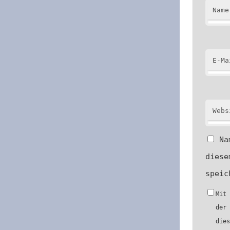
Name
E-Ma
Webs
Na
diese
speic
Mit
der
die