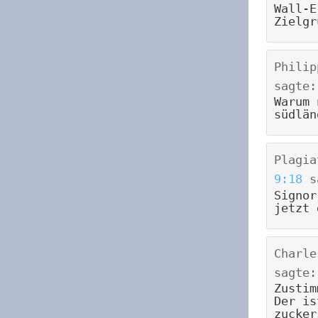
Wall-E
Zielgr
Philip
sagte:
Warum 
südlän
Plagia
9:18
s
Signor
jetzt 
Charle
sagte:
Zustim
Der is
zucker