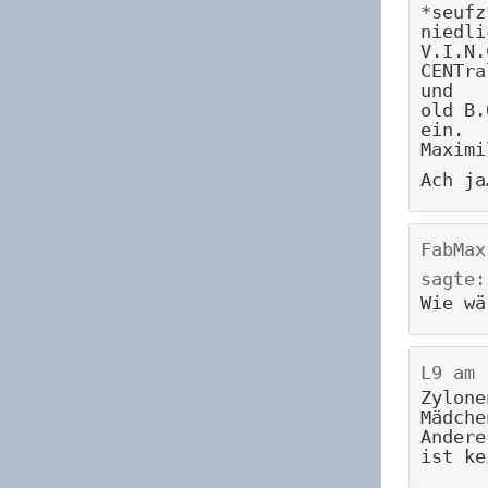
*seufz
niedli
V.I.N.
CENTra
und
old B.
ein.
Maximi
Ach ja
FabMax
sagte:
Wie wä
L9
am
Zylone
Mädche
Andere
ist ke