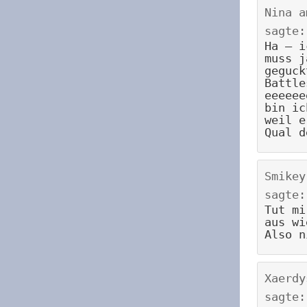
Nina
a
sagte:
Ha – i
muss j
geguck
Battle
eeeeee
bin ic
weil e
Qual d
Smikey
sagte:
Tut mi
aus wi
Also n
Xaerdy
sagte: