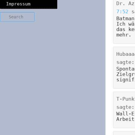
Dr. Az
Impressum
7:52
s
Search
Batman
Ich wä
das ke
mehr. 
Hubaaa
sagte:
Sponta
Zielgr
signif
T-Punk
sagte:
Wall-E
Arbeit