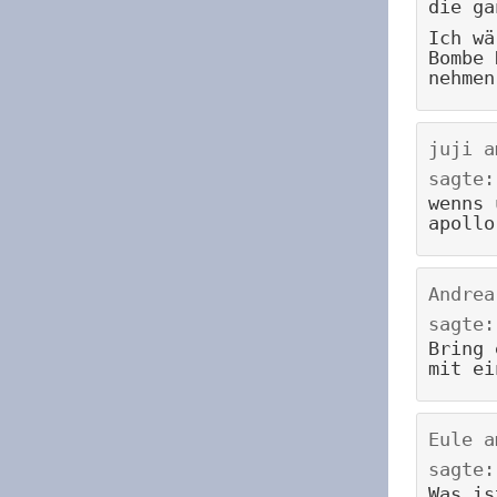
die ga
Ich wä
Bombe 
nehmen
juji
a
sagte:
wenns 
apollo
Andrea
sagte:
Bring 
mit ei
Eule
a
sagte:
Was is