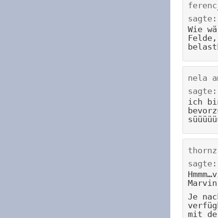
ferenc
sagte:
Wie wä
Felde,
belast
nela
a
sagte:
ich bi
bevorz
süüüüü
thornz
sagte:
Hmmm…v
Marvin
Je nac
verfüg
mit de