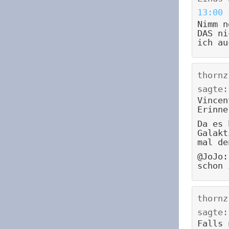
13:00
Nimm n
DAS ni
ich au
thornz
sagte:
Vincen
Erinne
Da es 
Galakt
mal de
@JoJo:
schon 
thornz
sagte:
Falls 