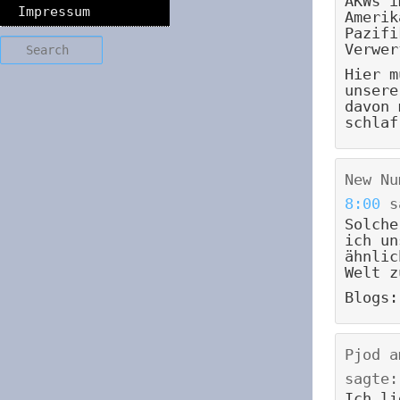
AKWs i
Impressum
Amerik
Pazifi
Search
Verwer
Hier m
unsere
davon 
schlaf
New Nu
8:00
s
Solche
ich un
ähnlic
Welt z
Blogs:
Pjod
a
sagte:
Ich li