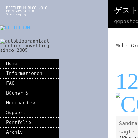
BEETLEBUM BLOG v3.0
ゲストの
CC NC-BY-SA 3.0
Standing by
geposte
Mehr Gr
Home
1
Informationen
FAQ
Bücher &
Merchandise
Support
Portfolio
Sandma
sagte:
Archiv