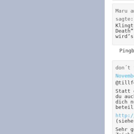
Maru
a
sagte:
Klingt
Death”
wird’s
Ping
don´t 
Novemb
@tillf
Statt 
du auc
dich n
beteil
http:/
(siehe
Sehr g