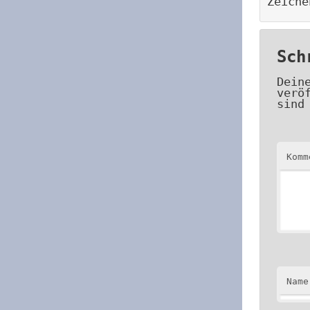
Zeiche
Sch
Dein
verö
sind
Kom
Name