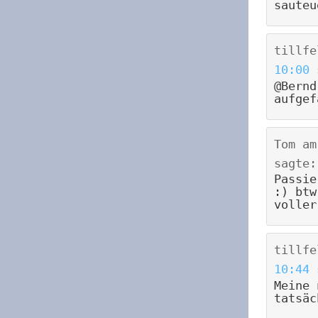
sauteu
tillfe
10:00
@Bernd
aufgef
Tom
a
sagte:
Passie
:) btw
voller
tillfe
10:44
Meine 
tatsäc