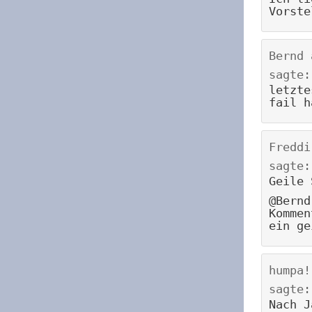
Vorste
Bernd
sagte:
letzte
fail h
Freddi
sagte:
Geile 
@Bernd
Kommen
ein ge
humpa!
sagte:
Nach J