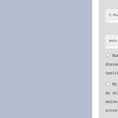
E-Ma
Webs
Na
diese
speic
Mi
du di
deine
einv