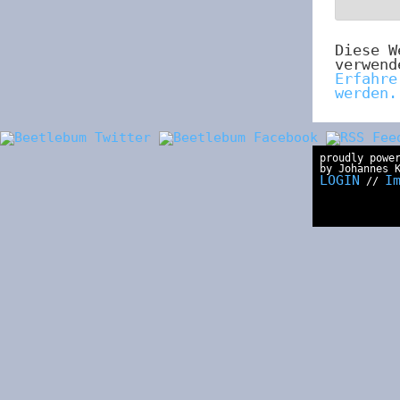
Diese W
verwend
Erfahre
werden.
proudly powe
by Johannes 
LOGIN
I
//