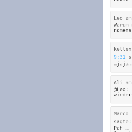
Leo
a
Warum 
namens
ketten
9:31
s
…jaja…
Ali
a
@Leo: 
wieder
Marco
sagte:
Pah … 