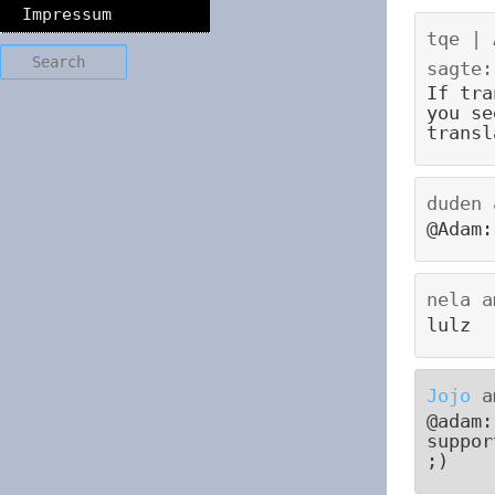
Impressum
tqe | 
Search
sagte:
If tra
you se
transl
duden
@Adam:
nela
a
lulz
Jojo
a
@adam:
suppor
;)