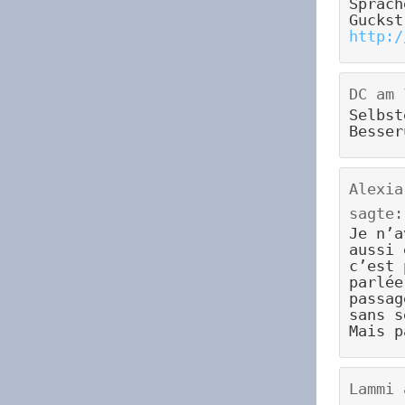
Sprach
Guckst
http:/
DC
am
Selbst
Besser
Alexia
sagte:
Je n’a
aussi 
c’est 
parlée
passag
sans s
Mais p
Lammi