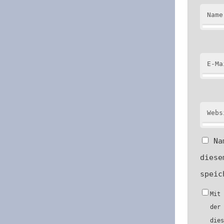
Name
E-Ma
Webs
Na
diese
speic
Mit
der
die