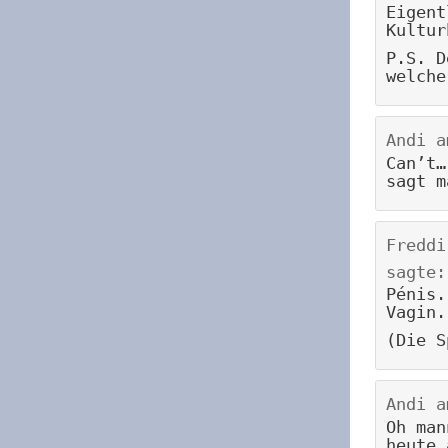
Eigent
Kultur
P.S. D
welche
Andi
a
Can’t…
sagt m
Freddi
sagte:
Pénis.
Vagin.
(Die S
Andi
a
Oh man
heute 