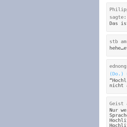
Philip
sagte:
Das is
stb
a
hehe…e
ednong
(Do.) 
“Hochl
nicht 
Geist
Nur we
Sprach
Hochli
Hochli