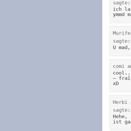
sagte:
ich la
ymmd m
Murife
sagte:
U mad,
comi
a
cool..
– fraî
xD
Herbi
sagte:
Hehe, 
ist ga