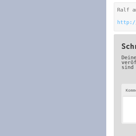
Ralf
a
http:/
Sch
Dein
verö
sind
Kom