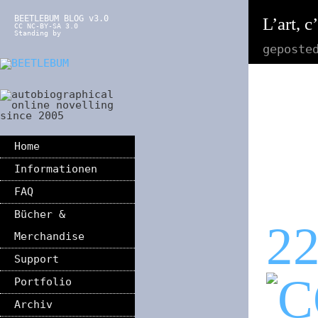
BEETLEBUM BLOG v3.0
L’art, c
CC NC-BY-SA 3.0
Standing by
geposte
Home
Informationen
FAQ
Bücher &
2
Merchandise
Support
Portfolio
Archiv