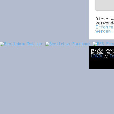
Diese W
verwend
Erfahre
werden.
proudly powe
by Johannes 
LOGIN
I
//