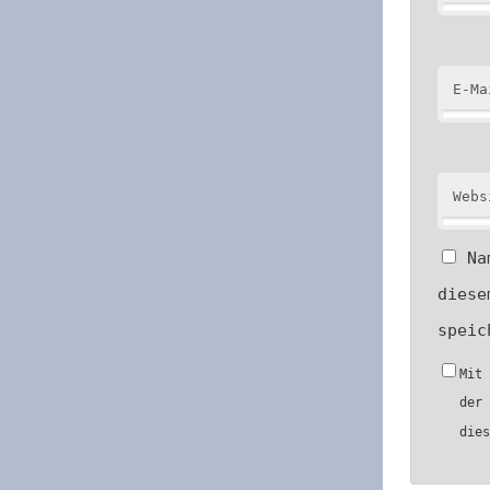
E-Ma
Webs
Na
diese
speic
Mit
der
die