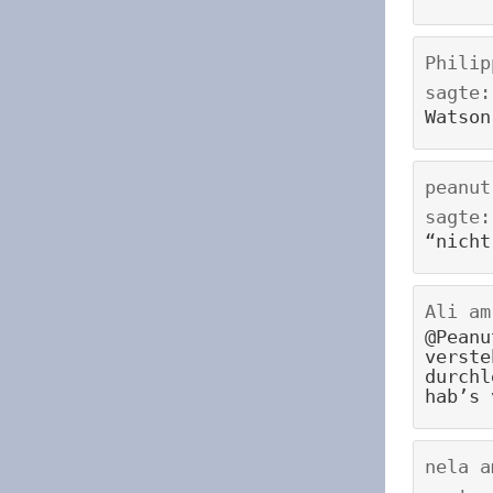
Philip
sagte:
Watson
peanut
sagte:
“nicht
Ali
a
@Peanu
verste
durchl
hab’s 
nela
a