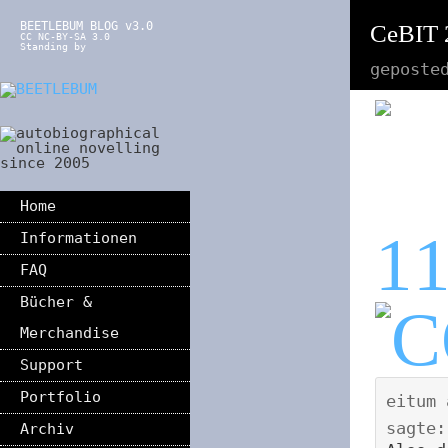
BEETLEBUM BLOG v3.0
CeBIT 
CC NC-BY-SA 3.0
Standing by
geposte
Home
1
Informationen
FAQ
Bücher &
Merchandise
Support
Portfolio
eitum
sagte:
Archiv