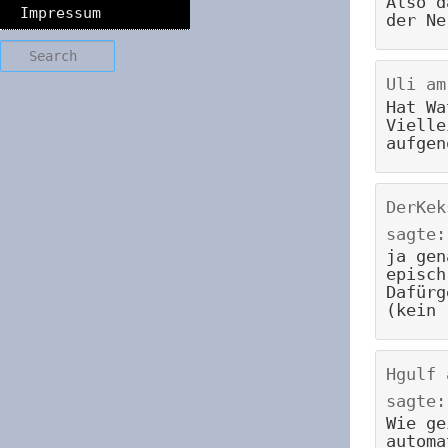
Also d
Impressum
der Ne
Search
Uli
a
Hat Wa
Vielle
aufgen
DerKek
sagte:
ja gen
episch
Dafürg
(kein 
Hgulf
sagte:
Wie ge
automa