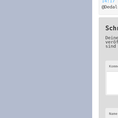
14:17
@Dedal
Sch
Dein
verö
sind
Kom
Name