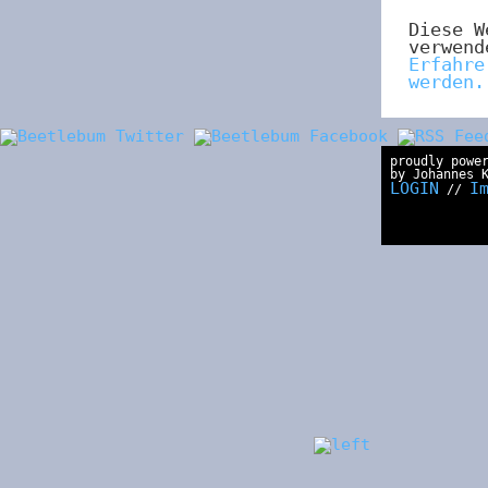
Diese W
verwend
Erfahre
werden.
proudly powe
by Johannes 
LOGIN
I
//