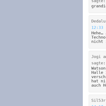
sagte:
grandi
Dedalu
12:33
Hehe… 
Techno
nicht 
Jogi
a
sagte:
Watson
Halle 
versch
hat ni
auch H
Sil53r